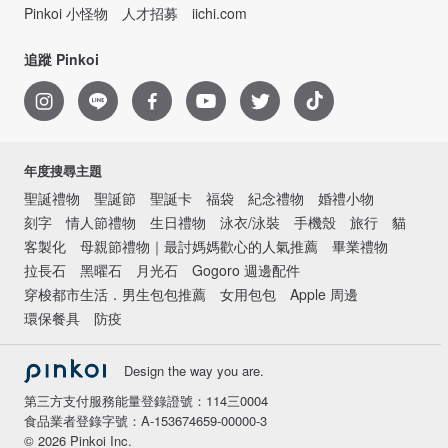
Pinkoi 小怪物
人才招募
iichi.com
追蹤 Pinkoi
年度搜尋主題
聖誕禮物
聖誕節
聖誕卡
福袋
紀念禮物
婚禮小物
刻字
情人節禮物
生日禮物
泳衣/泳裝
手機殼
旅行
貓
客製化
母親節禮物｜最討媽媽歡心的人氣推薦
畢業禮物
拉長石
黑曜石
月光石
Gogoro 週邊配件
穿梭都市生活．男生包包推薦
女用包包
Apple 周邊
環保餐具
防疫
Design the way you are.
第三方支付服務能量登錄證號：114三0004
食品業者登錄字號：A-153674659-00000-3
© 2026 Pinkoi Inc.