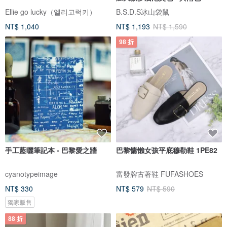
Ellie go lucky（엘리고럭키）
B.S.D.S冰山袋鼠
NT$ 1,040
NT$ 1,193
NT$ 1,590
98 折
手工藍曬筆記本 - 巴黎愛之牆
巴黎慵懶女孩平底穆勒鞋 1PE82
cyanotypeimage
富發牌古著鞋 FUFASHOES
NT$ 330
NT$ 579
NT$ 590
獨家販售
88 折