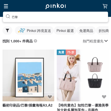
巴黎
Pinkoi 跨境直送
Pinkoi 嚴選
免運商品
折扣商
熱門程度優先
找到 1,000+ 件商品
免運
75 折
藝術印刷品/巴黎/插畫海報A3,A2
【時尚素色】知性巴黎 - 優雅美學
加大款多層泡芙包 - 共兩色