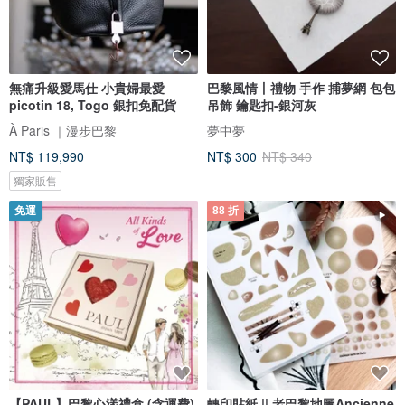
無痛升級愛馬仕 小貴婦最愛
巴黎風情丨禮物 手作 捕夢網 包包
picotin 18, Togo 銀扣免配貨
吊飾 鑰匙扣-銀河灰
À Paris ｜漫步巴黎
夢中夢
NT$ 119,990
NT$ 300
NT$ 340
獨家販售
免運
88 折
【PAUL】巴黎心漾禮盒 (含運費)
轉印貼紙 || 老巴黎地圖Ancienne