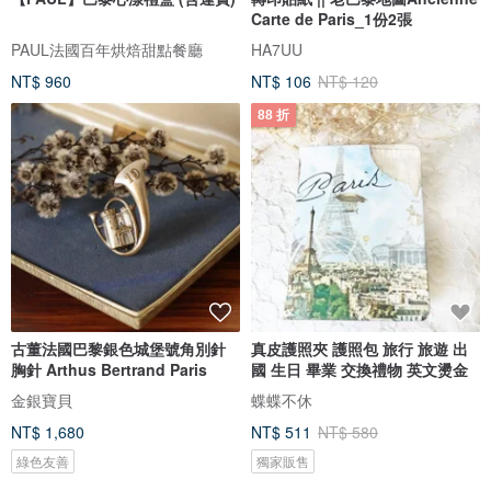
Carte de Paris_1份2張
PAUL法國百年烘焙甜點餐廳
HA7UU
NT$ 960
NT$ 106
NT$ 120
88 折
古董法國巴黎銀色城堡號角別針
真皮護照夾 護照包 旅行 旅遊 出
胸針 Arthus Bertrand Paris
國 生日 畢業 交換禮物 英文燙金
金銀寶貝
蝶蝶不休
NT$ 1,680
NT$ 511
NT$ 580
綠色友善
獨家販售