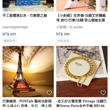
手工藍曬筆記本 - 巴黎愛之牆
【小創襪】世界襪-法國艾菲爾鐵
塔 旅行/巴黎/法國/登山襪健走襪
cyanotypeimage
小創襪 / sc.socks
NT$ 330
NT$ 380
獨家販售
綠色友善
巴黎鐵塔 - POSTalk 藝術光影模
-老又好古董珠寶 Vintage 法國巴
型 (LM-01) 浪漫、生日、情人節
黎Orena Paris金色手鍊 BR186