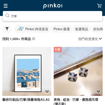
巴黎
Pinkoi 跨境直送
Pinkoi 嚴選
免運商品
折扣商
熱門程度優先
找到 1,000+ 件商品
8 折
藝術印刷品/巴黎/插畫海報A3,A2
夜晚 ‧ 綻放 ‧ 巴黎 ‧ 優雅感耳環
(寶石藍)