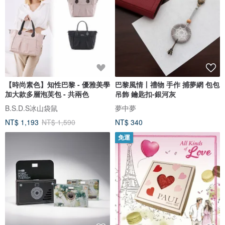
【時尚素色】知性巴黎 - 優雅美學
巴黎風情丨禮物 手作 捕夢網 包包
加大款多層泡芙包 - 共兩色
吊飾 鑰匙扣-銀河灰
B.S.D.S冰山袋鼠
夢中夢
NT$ 1,193
NT$ 1,590
NT$ 340
免運