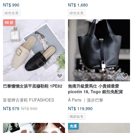
NT$ 990
NT$ 1,680
綠色友善
綠色友善
98 折
巴黎慵懶女孩平底穆勒鞋 1PE82
無痛升級愛馬仕 小貴婦最愛
picotin 18, Togo 銀扣免配貨
富發牌古著鞋 FUFASHOES
À Paris ｜漫步巴黎
NT$ 579
NT$ 590
NT$ 119,990
獨家販售
免運