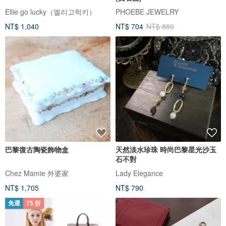
Ellie go lucky（엘리고럭키）
PHOEBE JEWELRY
NT$ 1,040
NT$ 704
NT$ 880
巴黎復古陶瓷飾物盒
天然淡水珍珠 時尚巴黎星光沙玉
石不對
Chez Mamie 外婆家
Lady Elegance
NT$ 1,705
NT$ 790
免運
75 折