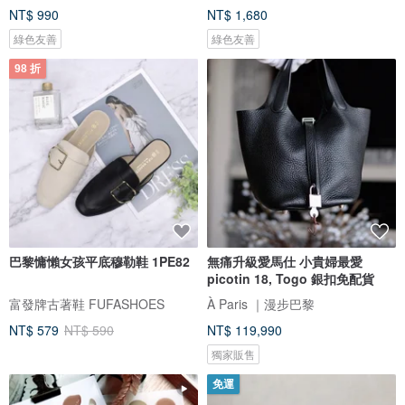
NT$ 990
NT$ 1,680
綠色友善
綠色友善
98 折
巴黎慵懶女孩平底穆勒鞋 1PE82
無痛升級愛馬仕 小貴婦最愛
picotin 18, Togo 銀扣免配貨
富發牌古著鞋 FUFASHOES
À Paris ｜漫步巴黎
NT$ 579
NT$ 590
NT$ 119,990
獨家販售
免運