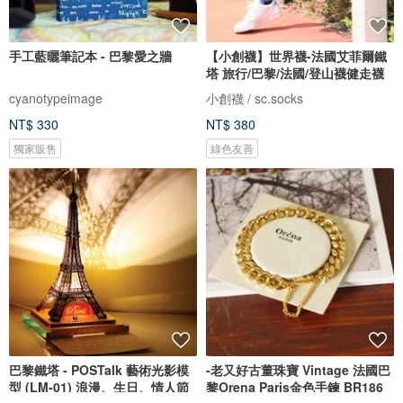
手工藍曬筆記本 - 巴黎愛之牆
【小創襪】世界襪-法國艾菲爾鐵
塔 旅行/巴黎/法國/登山襪健走襪
cyanotypeimage
小創襪 / sc.socks
NT$ 330
NT$ 380
獨家販售
綠色友善
巴黎鐵塔 - POSTalk 藝術光影模
-老又好古董珠寶 Vintage 法國巴
型 (LM-01) 浪漫、生日、情人節
黎Orena Paris金色手鍊 BR186