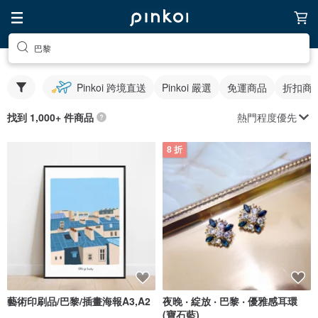
巴黎
Pinkoi 跨境直送
Pinkoi 嚴選
免運商品
折扣商
熱門程度優先
找到 1,000+ 件商品
8 折
藝術印刷品/巴黎/插畫海報A3,A2
夜晚 ‧ 綻放 ‧ 巴黎 ‧ 優雅感耳環
(寶石藍)