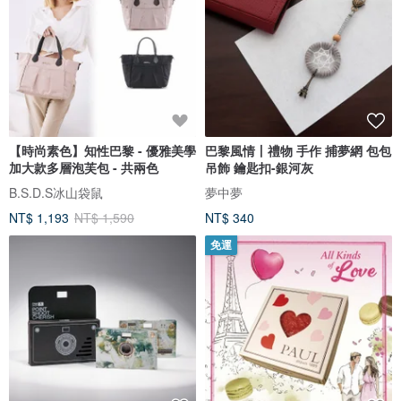
【時尚素色】知性巴黎 - 優雅美學
巴黎風情丨禮物 手作 捕夢網 包包
加大款多層泡芙包 - 共兩色
吊飾 鑰匙扣-銀河灰
B.S.D.S冰山袋鼠
夢中夢
NT$ 1,193
NT$ 1,590
NT$ 340
免運