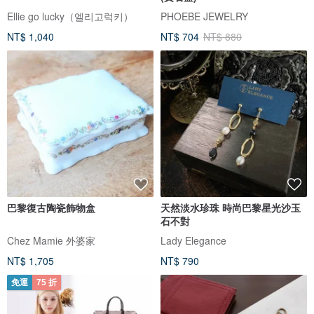
Ellie go lucky（엘리고럭키）
PHOEBE JEWELRY
NT$ 1,040
NT$ 704
NT$ 880
巴黎復古陶瓷飾物盒
天然淡水珍珠 時尚巴黎星光沙玉
石不對
Chez Mamie 外婆家
Lady Elegance
NT$ 1,705
NT$ 790
免運
75 折