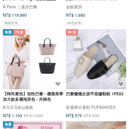
À Paris ｜漫步巴黎
金銀寶貝
NT$ 119,990
NT$ 1,680
獨家販售
綠色友善
免運
75 折
98 折
【時尚素色】知性巴黎 - 優雅美學
巴黎慵懶女孩平底穆勒鞋 1PE82
加大款多層泡芙包 - 共兩色
B.S.D.S冰山袋鼠
富發牌古著鞋 FUFASHOES
NT$ 1,193
NT$ 1,590
NT$ 579
NT$ 590
免運