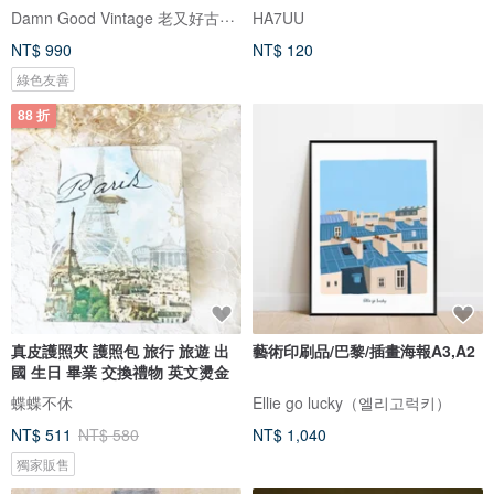
Damn Good Vintage 老又好古董珠寶
HA7UU
NT$ 990
NT$ 120
綠色友善
88 折
真皮護照夾 護照包 旅行 旅遊 出
藝術印刷品/巴黎/插畫海報A3,A2
國 生日 畢業 交換禮物 英文燙金
蝶蝶不休
Ellie go lucky（엘리고럭키）
NT$ 511
NT$ 580
NT$ 1,040
獨家販售