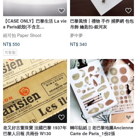
【CASE ONLY】巴黎生活 La vie
巴黎風情丨禮物 手作 捕夢網 包包
a Paris紙殼(不含主
吊飾 鑰匙扣-銀河灰
機)PaperShoot
紙可拍 Paper Shoot
夢中夢
NT$ 550
NT$ 340
可客製
老又好古董珠寶 法國巴黎 1937年
轉印貼紙 || 老巴黎地圖Ancienne
巴黎人日報 共兩份 W130
Carte de Paris_1份2張