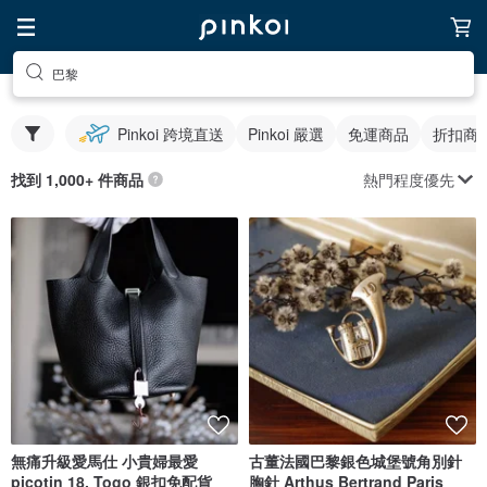
巴黎
Pinkoi 跨境直送
Pinkoi 嚴選
免運商品
折扣商
熱門程度優先
找到 1,000+ 件商品
無痛升級愛馬仕 小貴婦最愛
古董法國巴黎銀色城堡號角別針
picotin 18, Togo 銀扣免配貨
胸針 Arthus Bertrand Paris