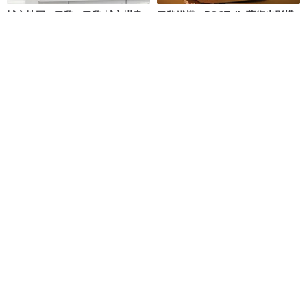
城市地圖 • 巴黎 - 巴黎/城市掛畫/
巴黎鐵塔 - POSTalk 藝術光影模
地圖掛畫/辦公室/商辦/裝潢
型 (LM-01) 浪漫、生日、情人節
菠蘿選畫所
FingerART 指の藝
NT$ 980
NT$ 796
免運
9 折
WANTO3 法樂香氛 巴黎香頌系列
【小創襪】世界襪-法國艾菲爾鐵
室內擴香
塔 旅行/巴黎/法國/登山襪健走襪
Wanto3 法樂香氛
小創襪 / sc.socks
NT$ 1,674
NT$ 1,860
NT$ 380
綠色友善