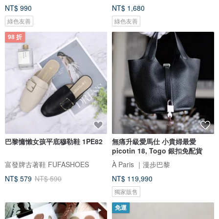
NT$ 990
NT$ 1,680
綠色友善
綠色友善
98 折
巴黎慵懶女孩平底穆勒鞋 1PE82
無痛升級愛馬仕 小貴婦最愛
picotin 18, Togo 銀扣免配貨
富發牌古著鞋 FUFASHOES
À Paris ｜漫步巴黎
NT$ 579
NT$ 590
NT$ 119,990
獨家販售
免運