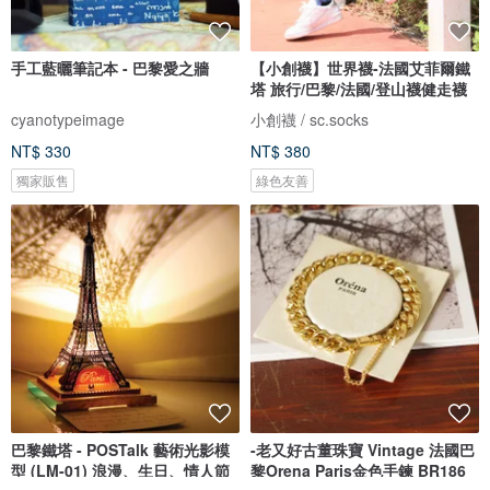
手工藍曬筆記本 - 巴黎愛之牆
【小創襪】世界襪-法國艾菲爾鐵
塔 旅行/巴黎/法國/登山襪健走襪
cyanotypeimage
小創襪 / sc.socks
NT$ 330
NT$ 380
獨家販售
綠色友善
巴黎鐵塔 - POSTalk 藝術光影模
-老又好古董珠寶 Vintage 法國巴
型 (LM-01) 浪漫、生日、情人節
黎Orena Paris金色手鍊 BR186