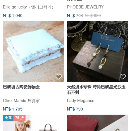
Ellie go lucky（엘리고럭키）
PHOEBE JEWELRY
NT$ 1,040
NT$ 704
NT$ 880
巴黎復古陶瓷飾物盒
天然淡水珍珠 時尚巴黎星光沙玉
石不對
Chez Mamie 外婆家
Lady Elegance
NT$ 1,705
NT$ 790
免運
75 折