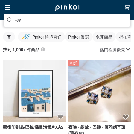
巴黎
Pinkoi 跨境直送
Pinkoi 嚴選
免運商品
折扣商
熱門程度優先
找到 1,000+ 件商品
8 折
藝術印刷品/巴黎/插畫海報A3,A2
夜晚 ‧ 綻放 ‧ 巴黎 ‧ 優雅感耳環
(寶石藍)