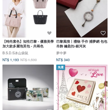
【時尚素色】知性巴黎 - 優雅美學
巴黎風情丨禮物 手作 捕夢網 包包
加大款多層泡芙包 - 共兩色
吊飾 鑰匙扣-銀河灰
B.S.D.S冰山袋鼠
夢中夢
NT$ 1,193
NT$ 1,590
NT$ 340
免運