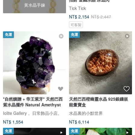
黃水晶手鍊
Tick Tick
NT$ 2,154
NT$ 2,447
可客製
免運
免運
*自然饋贈 + 帝王紫牙* 天然巴西
天然巴西橙幽靈水晶 925銀鑲嵌
紫水晶擺件 Natural Amethyst
能量寶盒
Iolite Gallery 。日常飾品小店。
水晶裏的小默世界
NT$ 1,554
NT$ 6,114
免運
免運