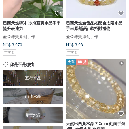
巴西天然碎冰 冰海藍寶水晶手串
巴西天然金發晶搭配金太陽水晶
提升表達力
手串原創設計款招財禮物
蓋亞珠寶原創手作
蓋亞珠寶原創手作
NT$ 3,270
NT$ 3,281
可客製
可客製
免運
88 折
你是不是想找
五行水晶
山造水晶
兒童水晶
天然巴西黃水晶 7.3mm 刻面手鏈
招財 金錢水晶 冰透閃