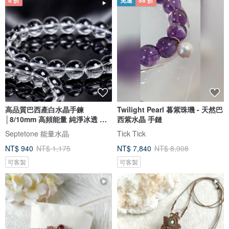
8 折
免運
88 折
高品質巴西產白水晶手鍊
Twilight Pearl 暮紫珠璣 - 天然巴
│8/10mm 高頻能量 純淨冰透 極
西紫水晶 手鏈
少雜質
Septetone 能量水晶
Tick Tick
NT$ 940
NT$ 1,175
NT$ 7,840
NT$ 8,908
可客製
可客製