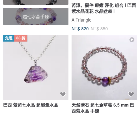
芮澤。擺件 療癒 淨化 組合 l 巴西
紫水晶花花 水晶盆栽 l
超七水晶手鍊
A:Triangle
NT$ 820
NT$ 850
免運
88 折
巴西 紫超七水晶 超能量水晶
天然礦石 超七金草莓 6.5 mm 巴
西紫水晶 手鍊
Tick Tick
Liz繪房
NT$ 1,762
NT$ 2,002
NT$ 5,275
綠色友善