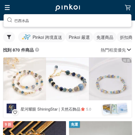
巴西水晶
Pinkoi 跨境直送
Pinkoi 嚴選
免運商品
折扣商
熱門程度優先
找到 870 件商品
推廣
星河耀眼 ShiningStar | 天然石飾品
5.0
9 折
免運