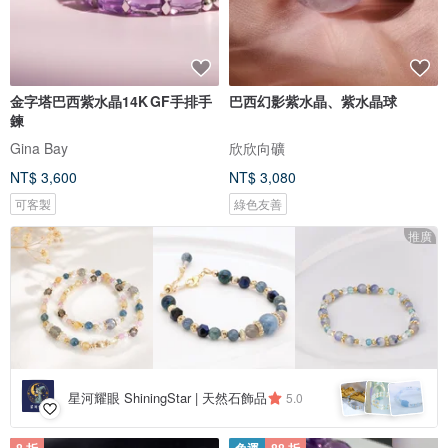
金字塔巴西紫水晶14K GF手排手
巴西幻影紫水晶、紫水晶球
鍊
Gina Bay
欣欣向礦
NT$ 3,600
NT$ 3,080
可客製
綠色友善
推廣
星河耀眼 ShiningStar | 天然石飾品
5.0