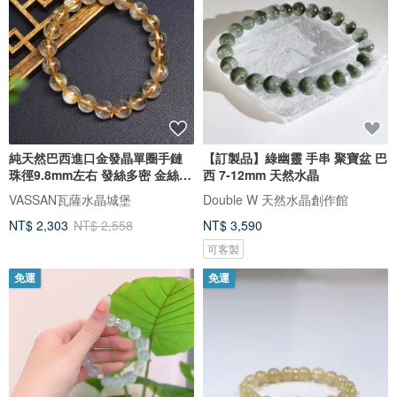
純天然巴西進口金發晶單圈手鏈
【訂製品】綠幽靈 手串 聚寶盆 巴
珠徑9.8mm左右 發絲多密 金絲閃
西 7-12mm 天然水晶
閃
VASSAN瓦薩水晶城堡
Double W 天然水晶創作館
NT$ 2,303
NT$ 2,558
NT$ 3,590
可客製
免運
免運