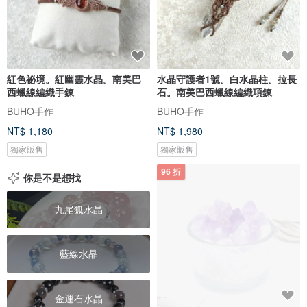
紅色祕境。紅幽靈水晶。南美巴
水晶守護者1號。白水晶柱。拉長
西蠟線編織手鍊
石。南美巴西蠟線編織項鍊
BUHO手作
BUHO手作
NT$ 1,180
NT$ 1,980
獨家販售
獨家販售
96 折
你是不是想找
九尾狐水晶
藍線水晶
金運石水晶