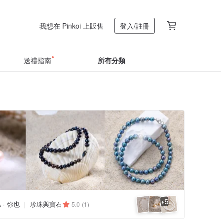
我想在 Pinkoi 上販售
登入/註冊
送禮指南
所有分類
5
+
A · 弥也 ｜ 珍珠與寶石
5.0
(1)