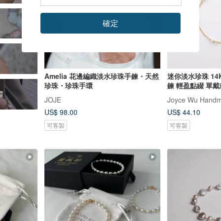
確定
Amelia 花邊編織淡水珍珠手鍊・天然
迷你淡水珍珠 14
珍珠・珍珠手環
鍊 輕盈點綴 單
環
JOJE
Joyce Wu Handm
US$ 98.00
US$ 44.10
可客製
可客製