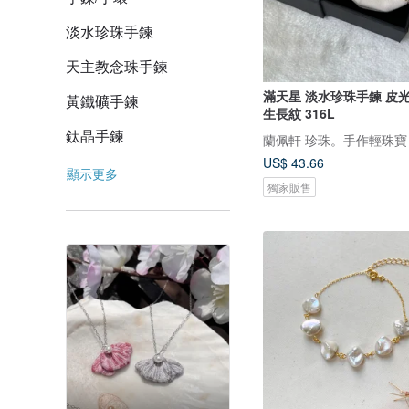
淡水珍珠手鍊
天主教念珠手鍊
滿天星 淡水珍珠手鍊 皮
黃鐵礦手鍊
生長紋 316L
鈦晶手鍊
蘭佩軒 珍珠。手作輕珠寶
US$ 43.66
顯示更多
獨家販售