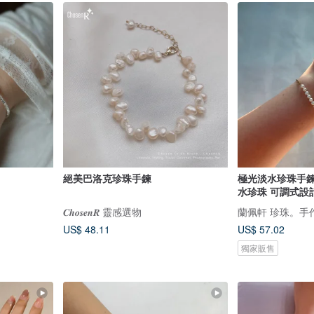
絕美巴洛克珍珠手鍊
極光淡水珍珠手鍊 
水珍珠 可調式設
𝑪𝒉𝒐𝒔𝒆𝒏𝑹 靈感選物
蘭佩軒 珍珠。手
US$ 48.11
US$ 57.02
獨家販售