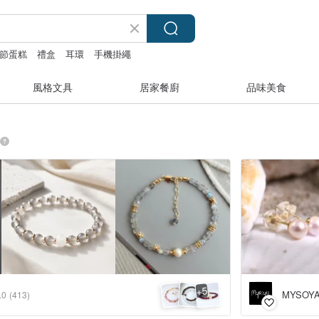
節蛋糕
禮盒
耳環
手機掛繩
風格文具
居家餐廚
品味美食
5
+
MYSOY
.0
(413)