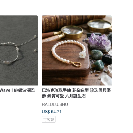
t—Wave I 純銀波瀾巴
巴洛克珍珠手鍊 花朵造型 珍珠母貝墜
飾 氣質可愛 六月誕生石
RALULU.SHU
US$ 54.71
可客製