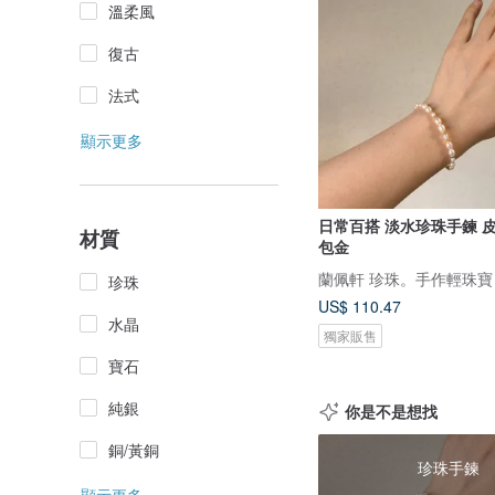
溫柔風
復古
法式
顯示更多
日常百搭 淡水珍珠手鍊 皮光
材質
包金
蘭佩軒 珍珠。手作輕珠寶
珍珠
US$ 110.47
水晶
獨家販售
寶石
純銀
你是不是想找
銅/黃銅
珍珠手鍊