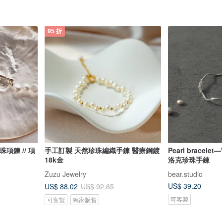
95 折
項鍊 // 項
手工訂製 天然珍珠編織手鍊 醫療鋼鍍
Pearl bracele
18k金
洛克珍珠手鍊
Zuzu Jewelry
bear.studio
US$ 39.20
US$ 88.02
US$ 92.65
可客製
可客製
獨家販售