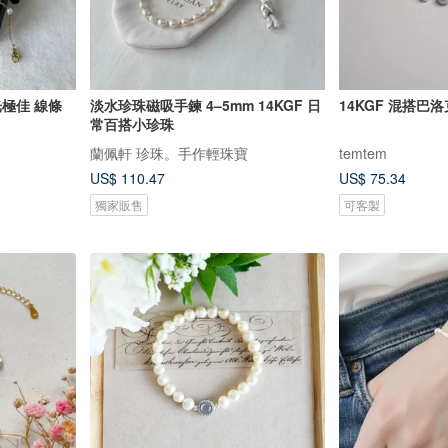
光極佳 線條
淡水珍珠磁吸手鍊 4–5mm 14KGF 日
14KGF 混搭巴
常百搭小珍珠
蘭佩軒 珍珠。手作輕珠寶
temtem
US$ 110.47
US$ 75.34
獨家販售
可客製