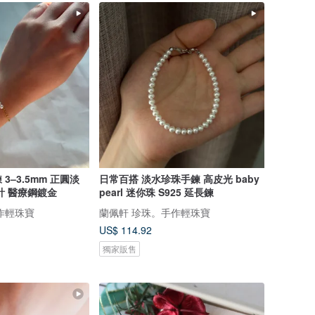
3–3.5mm 正圓淡
日常百搭 淡水珍珠手鍊 高皮光 baby
計 醫療鋼鍍金
pearl 迷你珠 S925 延長鍊
作輕珠寶
蘭佩軒 珍珠。手作輕珠寶
US$ 114.92
獨家販售