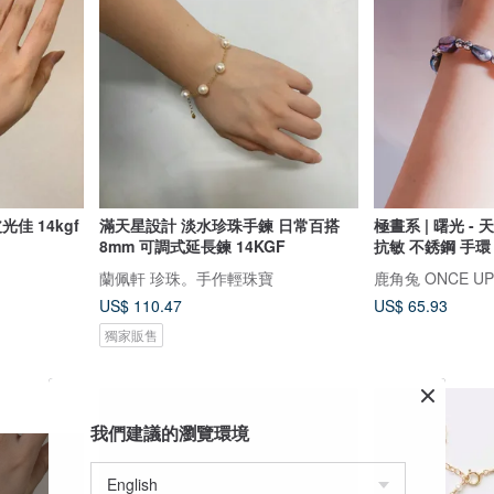
佳 14kgf
滿天星設計 淡水珍珠手鍊 日常百搭
極晝系 | 曙光 -
8mm 可調式延長鍊 14KGF
抗敏 不銹鋼 手環
蘭佩軒 珍珠。手作輕珠寶
鹿角兔 ONCE UPO
US$ 110.47
US$ 65.93
獨家販售
我們建議的瀏覽環境