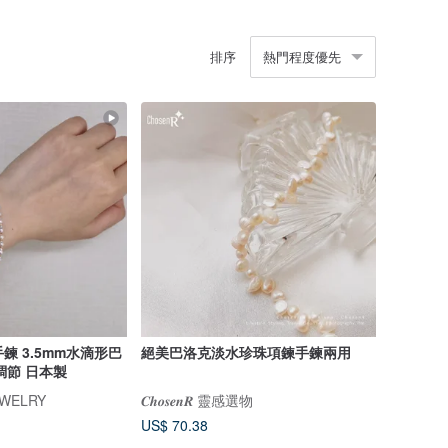
排序
熱門程度優先
手鍊 3.5mm水滴形巴
絕美巴洛克淡水珍珠項鍊手鍊兩用
可調節 日本製
EWELRY
𝑪𝒉𝒐𝒔𝒆𝒏𝑹 靈感選物
US$ 70.38