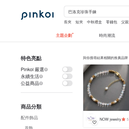
長夾
短夾
中秋禮盒
零錢包
父親
主題企劃
時尚潮流
特色亮點
與你搜尋結果相關的推廣品牌
Pinkoi 嚴選
永續生活
公益商品
商品分類
配件飾品
NOW jewelry
5
首飾