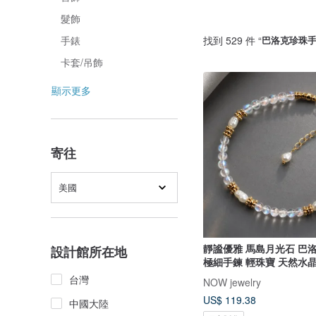
髮飾
找到 529 件 “
巴洛克珍珠
手錶
卡套/吊飾
顯示更多
寄往
美國
靜謐優雅 馬島月光石 巴
設計館所在地
極細手鍊 輕珠寶 天然水
台灣
NOW jewelry
US$ 119.38
中國大陸