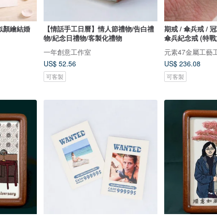
 似顏繪結婚
【情話手工日曆】情人節禮物/告白禮
期戒 / 傘兵戒 / 
物/紀念日禮物/客製化禮物
傘兵紀念戒 (特戰
一年創意工作室
元素47金屬工藝
US$ 52.56
US$ 236.08
可客製
可客製