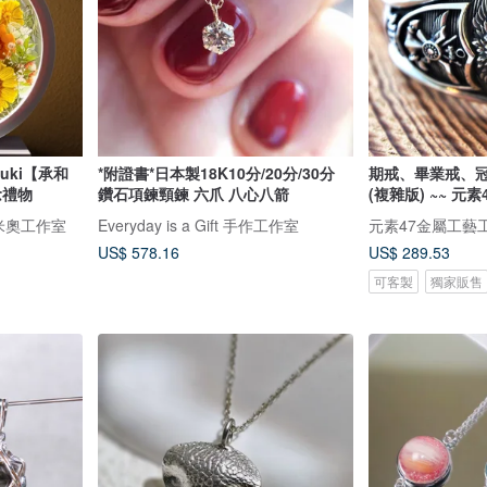
zuki【承和
*附證書*日本製18K10分/20分/30分
期戒、畢業戒、
念禮物
鑽石項鍊頸鍊 六爪 八心八箭
(複雜版) ~~ 元
布洛米奧工作室
Everyday is a Gift 手作工作室
元素47金屬工藝
US$ 578.16
US$ 289.53
可客製
獨家販售