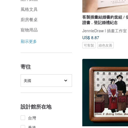
風格文具
客製插畫結婚書約套組 /
廚房餐桌
證書 . 登記婚禮紀念
寵物用品
JennieDraw l 插畫工作室
US$ 8.87
顯示更多
可客製
綠色友善
寄往
美國
設計館所在地
台灣
香港