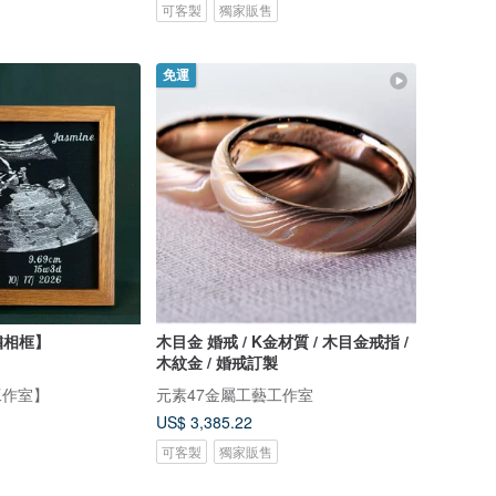
可客製
獨家販售
免運
繡相框】
木目金 婚戒 / K金材質 / 木目金戒指 /
木紋金 / 婚戒訂製
工作室】
元素47金屬工藝工作室
US$ 3,385.22
可客製
獨家販售