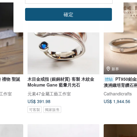
確定
新界
 禮物 聖誕
木目金戒指 (銀銅材質) 客製 木紋金
PT950鉑
體驗
Mokume Gane 藍暈月光石
澳洲鑲培育鑽石兩
沙工作室
元素47金屬工藝工作室
Cathandicrafts
US$ 391.98
US$ 1,944.56
可客製
獨家販售