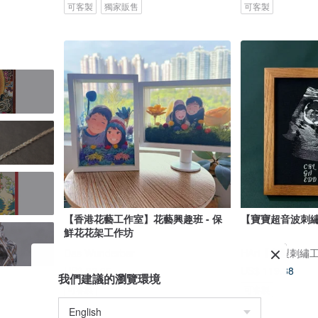
可客製
獨家販售
可客製
【香港花藝工作室】花藝興趣班 - 保
【寶寶超音波刺
鮮花花架工作坊
Das Wunderbar
HAri【客製刺繡
US$ 93.65
US$ 119.38
我們建議的瀏覽環境
可客製
可客製