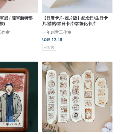
冠軍戒 / 陸軍航特部
【日曆卡片-照片版】紀念日/生日卡
旅)
片/請帖/節日卡片/客製化卡片
工作室
一年創意工作室
US$ 12.48
可客製