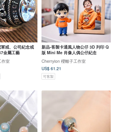
冠軍戒、公司紀念戒
新品-客製卡通風人物公仔 3D 列印 Q
素47金屬工藝
版 Mini Me 肖像人偶公仔紀念
工作室
Cherryion 櫻離子工作室
US$ 61.21
可客製