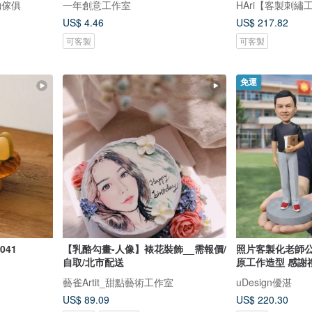
物傢俱
一年創意工作室
HAri【客製刺繡
US$ 4.46
US$ 217.82
可客製
可客製
免運
041
【乳酪勾畫-人像】裱花裝飾__需報價/
照片客製化老師公
自取/北市配送
原工作造型 感謝
藝雀Artit_甜點藝術工作室
uDesign優湛
US$ 89.09
US$ 220.30