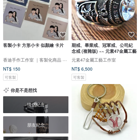
客製小卡 方形小卡 似顏繪 卡片
期戒、畢業戒、冠軍戒、公司紀
念戒 (複雜版) ~~ 元素47金屬工藝
香迪手作工作室 ｜客製化商品 手作體驗 香氛商品 似顏繪
元素47金屬工藝工作室
NT$ 150
NT$ 6,500
可客製
可客製
你是不是想找
情侶紀念
朋友紀念