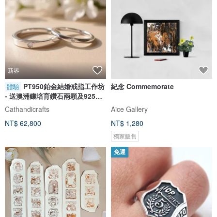
新界
PT950鉑金結婚戒指工作坊
紀念 Commemorate
體驗
- 送澳洲鑲培育鑽石兩顆及925銀
對戒
Cathandicrafts
Aice Gallery
NT$ 62,800
NT$ 1,280
獨家販售
免運