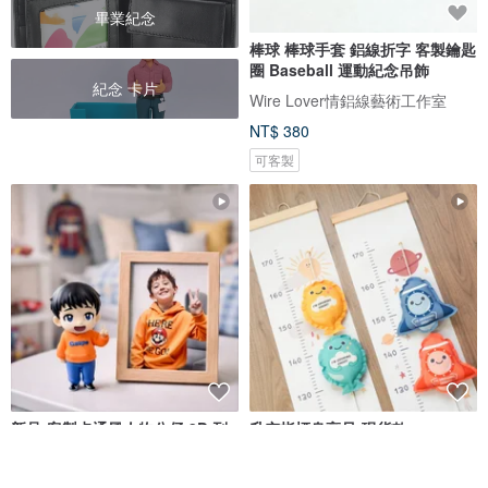
畢業紀念
棒球 棒球手套 鋁線折字 客製鑰匙
圈 Baseball 運動紀念吊飾
紀念 卡片
Wire Lover情鋁線藝術工作室
NT$ 380
可客製
新品-客製卡通風人物公仔 3D 列
升空指標身高尺-現貨款
印 Q版 Mini Me 肖像人偶公仔紀
念
Cherryion 櫻離子工作室
Drizzle 好滴工作室