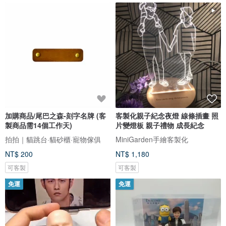
加購商品/尾巴之森-刻字名牌 (客
客製化親子紀念夜燈 線條插畫 照
製商品需14個工作天)
片變燈板 親子禮物 成長紀念
拍拍｜貓跳台·貓砂櫃·寵物傢俱
MiniGarden手繪客製化
NT$ 200
NT$ 1,180
可客製
可客製
免運
免運