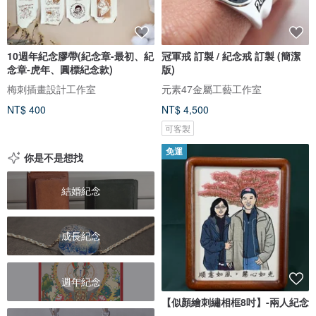
10週年紀念膠帶(紀念章-最初、紀
冠軍戒 訂製 / 紀念戒 訂製 (簡潔
念章-虎年、圓標紀念款)
版)
梅刺插畫設計工作室
元素47金屬工藝工作室
NT$ 400
NT$ 4,500
可客製
免運
你是不是想找
結婚紀念
成長紀念
週年紀念
【似顏繪刺繡相框8吋】-兩人紀念