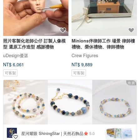
照片客製化老師公仔 訂製人像模
Minions伴律師工作 場景 律師樓
型 還原工作造型 感謝禮物
禮物、榮休禮物、律師禮物
uDesign優湛
Crew Figures
NT$ 6,061
NT$ 9,889
可客製
可客製
推廣
星河耀眼 ShiningStar | 天然石飾品
5.0