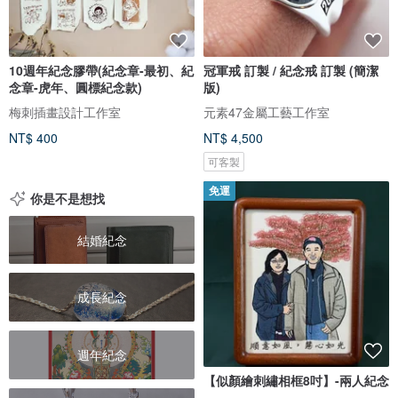
10週年紀念膠帶(紀念章-最初、紀
冠軍戒 訂製 / 紀念戒 訂製 (簡潔
念章-虎年、圓標紀念款)
版)
梅刺插畫設計工作室
元素47金屬工藝工作室
NT$ 400
NT$ 4,500
可客製
免運
你是不是想找
結婚紀念
成長紀念
週年紀念
【似顏繪刺繡相框8吋】-兩人紀念