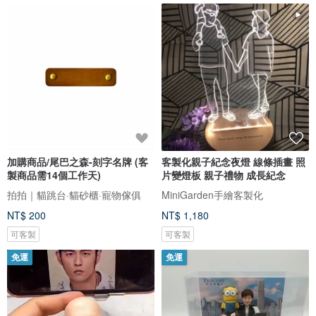
加購商品/尾巴之森-刻字名牌 (客
客製化親子紀念夜燈 線條插畫 照
製商品需14個工作天)
片變燈板 親子禮物 成長紀念
拍拍｜貓跳台·貓砂櫃·寵物傢俱
MiniGarden手繪客製化
NT$ 200
NT$ 1,180
可客製
可客製
免運
免運