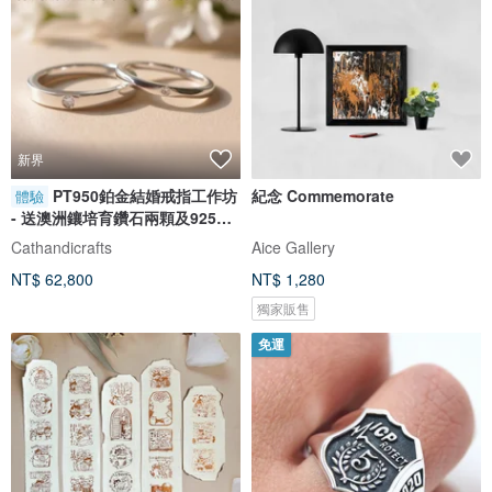
新界
PT950鉑金結婚戒指工作坊
紀念 Commemorate
體驗
- 送澳洲鑲培育鑽石兩顆及925銀
對戒
Cathandicrafts
Aice Gallery
NT$ 62,800
NT$ 1,280
獨家販售
免運