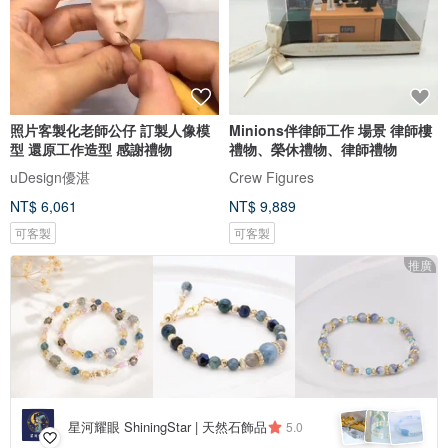
照片客製化老師公仔 訂製人像模
Minions伴律師工作 場景 律師樓
型 還原工作造型 感謝禮物
禮物、榮休禮物、律師禮物
uDesign優湛
Crew Figures
NT$ 6,061
NT$ 9,889
可客製
可客製
推廣
星河耀眼 ShiningStar | 天然石飾品
5.0