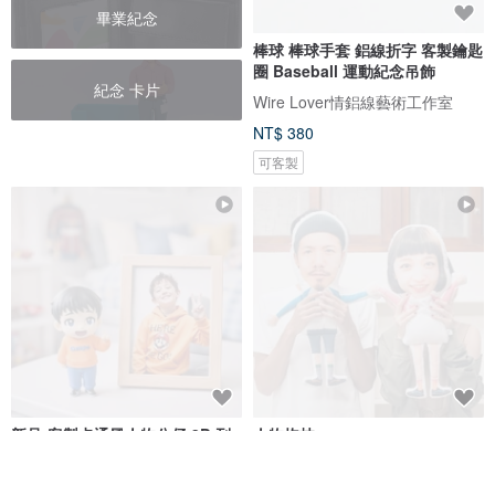
畢業紀念
棒球 棒球手套 鋁線折字 客製鑰匙
圈 Baseball 運動紀念吊飾
紀念 卡片
Wire Lover情鋁線藝術工作室
NT$ 380
可客製
新品-客製卡通風人物公仔 3D 列
人物抱枕
印 Q版 Mini Me 肖像人偶公仔紀
念
Cherryion 櫻離子工作室
Drizzle 好滴工作室