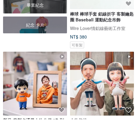
畢業紀念
棒球 棒球手套 鋁線折字 客製鑰匙
圈 Baseball 運動紀念吊飾
紀念 卡片
Wire Lover情鋁線藝術工作室
NT$ 380
可客製
新品-客製卡通風人物公仔 3D 列
人物抱枕
印 Q版 Mini Me 肖像人偶公仔紀
念
Cherryion 櫻離子工作室
Drizzle 好滴工作室