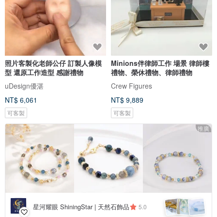
照片客製化老師公仔 訂製人像模
Minions伴律師工作 場景 律師樓
型 還原工作造型 感謝禮物
禮物、榮休禮物、律師禮物
uDesign優湛
Crew Figures
NT$ 6,061
NT$ 9,889
可客製
可客製
推廣
星河耀眼 ShiningStar | 天然石飾品
5.0