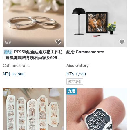
新界
PT950鉑金結婚戒指工作坊
紀念 Commemorate
體驗
- 送澳洲鑲培育鑽石兩顆及925銀
對戒
Cathandicrafts
Aice Gallery
NT$ 62,800
NT$ 1,280
獨家販售
免運