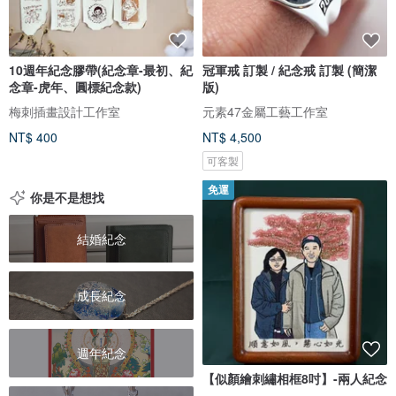
10週年紀念膠帶(紀念章-最初、紀
冠軍戒 訂製 / 紀念戒 訂製 (簡潔
念章-虎年、圓標紀念款)
版)
梅刺插畫設計工作室
元素47金屬工藝工作室
NT$ 400
NT$ 4,500
可客製
免運
你是不是想找
結婚紀念
成長紀念
週年紀念
【似顏繪刺繡相框8吋】-兩人紀念