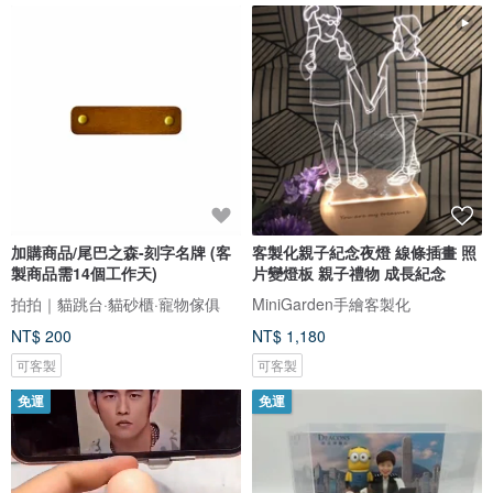
加購商品/尾巴之森-刻字名牌 (客
客製化親子紀念夜燈 線條插畫 照
製商品需14個工作天)
片變燈板 親子禮物 成長紀念
拍拍｜貓跳台·貓砂櫃·寵物傢俱
MiniGarden手繪客製化
NT$ 200
NT$ 1,180
可客製
可客製
免運
免運