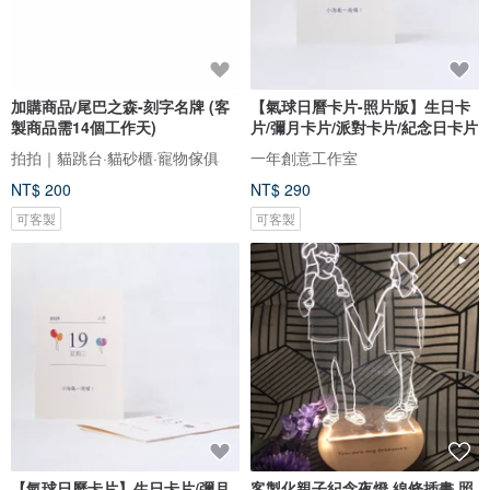
加購商品/尾巴之森-刻字名牌 (客
【氣球日曆卡片-照片版】生日卡
製商品需14個工作天)
片/彌月卡片/派對卡片/紀念日卡片
拍拍｜貓跳台·貓砂櫃·寵物傢俱
一年創意工作室
NT$ 200
NT$ 290
可客製
可客製
【氣球日曆卡片】生日卡片/彌月
客製化親子紀念夜燈 線條插畫 照