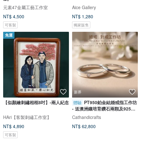
元素47金屬工藝工作室
Aice Gallery
NT$ 4,500
NT$ 1,280
可客製
獨家販售
免運
新界
【似顏繪刺繡相框8吋】-兩人紀念
PT950鉑金結婚戒指工作坊
體驗
- 送澳洲鑲培育鑽石兩顆及925銀
對戒
HAri【客製刺繡工作室】
Cathandicrafts
NT$ 4,890
NT$ 62,800
可客製