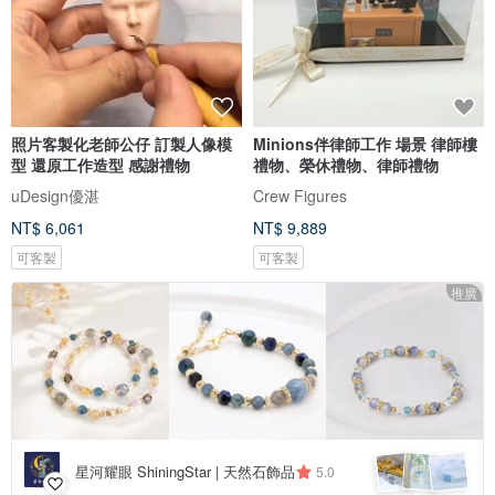
照片客製化老師公仔 訂製人像模
Minions伴律師工作 場景 律師樓
型 還原工作造型 感謝禮物
禮物、榮休禮物、律師禮物
uDesign優湛
Crew Figures
NT$ 6,061
NT$ 9,889
可客製
可客製
推廣
星河耀眼 ShiningStar | 天然石飾品
5.0