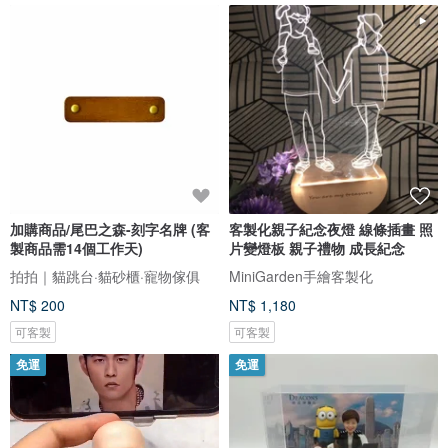
加購商品/尾巴之森-刻字名牌 (客
客製化親子紀念夜燈 線條插畫 照
製商品需14個工作天)
片變燈板 親子禮物 成長紀念
拍拍｜貓跳台·貓砂櫃·寵物傢俱
MiniGarden手繪客製化
NT$ 200
NT$ 1,180
可客製
可客製
免運
免運