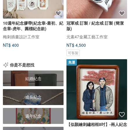
10週年紀念膠帶(紀念章-最初、紀
冠軍戒 訂製 / 紀念戒 訂製 (簡潔
念章-虎年、圓標紀念款)
版)
梅刺插畫設計工作室
元素47金屬工藝工作室
NT$ 400
NT$ 4,500
可客製
免運
你是不是想找
結婚紀念
成長紀念
週年紀念
【似顏繪刺繡相框8吋】-兩人紀念