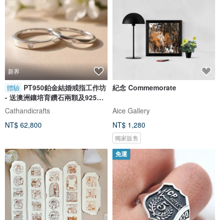
新界
PT950鉑金結婚戒指工作坊
紀念 Commemorate
體驗
- 送澳洲鑲培育鑽石兩顆及925銀
對戒
Cathandicrafts
Aice Gallery
NT$ 62,800
NT$ 1,280
獨家販售
免運