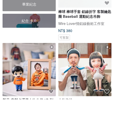
畢業紀念
棒球 棒球手套 鋁線折字 客製鑰匙
圈 Baseball 運動紀念吊飾
紀念 卡片
Wire Lover情鋁線藝術工作室
NT$ 380
可客製
新品-客製卡通風人物公仔 3D 列
人物抱枕
印 Q版 Mini Me 肖像人偶公仔紀
念
Cherryion 櫻離子工作室
Drizzle 好滴工作室