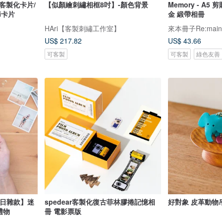
客製化卡片/
【似顏繪刺繡相框8吋】-顏色背景
Memory - A5 剪貼 
節卡片
金 緞帶相冊
HAri【客製刺繡工作室】
來本冊子Re:main
US$ 217.82
US$ 43.66
可客製
可客製
綠色友善
【日雜款】迷
spedear客製化復古菲林膠捲記憶相
好對象 皮革動物吊飾
禮物
冊 電影票版