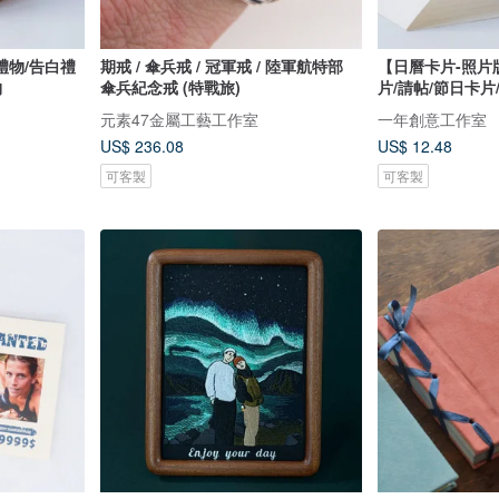
禮物/告白禮
期戒 / 傘兵戒 / 冠軍戒 / 陸軍航特部
【日曆卡片-照片
物
傘兵紀念戒 (特戰旅)
片/請帖/節日卡片
元素47金屬工藝工作室
一年創意工作室
US$ 236.08
US$ 12.48
可客製
可客製