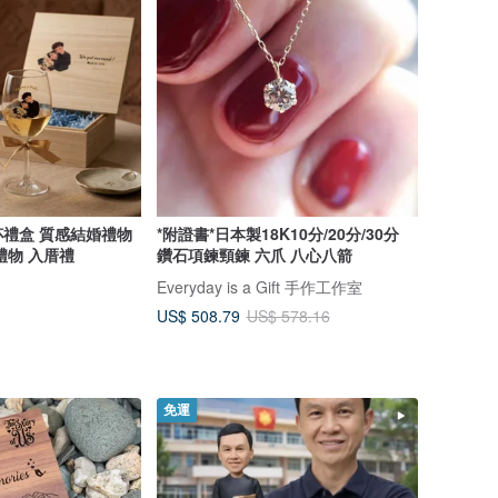
禮盒 質感結婚禮物
*附證書*日本製18K10分/20分/30分
禮物 入厝禮
鑽石項鍊頸鍊 六爪 八心八箭
Everyday is a Gift 手作工作室
US$ 508.79
US$ 578.16
免運