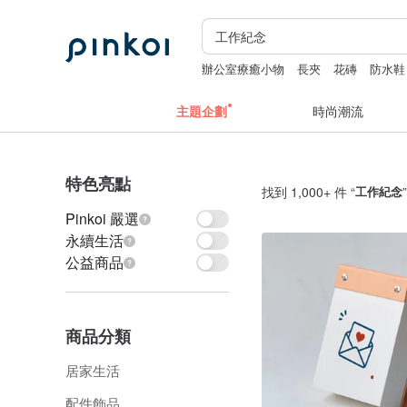
辦公室療癒小物
長夾
花磚
防水鞋
主題企劃
時尚潮流
特色亮點
找到 1,000+ 件 “
工作紀念
Pinkoi 嚴選
永續生活
公益商品
商品分類
居家生活
配件飾品