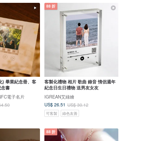
88 折
化) 畢業紀念冊、客
客製化禮物 相片 歌曲 錄音 情侶週年
紀念書
紀念日生日禮物 送男友女友
 NFC電子名片
IGREAN艾綠繪
US$ 26.51
44.50
US$ 30.12
可客製
綠色友善
88 折