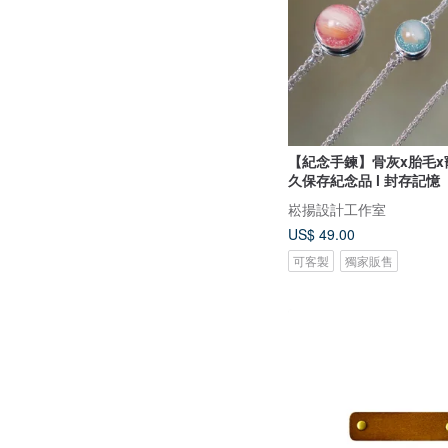
【紀念手鍊】骨灰x胎毛x寵
久保存紀念品 l 封存記憶
崧揚設計工作室
US$ 49.00
可客製
獨家販售