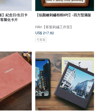
版】紀念日/生日卡
【似顏繪刺繡相框8吋】-四方型滿版
/客製化卡片
HAri【客製刺繡工作室】
US$ 217.82
可客製