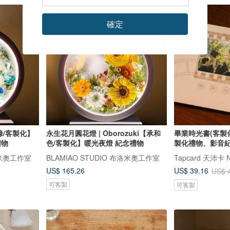
88 折
確定
綠/客製化】
永生花月圓花燈 | Oborozuki【承和
畢業時光書(客製
禮物
色/客製化】暖光夜燈 紀念禮物
製化禮物、影音
布洛米奧工作室
BLAMIAO STUDIO 布洛米奧工作室
Tapcard 天沛卡
US$ 165.26
US$ 39.16
US$ 
可客製
可客製