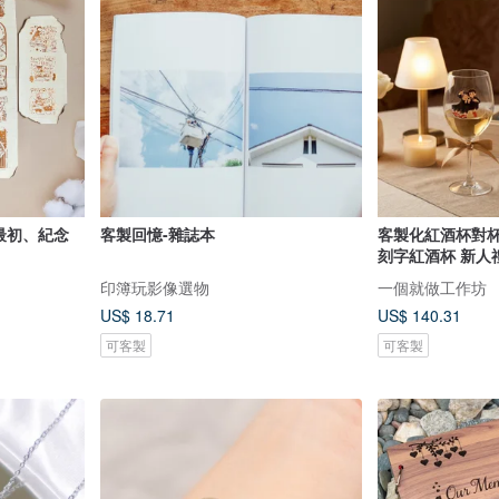
-最初、紀念
客製回憶-雜誌本
客製化紅酒杯對杯
刻字紅酒杯 新人
印簿玩影像選物
一個就做工作坊
US$ 18.71
US$ 140.31
可客製
可客製