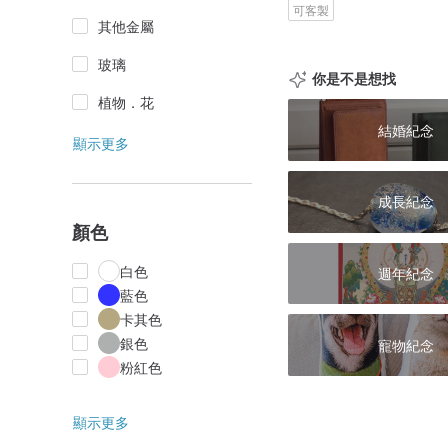
可客製
其他金屬
玻璃
你是不是想找
植物．花
結婚紀念
顯示更多
成長紀念
顏色
白色
週年紀念
藍色
卡其色
銀色
寵物紀念
粉紅色
顯示更多