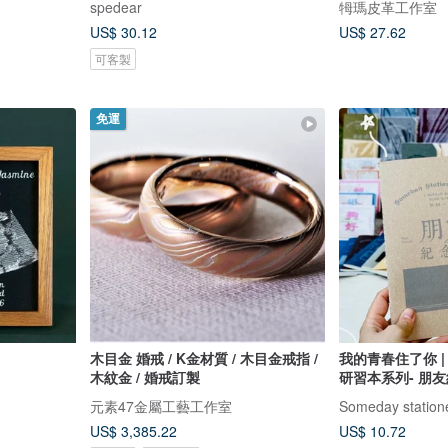
家
spedear
牳瑪皮革工作室
US$ 30.12
US$ 27.62
可客製
免運
木目金 婚戒 / K金材質 / 木目金戒指 /
我的青春住了你 | 
木紋金 / 婚戒訂製
研習本系列- 朋
元素47金屬工藝工作室
Someday station
US$ 3,385.22
US$ 10.72