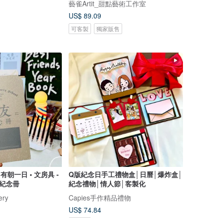
藝雀Artit_甜點藝術工作室
US$ 89.09
可客製
獨家販售
有朝一日 • 文房具 -
Q版紀念日手工禮物盒│日曆│爆炸盒│
友紀念冊
紀念禮物│情人節│客製化
ery
Capies手作精品禮物
US$ 74.84