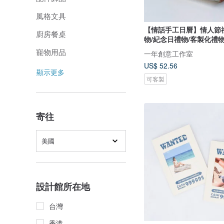
風格文具
【情話手工日曆】情人節
廚房餐桌
物/紀念日禮物/客製化禮
寵物用品
一年創意工作室
US$ 52.56
顯示更多
可客製
寄往
美國
設計館所在地
台灣
香港