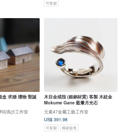
可客製
盒 求婚 禮物 聖誕
木目金戒指 (銀銅材質) 客製 木紋金
Mokume Gane 藍暈月光石
 - 摩咕瑪沙工作室
元素47金屬工藝工作室
US$ 391.98
可客製
獨家販售