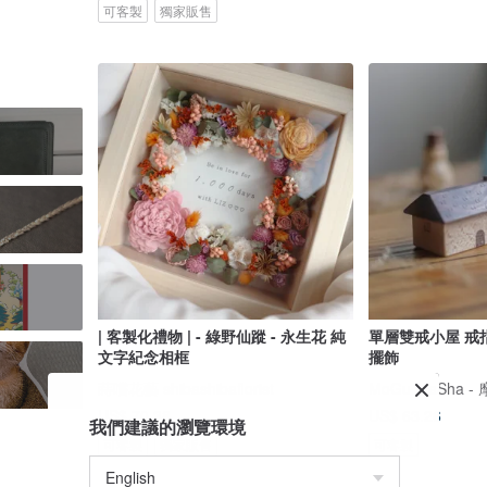
可客製
獨家販售
| 客製化禮物 | - 綠野仙蹤 - 永生花 純
單層雙戒小屋 戒指
文字紀念相框
擺飾
蒔嚐花藝 shibashibaflorist
MoGu MaSha
US$ 70.38
US$ 63.26
我們建議的瀏覽環境
可客製
獨家販售
可客製