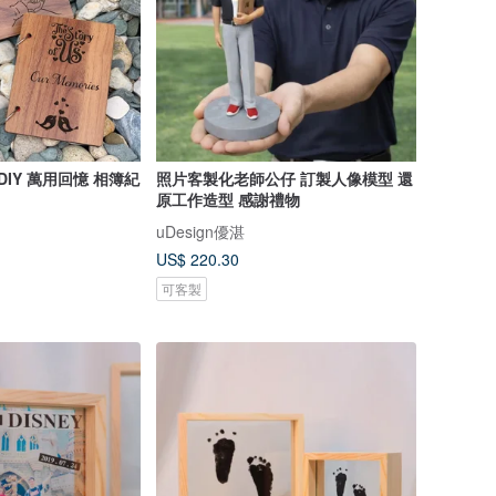
DIY 萬用回憶 相簿紀
照片客製化老師公仔 訂製人像模型 還
原工作造型 感謝禮物
uDesign優湛
US$ 220.30
可客製