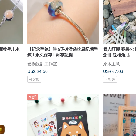
物毛 l 永
【紀念手鍊】時光珠X潘朵拉風記憶手
個人訂製 客製化 
鍊 l 永久保存 l 封存記憶
念冊 送相角貼
崧揚設計工作室
原木主意
US$ 24.50
US$ 67.03
可客製
可客製
9 折