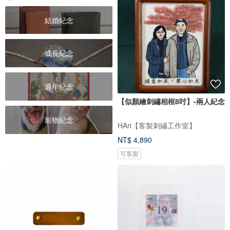
結婚紀念
成長紀念
週年紀念
【似顏繪刺繡相框8吋】-兩人紀念
寵物紀念
HAri【客製刺繡工作室】
NT$ 4,890
可客製