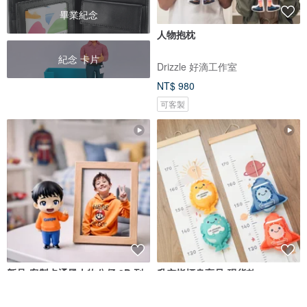
畢業紀念
人物抱枕
紀念 卡片
Drizzle 好滴工作室
NT$ 980
可客製
新品-客製卡通風人物公仔 3D 列
升空指標身高尺-現貨款
印 Q版 Mini Me 肖像人偶公仔紀
念
Cherryion 櫻離子工作室
Drizzle 好滴工作室