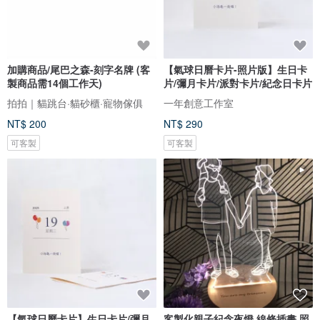
加購商品/尾巴之森-刻字名牌 (客
【氣球日曆卡片-照片版】生日卡
製商品需14個工作天)
片/彌月卡片/派對卡片/紀念日卡片
拍拍｜貓跳台·貓砂櫃·寵物傢俱
一年創意工作室
NT$ 200
NT$ 290
可客製
可客製
【氣球日曆卡片】生日卡片/彌月
客製化親子紀念夜燈 線條插畫 照