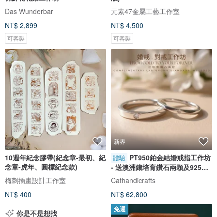
Das Wunderbar
元素47金屬工藝工作室
NT$ 2,899
NT$ 4,500
可客製
可客製
新界
10週年紀念膠帶(紀念章-最初、紀
PT950鉑金結婚戒指工作坊
體驗
念章-虎年、圓標紀念款)
- 送澳洲鑲培育鑽石兩顆及925銀
對戒
梅刺插畫設計工作室
Cathandicrafts
NT$ 400
NT$ 62,800
免運
你是不是想找