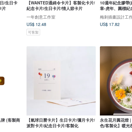
日/生日卡
【WANTED通緝令卡片】客製化卡片/
10週年紀念膠帶
卡片
紀念卡片/生日卡片/情人節卡片
章-虎年、圓標紀
一年創意工作室
梅刺插畫設計工
US$ 12.48
US$ 17.82
可客製
牌 (客製商
【氣球日曆卡片】生日卡片/彌月卡片/
永生花月圓花燈 | 
派對卡片/紀念日卡片/客製化
色/客製化】暖光