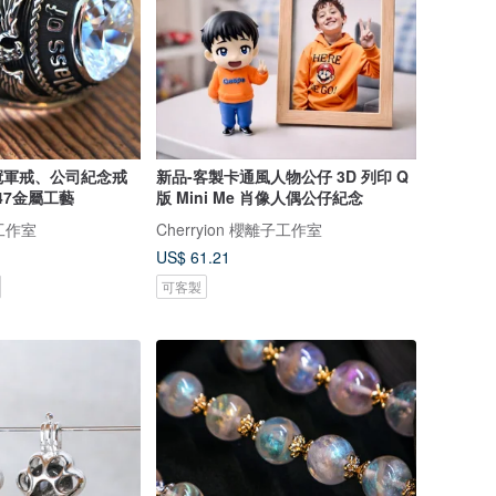
冠軍戒、公司紀念戒
新品-客製卡通風人物公仔 3D 列印 Q
素47金屬工藝
版 Mini Me 肖像人偶公仔紀念
工作室
Cherryion 櫻離子工作室
US$ 61.21
可客製