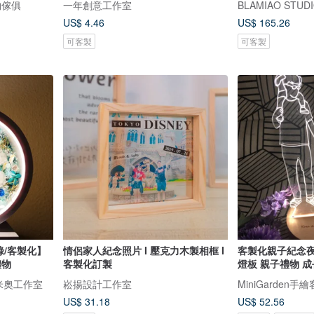
物傢俱
一年創意工作室
BLAMIAO ST
US$ 4.46
US$ 165.26
可客製
可客製
綠/客製化】
情侶家人紀念照片 I 壓克力木製相框 I
客製化親子紀念夜
禮物
客製化訂製
燈板 親子禮物 
布洛米奧工作室
崧揚設計工作室
MiniGarden手
US$ 31.18
US$ 52.56