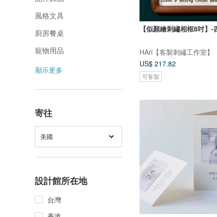
風格文具
【似顏繪刺繡相框8吋】-
廚房餐桌
寵物用品
HAri【客製刺繡工作室】
US$ 217.82
顯示更多
可客製
寄往
美國
設計館所在地
台灣
香港