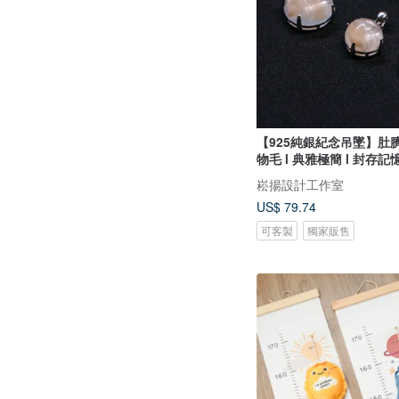
【925純銀紀念吊墜】肚
物毛 l 典雅極簡 l 封存記
崧揚設計工作室
US$ 79.74
可客製
獨家販售