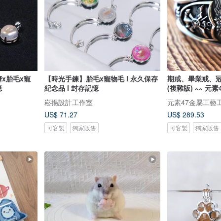
臍x胎毛x寵
【時光手鍊】胎毛x寵物毛 l 永久保存
期戒、畢業戒、
憶
紀念品 l 封存記憶
(複雜版) ~~ 元
崧揚設計工作室
元素47金屬工藝
US$ 71.27
US$ 289.53
可客製
獨家販售
可客製
獨家販售