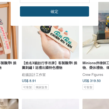
確定
製飄帶I 插
【姓名X貓奴行李吊牌】客製飄帶I 插
Minions伴律師
物
圖刺繡 I 送禮出國特色禮物
物、榮休禮物、
崧揚設計工作室
Crew Figures
US$ 8.91
US$ 319.50
可客製
獨家販售
可客製