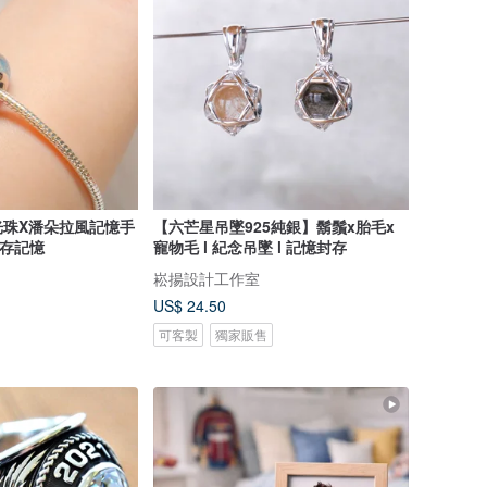
光珠X潘朵拉風記憶手
【六芒星吊墜925純銀】鬍鬚x胎毛x
 封存記憶
寵物毛 l 紀念吊墜 l 記憶封存
崧揚設計工作室
US$ 24.50
可客製
獨家販售