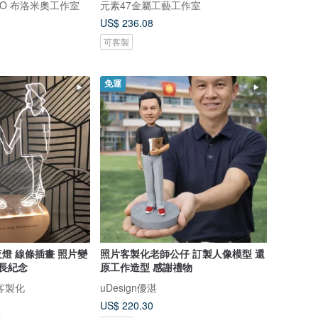
UDIO 布洛米奧工作室
元素47金屬工藝工作室
US$ 236.08
可客製
免運
燈 線條插畫 照片變
照片客製化老師公仔 訂製人像模型 還
成長紀念
原工作造型 感謝禮物
繪客製化
uDesign優湛
US$ 220.30