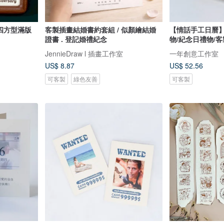
四方型滿版
客製插畫結婚書約套組 / 似顏繪結婚
【情話手工日曆】
證書 . 登記婚禮紀念
物/紀念日禮物/
JennieDraw l 插畫工作室
一年創意工作室
US$ 8.87
US$ 52.56
可客製
綠色友善
可客製