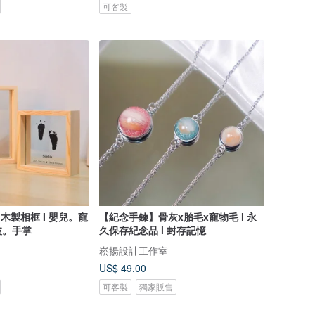
可客製
力木製相框 I 嬰兒。寵
【紀念手鍊】骨灰x胎毛x寵物毛 l 永
波。手掌
久保存紀念品 l 封存記憶
崧揚設計工作室
US$ 49.00
可客製
獨家販售