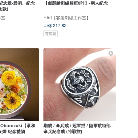
(紀念章-最初、紀念
【似顏繪刺繡相框8吋】-兩人紀念
念款)
作室
HAri【客製刺繡工作室】
US$ 217.82
可客製
Oborozuki【承和
期戒 / 傘兵戒 / 冠軍戒 / 陸軍航特部
夜燈 紀念禮物
傘兵紀念戒 (特戰旅)