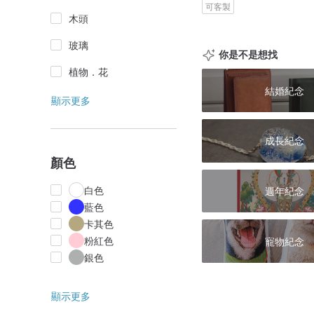
可客製
木頭
玻璃
你是不是想找
植物．花
結婚紀念
顯示更多
成長紀念
顏色
白色
週年紀念
藍色
卡其色
粉紅色
寵物紀念
銀色
顯示更多