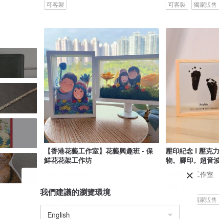
可客製
可客製
獨家販售
【香港花藝工作室】花藝興趣班 - 保
壓印紀念 I 壓克
鮮花花架工作坊
物。腳印。超音
Das Wunderbar
崧揚設計工作室
US$ 93.65
US$ 4.46
我們建議的瀏覽環境
可客製
可客製
獨家販售