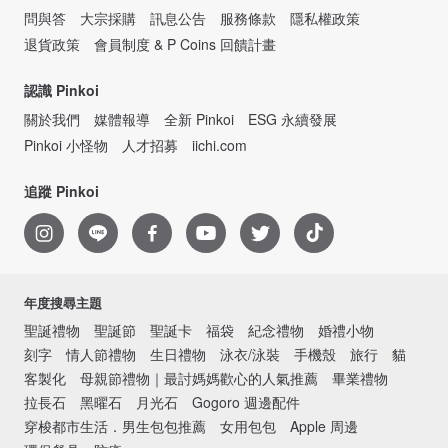
問與答
大宗採購
訊息公告
服務條款
隱私權政策
退貨政策
會員制度 & P Coins 回饋計畫
認識 Pinkoi
關於我們
媒體報導
全新 Pinkoi
ESG 永續發展
Pinkoi 小怪物
人才招募
iichi.com
追蹤 Pinkoi
年度搜尋主題
聖誕禮物
聖誕節
聖誕卡
福袋
紀念禮物
婚禮小物
刻字
情人節禮物
生日禮物
泳衣/泳裝
手機殼
旅行
貓
客製化
母親節禮物｜最討媽媽歡心的人氣推薦
畢業禮物
拉長石
黑曜石
月光石
Gogoro 週邊配件
穿梭都市生活．男生包包推薦
女用包包
Apple 周邊