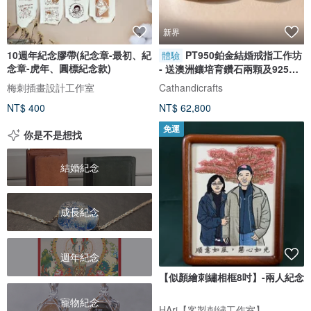
新界
10週年紀念膠帶(紀念章-最初、紀
PT950鉑金結婚戒指工作坊
體驗
念章-虎年、圓標紀念款)
- 送澳洲鑲培育鑽石兩顆及925銀
對戒
梅刺插畫設計工作室
Cathandicrafts
NT$ 400
NT$ 62,800
免運
你是不是想找
結婚紀念
成長紀念
週年紀念
【似顏繪刺繡相框8吋】-兩人紀念
寵物紀念
HAri【客製刺繡工作室】