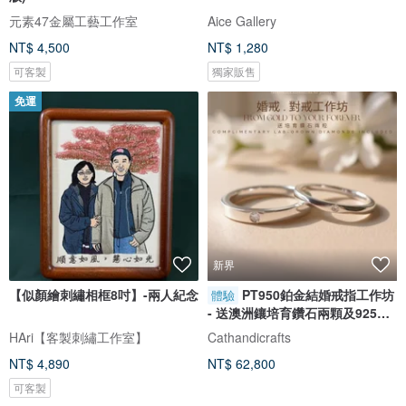
元素47金屬工藝工作室
Aice Gallery
NT$ 4,500
NT$ 1,280
可客製
獨家販售
免運
新界
【似顏繪刺繡相框8吋】-兩人紀念
PT950鉑金結婚戒指工作坊
體驗
- 送澳洲鑲培育鑽石兩顆及925銀
對戒
HAri【客製刺繡工作室】
Cathandicrafts
NT$ 4,890
NT$ 62,800
可客製