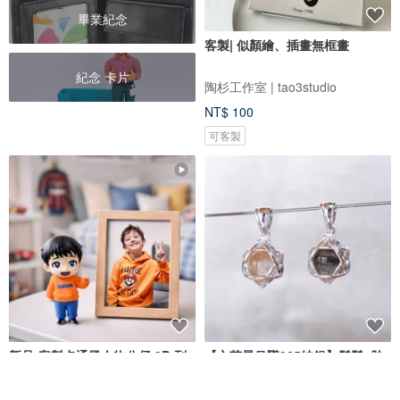
畢業紀念
客製| 似顏繪、插畫無框畫
紀念 卡片
陶杉工作室 | tao3studio
NT$ 100
可客製
新品-客製卡通風人物公仔 3D 列
【六芒星吊墜925純銀】鬍鬚x胎
印 Q版 Mini Me 肖像人偶公仔紀
毛x寵物毛 l 紀念吊墜 l 記憶封存
念
Cherryion 櫻離子工作室
崧揚設計工作室