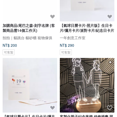
加購商品/尾巴之森-刻字名牌 (客
【氣球日曆卡片-照片版】生日卡
製商品需14個工作天)
片/彌月卡片/派對卡片/紀念日卡片
拍拍｜貓跳台·貓砂櫃·寵物傢俱
一年創意工作室
NT$ 200
NT$ 290
可客製
可客製
【氣球日曆卡片】生日卡片/彌月
客製化親子紀念夜燈 線條插畫 照