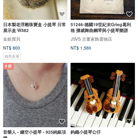
日本製老浮雕珠寶盒 小提琴 日常
51246-德國19世紀末Grieg葛利
展示盒 W582
格 挪威舞曲鋼琴與小提琴樂譜
金銀寶貝
JSVS 古董家飾選物店
NT$ 800
NT$ 1,580
綠色友善
9 折
音樂人 - 鏤空小提琴 - 925純銀項
鈎織小提琴公仔
鍊