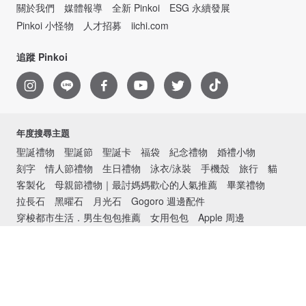
關於我們
媒體報導
全新 Pinkoi
ESG 永續發展
Pinkoi 小怪物
人才招募
iichi.com
追蹤 Pinkoi
年度搜尋主題
聖誕禮物
聖誕節
聖誕卡
福袋
紀念禮物
婚禮小物
刻字
情人節禮物
生日禮物
泳衣/泳裝
手機殼
旅行
貓
客製化
母親節禮物｜最討媽媽歡心的人氣推薦
畢業禮物
拉長石
黑曜石
月光石
Gogoro 週邊配件
穿梭都市生活．男生包包推薦
女用包包
Apple 周邊
環保餐具
防疫
Design the way you are.
第三方支付服務能量登錄證號：114三0004
食品業者登錄字號：A-153674659-00000-3