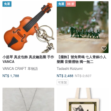
免運
免運
88 折
小提琴 真皮包飾 真皮鑰匙圈 手作
【擺飾】號角齊鳴 七人青銅小人
VANCA
樂團 音樂禮物 獨一無二
VANCA CRAFT 革物語
Tadashi Koizumi
NT$ 1,788
NT$ 2,488
NT$ 2,827
可客製