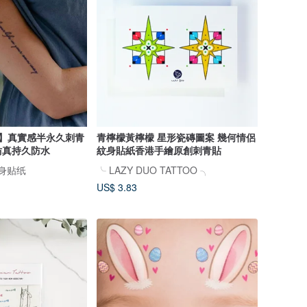
文】真實感半永久刺青
青檸檬黃檸檬 星形瓷磚圖案 幾何情侶
仿真持久防水
紋身貼紙香港手繪原創刺青貼
纹身贴纸
╰ LAZY DUO TATTOO ╮
US$ 3.83