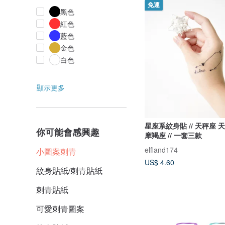
免運
黑色
紅色
藍色
金色
白色
顯示更多
星座系紋身貼 // 天秤座 
你可能會感興趣
摩羯座 // 一套三款
elfland174
小圖案刺青
US$ 4.60
紋身貼紙/刺青貼紙
刺青貼紙
可愛刺青圖案