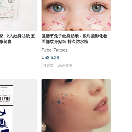
 | 2入紋身貼紙 五
复活节兔子纹身贴纸 - 派对摄影化妆
系微刺青
面部纹身贴纸 持久防水植
Rebel Tattoos
US$ 5.36
可客製
綠色友善