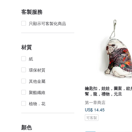
客製服務
只顯示可客製化商品
材質
紙
環保材質
其他金屬
鑰匙扣，娃娃，圖案，紋
聚酯纖維
幫，龍，禮物，元旦
第一章商店
植物．花
US$ 14.45
可客製
顏色