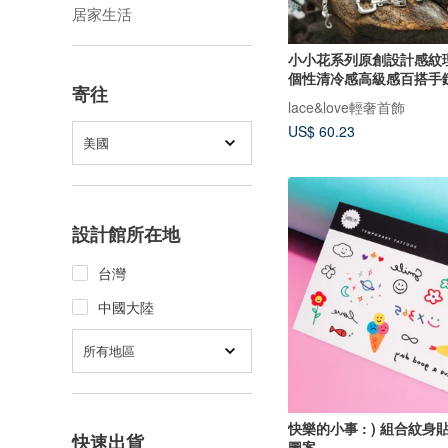
居家生活
小小花系列原創設計感紋
個性清冷感高級感百搭手
寄往
lace&love輕奢首飾
US$ 60.23
美國
設計館所在地
台灣
中國大陸
所有地區
快樂的小事 : ) 組合紋身貼
快速出貨
圖案