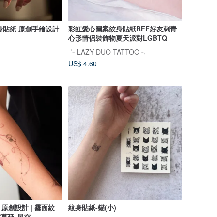
紋身貼紙 原創手繪設計
彩虹愛心圖案紋身貼紙BFF好友刺青
心形情侶裝飾物夏天派對LGBTQ
╰ LAZY DUO TATTOO ╮
US$ 4.60
原創設計 | 霧面紋
紋身貼紙-貓(小)
宙蔓延-星空