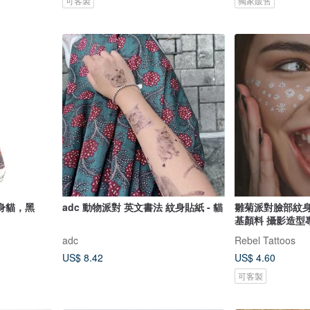
可客製
獨家販售
身貓，黑
adc 動物派對 英文書法 紋身貼紙 - 貓
雛菊派對臉部紋身
基顏料 攝影造型
adc
Rebel Tattoos
US$ 8.42
US$ 4.60
可客製