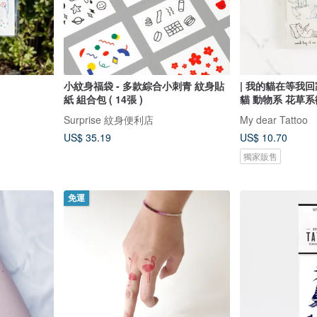
小紋身福袋 - 多款綜合小刺青 紋身貼
| 我的貓在等我回家
紙 組合包 ( 14張 )
貓 動物系 花草
Surprise 紋身便利店
My dear Tattoo
US$ 35.19
US$ 10.70
獨家販售
免運