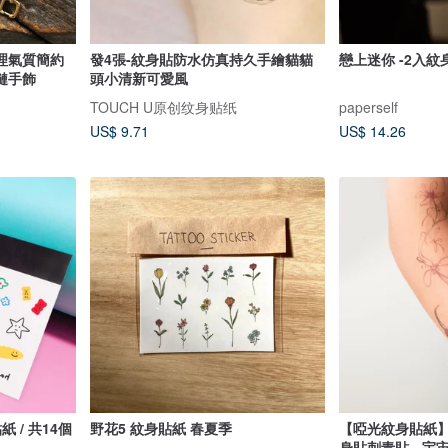
理氣質簡約
發4張-紋身貼防水仿真持久手繪貓貓
戀上迷你 -2入
鏈手飾
頭小清新可愛風
TOUCH U原创纹身贴纸
paperself
US$ 9.71
US$ 14.26
紙 / 共14個
野花5 紋身貼紙 春夏季
【啞光紋身貼紙】
身貼刺青貼 - 宇