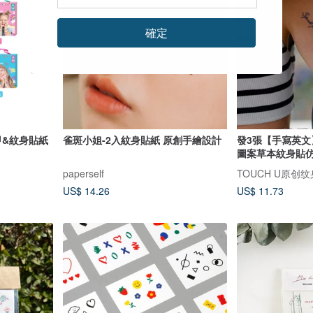
確定
美甲&紋身貼紙
雀斑小姐-2入紋身貼紙 原創手繪設計
發3張【手寫英
圖案草本紋身貼
paperself
TOUCH U原创
US$ 14.26
US$ 11.73