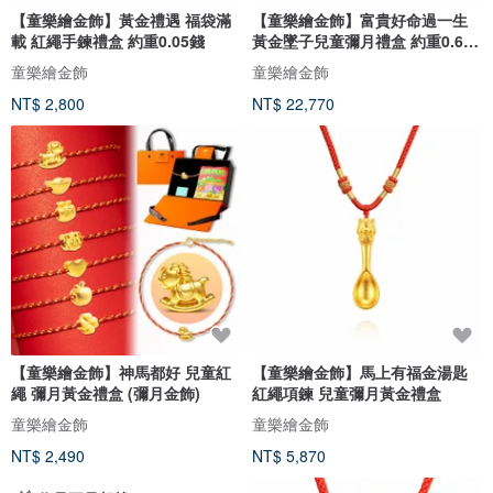
【童樂繪金飾】黃金禮遇 福袋滿
【童樂繪金飾】富貴好命過一生
載 紅繩手鍊禮盒 約重0.05錢
黃金墜子兒童彌月禮盒 約重0.62
錢
童樂繪金飾
童樂繪金飾
NT$ 2,800
NT$ 22,770
【童樂繪金飾】神馬都好 兒童紅
【童樂繪金飾】馬上有福金湯匙
繩 彌月黃金禮盒 (彌月金飾)
紅繩項鍊 兒童彌月黃金禮盒
童樂繪金飾
童樂繪金飾
NT$ 2,490
NT$ 5,870