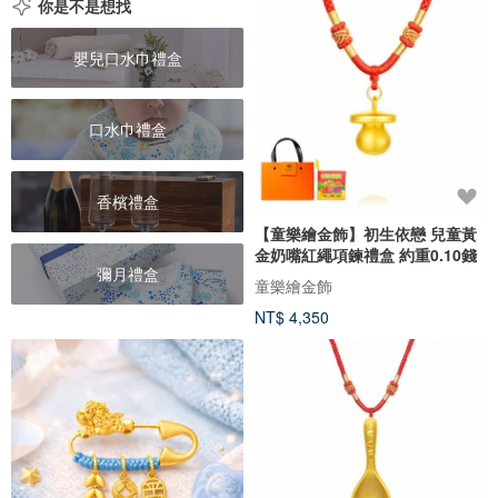
你是不是想找
嬰兒口水巾禮盒
口水巾禮盒
香檳禮盒
【童樂繪金飾】初生依戀 兒童黃
金奶嘴紅繩項鍊禮盒 約重0.10錢
彌月禮盒
童樂繪金飾
NT$ 4,350