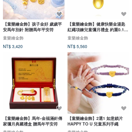
【童樂繪金飾】孩子金好 歲歲平
【童樂繪金飾】健康快樂金湯匙
安馬年別針 附贈馬年平安符
紅繩項鍊兒童彌月禮盒 約重0.13
錢
童樂繪金飾
童樂繪金飾
NT$ 3,420
NT$ 5,560
【童樂繪金飾】馬年-金福滿針傳
【童樂繪金飾】2選1 如意鎖片
家彌月典藏禮盒 贈馬年平安符
HAPPY TO U 兒童系列手繩