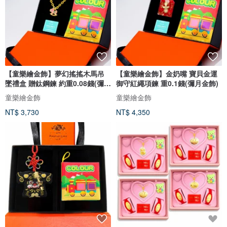
【童樂繪金飾】夢幻搖搖木馬吊
【童樂繪金飾】金奶嘴 寶貝金運
墜禮盒 贈鈦鋼鍊 約重0.08錢(彌
御守紅繩項鍊 重0.1錢(彌月金飾)
月)
童樂繪金飾
童樂繪金飾
NT$ 3,730
NT$ 4,350