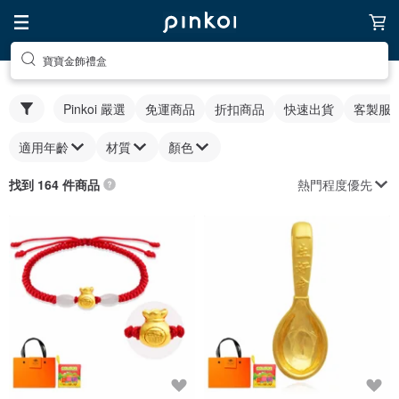
寶寶金飾禮盒
Pinkoi 嚴選
免運商品
折扣商品
快速出貨
客製服
適用年齡
材質
顏色
熱門程度優先
找到 164 件商品