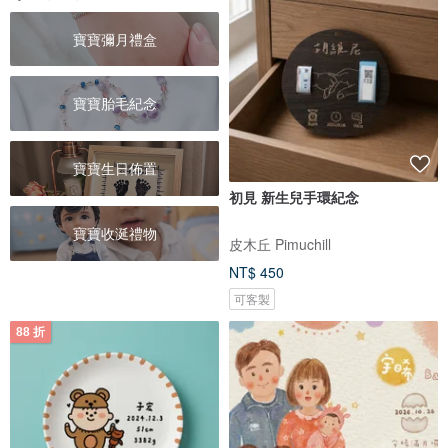
寶寶彌月禮盒
寶寶胎毛紀念
寶寶生日佈置
初見 新生兒手環紀念
寶寶收涎禮物
皮木丘 Pimuchill
NT$ 450
可客製
88 折