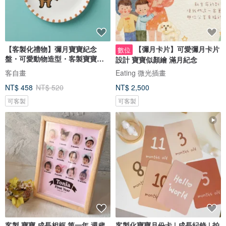
【客製化禮物】彌月寶寶紀念
【彌月卡片】可愛彌月卡片
數位
盤・可愛動物造型・客製寶寶資
設計 寶寶似顏繪 滿月紀念
訊
客自畫
Eating 微光插畫
NT$ 458
NT$ 520
NT$ 2,500
可客製
可客製
客製 寶寶 成長相框 第一年 週歲
客製化寶寶月份卡 | 成長紀錄 | 拍