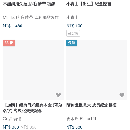
不鏽鋼潘朵拉 胎毛 臍帶 項鍊
小青山【出生】紀念證書
Mimi’s 胎毛 臍帶 母乳飾品製作
小青山
NT$ 1,480
NT$ 100
可客製
88 折
免運
【加購】經典日式經典木盒 (可刻
陪你慢慢長大 成長紀念相框
名字) 客製化寶寶紀念
Ooyii 吾憶
皮木丘 Pimuchill
NT$ 308
NT$ 350
NT$ 580