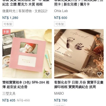
紀念 立體 壓克力 木質 相框
照卡 | 新生兒禮 | 彌月卡
微薰時光 | 客製禮物 ‧ 文創設計
Ohla Lab
NT$ 1,280
NT$ 600
可客製
可客製
9 折
雙框寶寶相本 (3色) SPA-284 相
客製化名字 日期 月份 寶寶手足畫
簿 超音波 紀念冊
腳印相框 寶寶周歲紀念 抓周
三瑩文具
MABO
NT$ 405
NT$ 450
NT$ 790