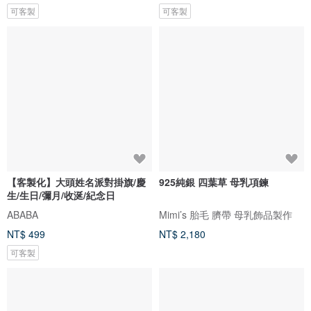
可客製
可客製
【客製化】大頭姓名派對掛旗/慶
925純銀 四葉草 母乳項鍊
生/生日/彌月/收涎/紀念日
ABABA
Mimi’s 胎毛 臍帶 母乳飾品製作
NT$ 499
NT$ 2,180
可客製