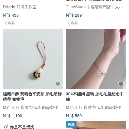
TimeStudio｜客製專門店｜人生大事事務所
Drizzle 好滴工作室
NT$ 430
NT$ 299
可客製
可客製
編織吊飾 黃粉色平安扣 胎毛吊飾
304不鏽鋼 星軌 胎毛毛髮紀念手
臍帶 寵物毛
鍊
Mimi’s 胎毛 臍帶 母乳飾品製作
Mimi’s 胎毛 臍帶 母乳飾品製作
NT$ 1,190
NT$ 580
免運
你是不是想找