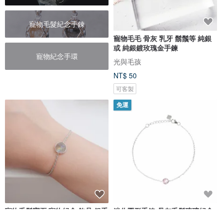
寵物毛髮紀念手鍊
寵物毛毛 骨灰 乳牙 鬍鬚等 純銀
或 純銀鍍玫瑰金手鍊
寵物紀念手環
光與毛孩
NT$ 50
可客製
免運
寵物毛髮寶石 寵物紀念 飾品 銀手
迷你圓形手鍊-骨灰毛髮琉璃紀念
繩 手鏈 - an ordinary project