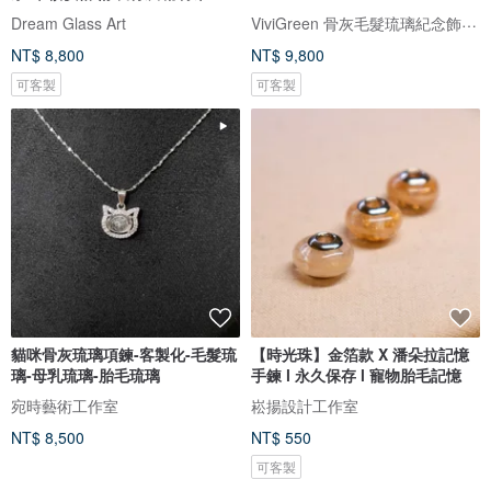
ViviGreen 骨灰毛髮琉璃紀念飾品/骨灰寵物骨灰罐
Dream Glass Art
NT$ 8,800
NT$ 9,800
可客製
可客製
貓咪骨灰琉璃項鍊-客製化-毛髮琉
【時光珠】金箔款 X 潘朵拉記憶
璃-母乳琉璃-胎毛琉璃
手鍊 l 永久保存 l 寵物胎毛記憶
宛時藝術工作室
崧揚設計工作室
NT$ 8,500
NT$ 550
可客製