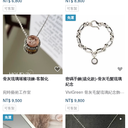
NT$ 6,800
NT$ 8,800
可客製
可客製
免運
骨灰琉璃璀璨項鍊-客製化
密碼手鍊(硫化款)-骨灰毛髮琉璃
紀念
ViviGreen 骨灰毛髮琉璃紀念飾品/骨灰寵物骨灰罐
宛時藝術工作室
NT$ 9,500
NT$ 9,800
可客製
可客製
免運