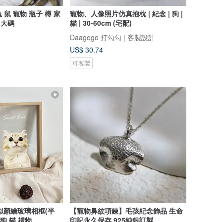
兔 鼠 寵物 瓶子 樽 家
寵物、人像照片仿真抱枕 | 紀念 | 狗 |
 大碼
貓 | 30-60cm (宅配)
Daagogo 打勾勾 | 客製設計
US$ 30.74
可客製
似顏繪玻璃相框(半
【寵物鼻紋項鍊】毛孩紀念飾品 生命
 狗 貓 禮物
印記永久保存 925純銀訂製