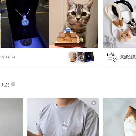
意起創意
5.0
(34)
” 商品