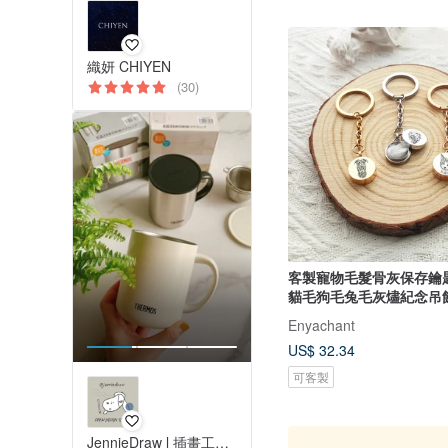
織妍 CHIYEN
(30)
客製寵物毛髮骨灰保存鑰
貓毛狗毛兔毛灰燼紀念吊
Enyachant
US$ 32.34
可客製
JennieDraw l 插畫工作室