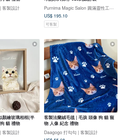
Purnima Magic Salon 圓滿靈性工作坊
 | 客製設計
US$ 195.10
可客製
似顏繪玻璃相框(半
客製法蘭絨毛毯 | 毛孩 頭像 狗 貓 寵
 狗 貓 禮物
物 人像 紀念 禮物
 | 客製設計
Daagogo 打勾勾 | 客製設計