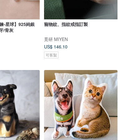
鍊-星球】925純銀
寵物紋、指紋戒指訂製
牙/骨灰
覓研 MIYEN
US$ 146.10
可客製