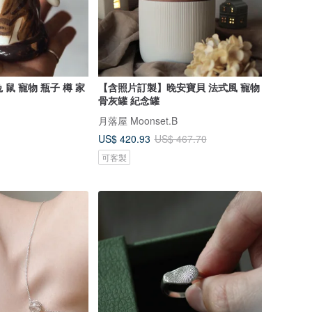
兔 鼠 寵物 瓶子 樽 家
【含照片訂製】晚安寶貝 法式風 寵物
骨灰罐 紀念罐
月落屋 Moonset.B
US$ 420.93
US$ 467.70
可客製