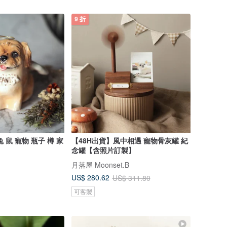
9 折
兔 鼠 寵物 瓶子 樽 家
【48H出貨】風中相遇 寵物骨灰罐 紀
念罐【含照片訂製】
月落屋 Moonset.B
US$ 280.62
US$ 311.80
可客製