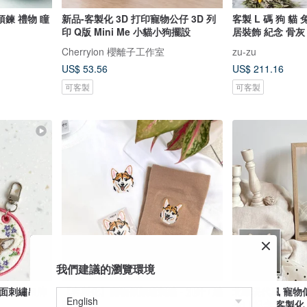
鍊 禮物 瞳
新品-客製化 3D 打印寵物公仔 3D 列
客製 L 碼 狗 貓 
印 Q版 Mini Me 小貓小狗擺設
居裝飾 紀念 骨灰
Cherryion 櫻離子工作室
zu-zu
US$ 53.56
US$ 211.16
可客製
可客製
我們建議的瀏覽環境
雙面刺繡吊牌
【客製化】寵物似顏繪刺繡 - 別針 / 繡
北歐現代風 寵物
貼 / 襪子
身) | 紀念 客製化