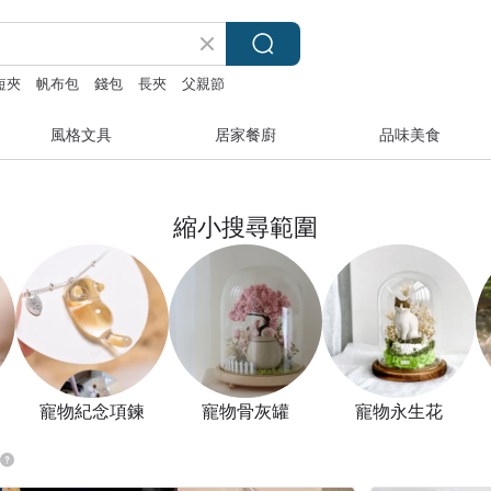
短夾
帆布包
錢包
長夾
父親節
風格文具
居家餐廚
品味美食
縮小搜尋範圍
寵物紀念項鍊
寵物骨灰罐
寵物永生花