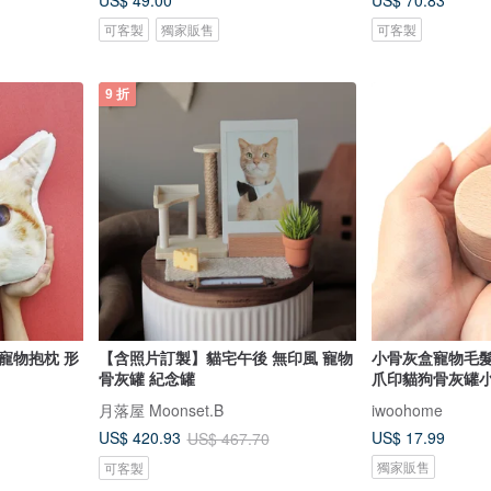
US$ 49.00
US$ 70.83
可客製
獨家販售
可客製
9 折
寵物抱枕 形
【含照片訂製】貓宅午後 無印風 寵物
小骨灰盒寵物毛
骨灰罐 紀念罐
爪印貓狗骨灰罐
月落屋 Moonset.B
iwoohome
US$ 17.99
US$ 420.93
US$ 467.70
獨家販售
可客製