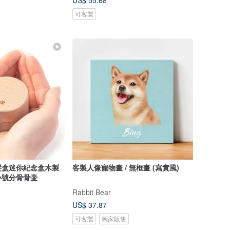
US$ 55.68
可客製
髮盒迷你紀念盒木製
客製人像寵物畫 / 無框畫 (寫實風)
小號分骨骨壷
Rabbit Bear
US$ 37.87
可客製
獨家販售