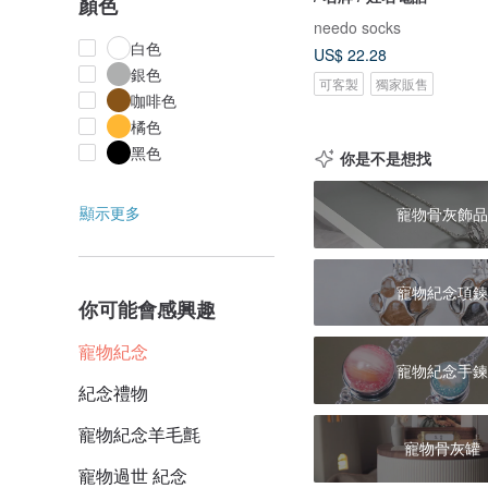
顏色
needo socks
白色
US$ 22.28
銀色
可客製
獨家販售
咖啡色
橘色
黑色
你是不是想找
顯示更多
寵物骨灰飾品
寵物紀念項鍊
你可能會感興趣
寵物紀念
寵物紀念手鍊
紀念禮物
寵物紀念羊毛氈
寵物骨灰罐
寵物過世 紀念