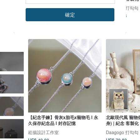
needo socks
Daagogo 打勾勾
確定
US$ 7.13
US$ 70.83
可客製
獨家販售
可客製
【紀念手鍊】骨灰x胎毛x寵物毛 l 永
北歐現代風 寵物
久保存紀念品 l 封存記憶
身) | 紀念 客製化
崧揚設計工作室
Daagogo 打勾勾