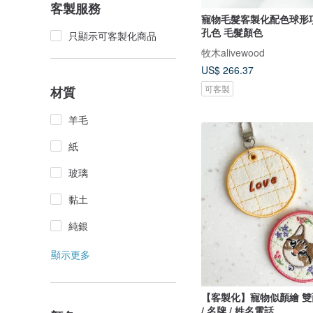
客製服務
寵物毛髮客製化配色球形項
孔色 毛髮顏色
只顯示可客製化商品
牧木alivewood
US$ 266.37
可客製
材質
羊毛
紙
玻璃
黏土
純銀
顯示更多
【客製化】寵物似顏繪 
/ 名牌 / 姓名電話