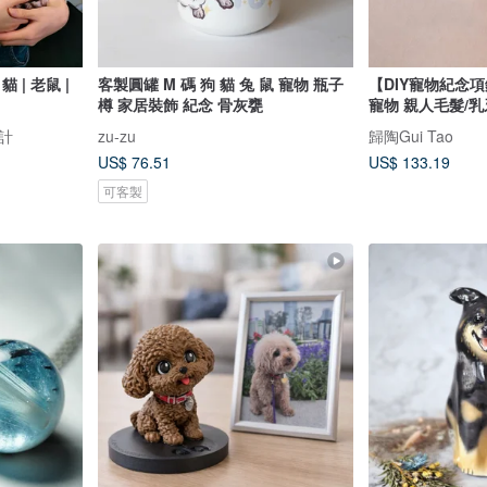
貓 | 老鼠 |
客製圓罐 M 碼 狗 貓 兔 鼠 寵物 瓶子
【DIY寵物紀念項
樽 家居裝飾 紀念 骨灰甕
寵物 親人毛髮/乳
設計
zu-zu
歸陶Gui Tao
US$ 76.51
US$ 133.19
可客製