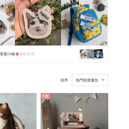
2
+
客製小物
5.0
(117)
排序
熱門程度優先
9 折