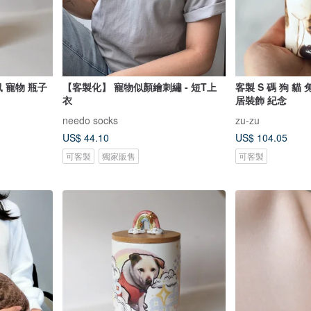
鼠 寵物 瓶子
【客製化】 寵物似顏繪刺繡 - 短T上
客製 S 碼 狗 貓 
衣
居裝飾 紀念
needo socks
zu-zu
US$ 44.10
US$ 104.05
可客製
獨家販售
可客製