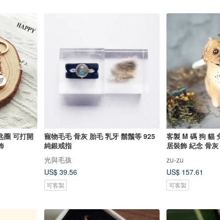
匙圈 可打開
寵物毛毛 骨灰 胎毛 乳牙 鬍鬚等 925
客製 M 碼 狗 貓 
飾
純銀戒指
居裝飾 紀念 骨灰
光與毛孩
zu-zu
US$ 39.56
US$ 157.61
可客製
可客製