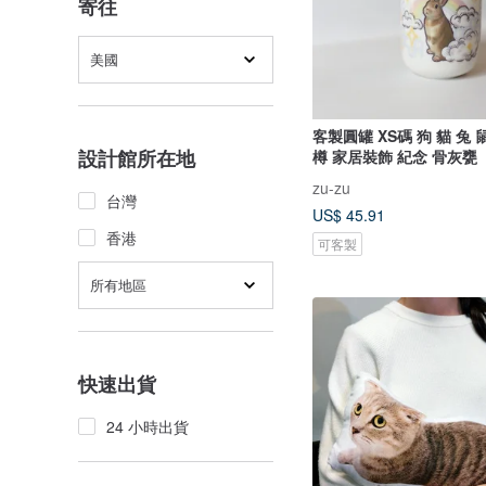
寄往
美國
客製圓罐 XS碼 狗 貓 兔 
設計館所在地
樽 家居裝飾 紀念 骨灰甕
zu-zu
台灣
US$ 45.91
香港
可客製
所有地區
快速出貨
24 小時出貨