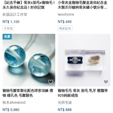
【紀念手鍊】骨灰x胎毛x寵物毛 l
小骨灰盒寵物毛髮盒迷你紀念盒
永久保存紀念品 l 封存記憶
木製爪印貓狗骨灰罐小號分骨骨
壷
崧揚設計工作室
iwoohome
NT$ 1,100
NT$ 495
可客製
獨家販售
免運
寵物毛髮客製化配色球形項鍊 禮
寵物毛毛 骨灰 胎毛 乳牙 鬍鬚等
物 瞳孔色 毛髮顏色
925純銀戒指
牧木alivewood
光與毛孩
NT$ 5,980
NT$ 888