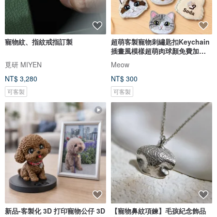
寵物紋、指紋戒指訂製
超萌客製寵物刺繡匙扣Keychain
插畫風模樣超萌肉球顏免費加名
字
覓研 MIYEN
Meow
NT$ 3,280
NT$ 300
可客製
可客製
新品-客製化 3D 打印寵物公仔 3D
【寵物鼻紋項鍊】毛孩紀念飾品