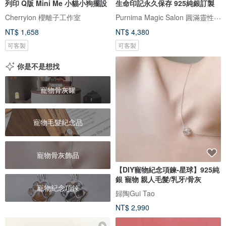
列印 Q版 Mini Me 小貓小狗擺設
生命印記永久保存 925純銀訂製
Purnima Magic Salon 圓滿靈性工作坊
Cherryion 櫻離子工作室
NT$ 1,658
NT$ 4,380
可客製
可客製
你是不是想找
寵物骨灰罐
寵物毛髮紀念品
寵物骨灰飾品
【DIY寵物紀念項鍊-星球】925純
銀 寵物 親人毛髮/乳牙/骨灰
寵物紀念項鍊
歸陶Gui Tao
NT$ 2,990