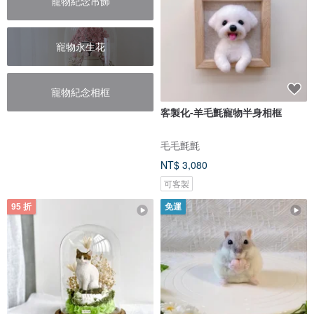
寵物紀念吊飾
寵物永生花
寵物紀念相框
客製化-羊毛氈寵物半身相框
毛毛氈氈
NT$ 3,080
可客製
95 折
免運