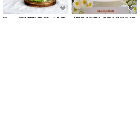
Manyu 寵物訂製 階梯款 永生花
【客製羊毛氈】擬真倉鼠展示 (三
玻璃罩 寵物紀念永生花 訂製禮物
線鼠)
嫚魚造物
Momofish Studio 小魚毛工作室
NT$ 3,040
NT$ 3,200
NT$ 6,157
可客製
可客製
免運
免運
客制寵物毛髮骨灰可調節手鏈 毛
【客製化貓咪】貓咪禮物琉璃質
孩紀念 照片客製 貓狗兔倉鼠肖像
感手作貓咪鑰匙扣