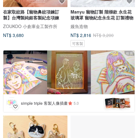
在家取紋路【寵物鼻紋項鍊訂
Manyu 寵物訂製 階梯款 永生花
製】台灣製純銀客製紀念項鍊
玻璃罩 寵物紀念永生花 訂製禮物
ZOUKOO 小倉庫金工製作所
嫚魚造物
NT$ 3,680
NT$ 2,816
NT$ 3,200
可客製
推廣
4
+
simple triple 客製人像插畫
5.0