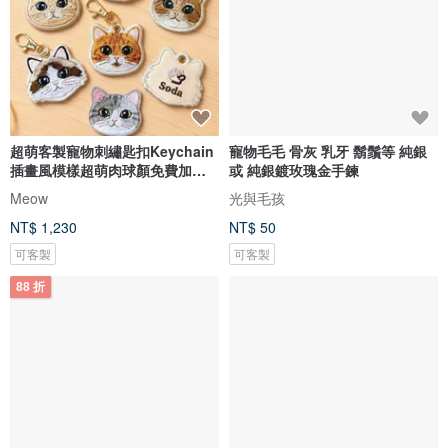
超萌客製寵物刺繡匙扣Keychain
寵物毛毛 骨灰 乳牙 鬍鬚等 純銀
插畫風模樣超萌肉球顏免費加名
或 純銀鍍玫瑰金手鍊
字
Meow
光與毛孩
NT$ 1,230
NT$ 50
可客製
可客製
88 折