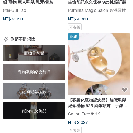
銀 寵物 親人毛髮/乳牙/骨灰
生命印記永久保存 925純銀訂製
Purnima Magic Salon 圓滿靈性工作坊
歸陶Gui Tao
NT$ 2,990
NT$ 4,380
可客製
免運
你是不是想找
寵物骨灰罐
寵物毛髮紀念飾品
寵物紀念項鍊
【客製化寵物記念品】貓咪毛髮
紀念禮物 925 純銀項鍊、手鍊飾
寵物骨灰飾品
品
Cotton Tree🌳HK
NT$ 2,027
可客製