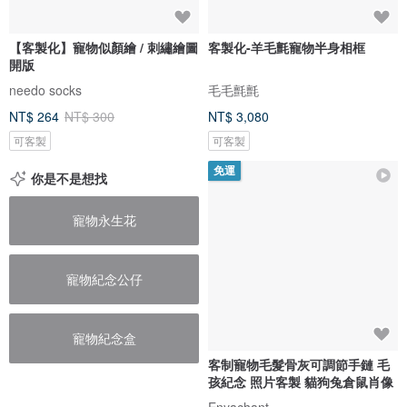
【客製化】寵物似顏繪 / 刺繡繪圖
客製化-羊毛氈寵物半身相框
開版
needo socks
毛毛氈氈
NT$ 264
NT$ 300
NT$ 3,080
可客製
可客製
免運
你是不是想找
寵物永生花
寵物紀念公仔
寵物紀念盒
客制寵物毛髮骨灰可調節手鏈 毛
孩紀念 照片客製 貓狗兔倉鼠肖像
Enyachant