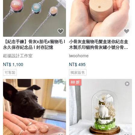
【紀念手鍊】骨灰x胎毛x寵物毛 l
小骨灰盒寵物毛髮盒迷你紀念盒
永久保存紀念品 l 封存記憶
木製爪印貓狗骨灰罐小號分骨骨
壷
崧揚設計工作室
iwoohome
NT$ 1,100
NT$ 495
可客製
獨家販售
88 折