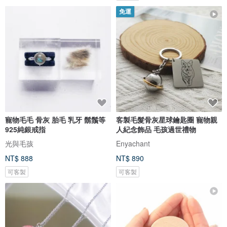
免運
寵物毛毛 骨灰 胎毛 乳牙 鬍鬚等
客製毛髮骨灰星球鑰匙圈 寵物親
925純銀戒指
人紀念飾品 毛孩過世禮物
光與毛孩
Enyachant
NT$ 888
NT$ 890
可客製
可客製