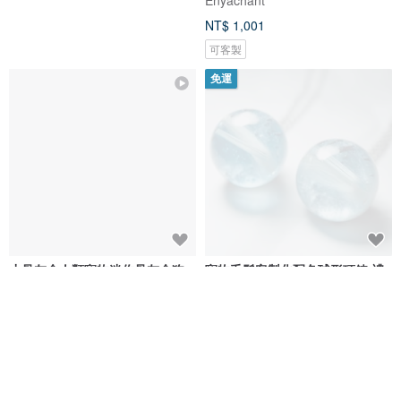
NT$ 1,001
可客製
免運
小骨灰盒人類寵物迷你骨灰盒狗
寵物毛髮客製化配色球形項鍊 禮
紀念品貓骨壷小號毛孩子鋁制實
物 瞳孔色 毛髮顏色
木盒
iwoohome
牧木alivewood
NT$ 1,274
NT$ 5,980
可客製