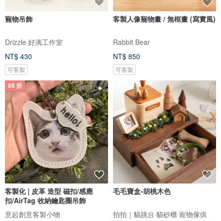
寵物吊飾
客製人像寵物畫 / 無框畫 (寫實風)
Drizzle 好滴工作室
Rabbit Bear
NT$ 430
NT$ 850
可客製
可客製
88 折
客製化 | 皮革 造型 磁扣/感應
毛毛寶盒-胡桃木色
扣/AirTag 收納鑰匙圈吊飾
意起創意客製小物
拍拍｜貓跳台·貓砂櫃·寵物傢俱