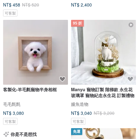
NT$ 458
NT$ 520
NT$ 2,400
可客製
95 折
客製化-羊毛氈寵物半身相框
Manyu 寵物訂製 階梯款 永生花
玻璃罩 寵物紀念永生花 訂製禮物
毛毛氈氈
嫚魚造物
NT$ 3,080
NT$ 3,040
NT$ 3,200
可客製
可客製
免運
你是不是想找