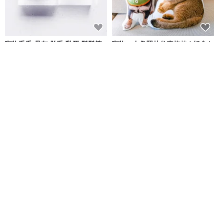
寵物毛毛 骨灰 胎毛 乳牙 鬍鬚等
寵物、人像照片仿真抱枕 | 紀念 |
925純銀戒指
狗 | 貓 | 30-60cm (宅配)
光與毛孩
Daagogo 打勾勾 | 客製設計
NT$ 888
NT$ 690
可客製
5 人正準備購買
免運
【可愛風-人&動物】 似顏繪 (7吋
客制寵物毛髮骨灰可調節手鏈 毛