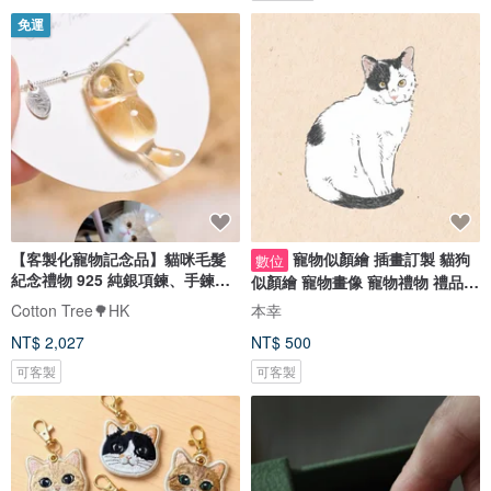
免運
【客製化寵物記念品】貓咪毛髮
寵物似顏繪 插畫訂製 貓狗
數位
紀念禮物 925 純銀項鍊、手鍊飾
似顏繪 寵物畫像 寵物禮物 禮品
品
紀念品
Cotton Tree🌳HK
本幸
NT$ 2,027
NT$ 500
可客製
可客製