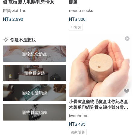
銀 寵物 親人毛髮/乳牙/骨灰
開版
歸陶Gui Tao
needo socks
NT$ 2,990
NT$ 300
可客製
你是不是想找
寵物紀念飾品
寵物骨灰罐
寵物毛髮項鍊
小骨灰盒寵物毛髮盒迷你紀念盒
木製爪印貓狗骨灰罐小號分骨骨
寵物骨灰項鍊
壷
iwoohome
NT$ 495
獨家販售