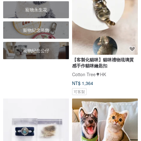
寵物永生花
寵物紀念吊飾
寵物紀念公仔
【客製化貓咪】貓咪禮物琉璃質
感手作貓咪鑰匙扣
Cotton Tree🌳HK
NT$ 1,364
可客製