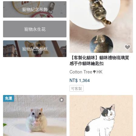
寵物紀念吊飾
寵物永生花
寵物紀念相框
【客製化貓咪】貓咪禮物琉璃質
感手作貓咪鑰匙扣
Cotton Tree🌳HK
NT$ 1,364
可客製
免運