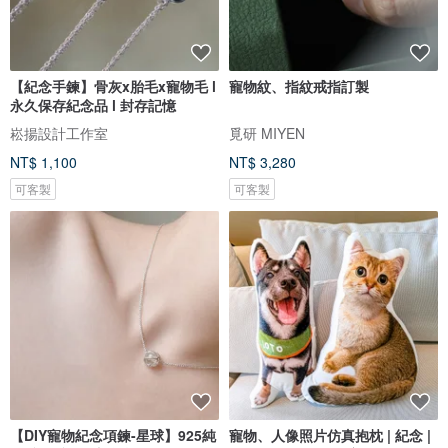
【紀念手鍊】骨灰x胎毛x寵物毛 l
寵物紋、指紋戒指訂製
永久保存紀念品 l 封存記憶
崧揚設計工作室
覓研 MIYEN
NT$ 1,100
NT$ 3,280
可客製
可客製
【DIY寵物紀念項鍊-星球】925純
寵物、人像照片仿真抱枕 | 紀念 |