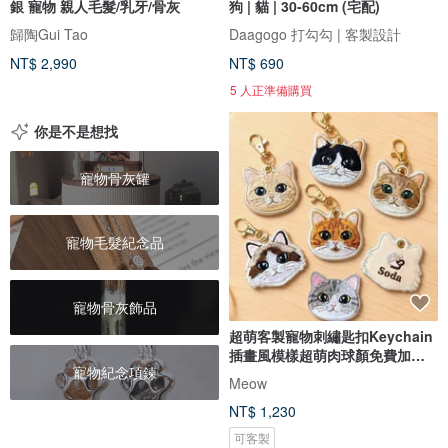
銀 寵物 親人毛髮/乳牙/骨灰
狗 | 貓 | 30-60cm (宅配)
歸陶Gui Tao
Daagogo 打勾勾 | 客製設計
NT$ 2,990
NT$ 690
5 人正準備購買
你是不是想找
寵物骨灰罐
寵物毛髮紀念品
寵物骨灰飾品
超萌客製寵物刺繡匙扣Keychain
插畫風模樣超萌肉球顏免費加名
寵物紀念項鍊
字
Meow
NT$ 1,230
可客製