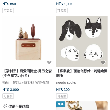
NT$ 850
NT$ 1,001
可客製
可客製
【福利品】寵愛回憶盒-尾巴之森
【客製化】寵物似顏繪 / 刺繡繪圖
(不含壓克力照片)
開版
拍拍｜貓跳台·貓砂櫃·寵物傢俱
needo socks
NT$ 3,000
NT$ 300
可客製
可客製
免運
你是不是想找