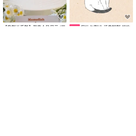
【客製羊毛氈】擬真倉鼠展示 (三
寵物似顏繪 插畫訂製 貓狗
數位
線鼠)
似顏繪 寵物畫像 寵物禮物 禮品
紀念品
Momofish Studio 小魚毛工作室
本幸
NT$ 6,157
NT$ 500
可客製
可客製
毛髮琉璃墜子(15mm)(客製化/寵
【客製化】寵物骨灰罐 | 寵物照