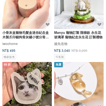
小骨灰盒寵物毛髮盒迷你紀念盒
Manyu 寵物訂製 階梯款 永生花
木製爪印貓狗骨灰罐小號分骨骨
玻璃罩 寵物紀念永生花 訂製禮物
壷
iwoohome
嫚魚造物
NT$ 495
NT$ 3,040
NT$ 3,200
獨家販售
可客製
88 折
免運