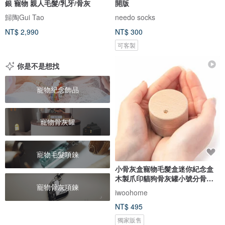
銀 寵物 親人毛髮/乳牙/骨灰
開版
歸陶Gui Tao
needo socks
NT$ 2,990
NT$ 300
可客製
你是不是想找
寵物紀念飾品
寵物骨灰罐
寵物毛髮項鍊
小骨灰盒寵物毛髮盒迷你紀念盒
木製爪印貓狗骨灰罐小號分骨骨
寵物骨灰項鍊
壷
iwoohome
NT$ 495
獨家販售