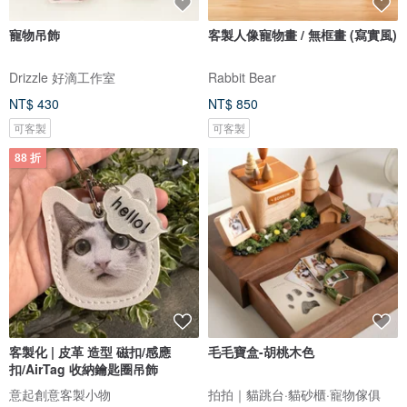
寵物吊飾
客製人像寵物畫 / 無框畫 (寫實風)
Drizzle 好滴工作室
Rabbit Bear
NT$ 430
NT$ 850
可客製
可客製
88 折
客製化 | 皮革 造型 磁扣/感應
毛毛寶盒-胡桃木色
扣/AirTag 收納鑰匙圈吊飾
意起創意客製小物
拍拍｜貓跳台·貓砂櫃·寵物傢俱