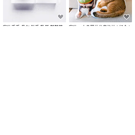
寵物毛毛 骨灰 胎毛 乳牙 鬍鬚等
寵物、人像照片仿真抱枕 | 紀念 |
925純銀戒指
狗 | 貓 | 30-60cm (宅配)
光與毛孩
Daagogo 打勾勾 | 客製設計
NT$ 888
NT$ 690
可客製
5 人正準備購買
免運
【可愛風-人&動物】 似顏繪 (7吋
客制寵物毛髮骨灰可調節手鏈 毛