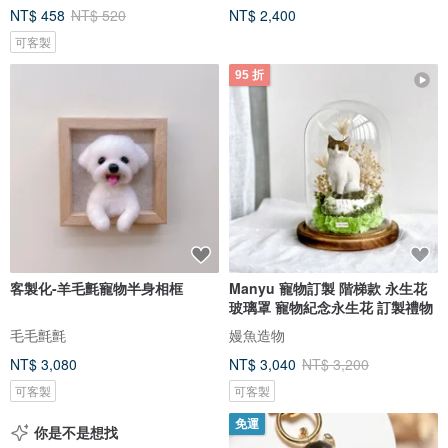
NT$ 458
NT$ 520
NT$ 2,400
可客製
95 折
客製化-羊毛氈寵物半身相框
Manyu 寵物訂製 階梯款 永生花
玻璃罩 寵物紀念永生花 訂製禮物
毛毛氈氈
嫚魚造物
NT$ 3,080
NT$ 3,040
NT$ 3,200
可客製
可客製
免運
你是不是想找