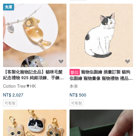
免運
【客製化寵物記念品】貓咪毛髮
寵物似顏繪 插畫訂製 貓狗
數位
紀念禮物 925 純銀項鍊、手鍊飾
似顏繪 寵物畫像 寵物禮物 禮品
品
紀念品
Cotton Tree🌳HK
本幸
NT$ 2,027
NT$ 500
可客製
可客製