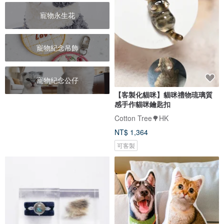
寵物永生花
寵物紀念吊飾
寵物紀念公仔
【客製化貓咪】貓咪禮物琉璃質
感手作貓咪鑰匙扣
Cotton Tree🌳HK
NT$ 1,364
可客製