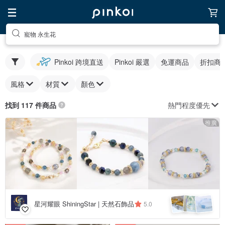
寵物 永生花
Pinkoi 跨境直送
Pinkoi 嚴選
免運商品
折扣商
風格
材質
顏色
熱門程度優先
找到 117 件商品
推廣
星河耀眼 ShiningStar | 天然石飾品
5.0