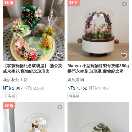
88 折
88 折
【客製寵物紀念玻璃盅】-蒲公英
Manyu 小型寵物訂製骨灰罐350g
或永生花/寵物紀念玻璃盅
拱門永生花 玻璃罩 寵物紀念座
花訴花藝工坊
嫚魚造物
NT$ 2,007
NT$ 2,280
NT$ 4,752
NT$ 5,400
可客製
可客製
88 折