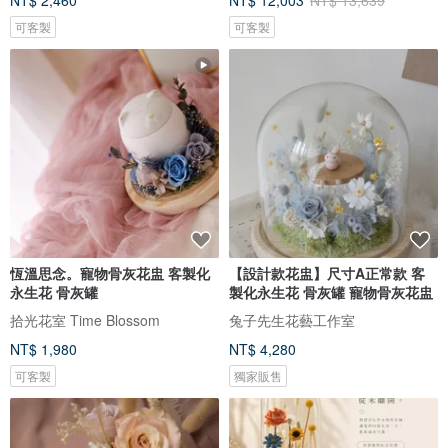
NT$ 2,460
NT$ 12,003
NT$ 13,639
可客製
可客製
恆溫思念。寵物骨灰花盅 客製化
【設計款花盅】尺寸A正常款 客
永生花 骨灰罐
製化永生花 骨灰罐 寵物骨灰花盅
拾光花室 Time Blossom
兔子先生花藝工作室
NT$ 1,980
NT$ 4,280
可客製
獨家販售