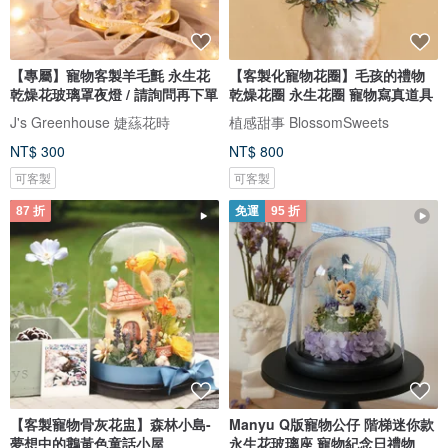
【專屬】寵物客製羊毛氈 永生花
【客製化寵物花圈】毛孩的禮物
乾燥花玻璃罩夜燈 / 請詢問再下單
乾燥花圈 永生花圈 寵物寫真道具
J's Greenhouse 婕蕬花時
植感甜事 BlossomSweets
NT$ 300
NT$ 800
可客製
可客製
87 折
免運
95 折
【客製寵物骨灰花盅】森林小島-
Manyu Q版寵物公仔 階梯迷你款
夢想中的鵝黃色童話小屋
永生花玻璃座 寵物紀念日禮物