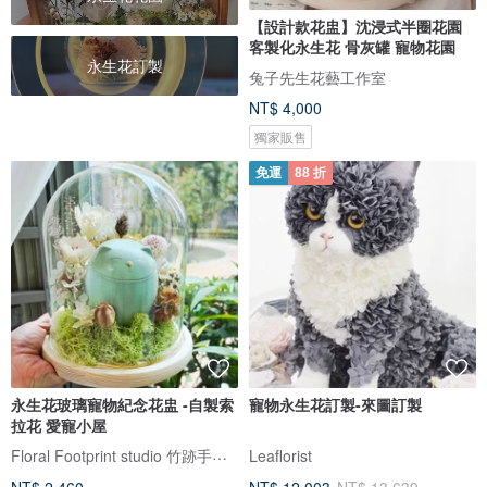
【設計款花盅】沈浸式半圈花園
客製化永生花 骨灰罐 寵物花園
永生花訂製
兔子先生花藝工作室
NT$ 4,000
獨家販售
免運
88 折
永生花玻璃寵物紀念花盅 -自製索
寵物永生花訂製-來圖訂製
拉花 愛寵小屋
Floral Footprint studio 竹跡手創館
Leaflorist