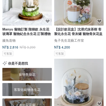
Manyu 寵物訂製 階梯款 永生花
【設計款花盅】沈浸式抹茶樹 客
玻璃罩 寵物紀念永生花 訂製禮物
製化永生花 骨灰罐 寵物骨灰花盅
嫚魚造物
兔子先生花藝工作室
NT$ 2,816
NT$ 3,200
NT$ 4,200
可客製
可客製
你是不是想找
寵物乾燥花
客製化寵物永生花
永生花花園