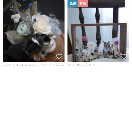
免運
9 折
寵物永生花玻璃盅 | 藍日歲月靜好
永生花紀念相框
隅花相識Amor Flores Design
Justfun studio
NT$ 2,880
NT$ 1,332
NT$ 1,480
可客製
可客製
免運
免運