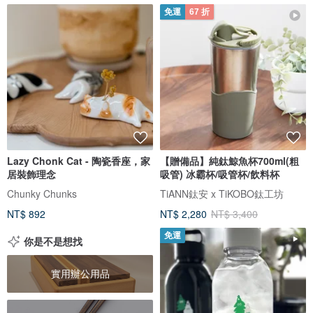
免運
67 折
Lazy Chonk Cat - 陶瓷香座，家
【贈備品】純鈦鯨魚杯700ml(粗
居裝飾理念
吸管) 冰霸杯/吸管杯/飲料杯
Chunky Chunks
TiANN鈦安 x TiKOBO鈦工坊
NT$ 892
NT$ 2,280
NT$ 3,400
免運
你是不是想找
實用辦公用品