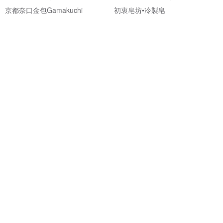
京都奈口金包Gamakuchi
初衷皂坊•冷製皂
NT$ 1,080
NT$ 360
綠色友善
免運
95 折
Oooh 護手噴乾洗手愛心禮盒
【熱門】大樹置物盆禮物 禮品
喔喔 oooh
木匠兄妹木工房
NT$ 699
NT$ 646
NT$ 680