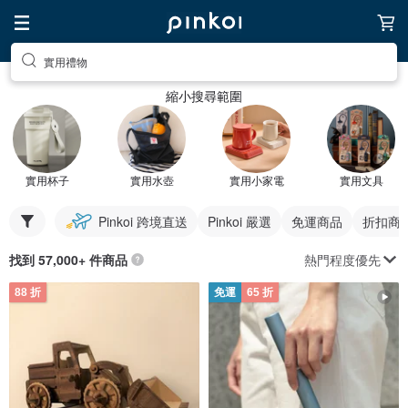
實用禮物
縮小搜尋範圍
實用杯子
實用水壺
實用小家電
實用文具
Pinkoi 跨境直送
Pinkoi 嚴選
免運商品
折扣商
熱門程度優先
找到 57,000+ 件商品
88 折
免運
65 折