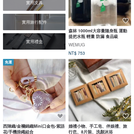
實用文具
實用旅行配件
森林 1000ml大容量隨身瓶 運動
提把水瓶 輕量 防漏 食品級
實用禮盒
WEMUG
NT$ 753
免運
西陣織/金襴錦織Mini口金包-紫語
婚禮小物、手工皂、伴娘禮、旅
花/手機掛繩組合
行皀、8片裝、洗顏沐浴