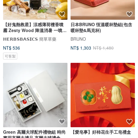
【好鬼熱救星】涼感薄荷檀香噴
日本BRUNO 恆溫暖杯墊組(包含
霧 Zesty Wood 降溫消暑 一噴即
暖杯墊&馬克杯)
爽
𝗛𝗘𝗥𝗕𝗦𝗕𝗔𝗦𝗜𝗖𝗦 簡單草藥
BRUNO
NT$ 536
NT$ 1,303
NT$ 1,480
可客製
Green 高爾夫球配件禮物組 時尚
【愛皂事】好柿花生手工皂禮盒
實用高爾夫禮品 高爾夫球禮盒