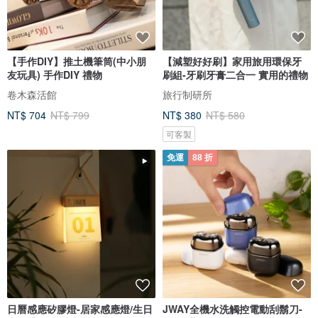
【手作DIY】推土機筆筒(中小朋
【減塑好好刷】家用旅用環保牙
友玩具) 手作DIY 禮物
刷組-牙刷牙膏二合一 實用的禮物
卷木森活館
旅行制研所
NT$ 704
NT$ 799
NT$ 380
NT$ 580
可客製
免運
88 折
日曆感應矽膠燈-居家感應燈/生日
JWAY全機水洗觸控電動刮鬍刀-