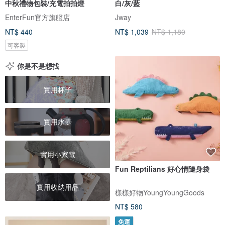
中秋禮物包裝/充電拍拍燈
白/灰/藍
EnterFun官方旗艦店
Jway
NT$ 440
NT$ 1,039
NT$ 1,180
可客製
你是不是想找
實用杯子
實用水壺
實用小家電
Fun Reptilians 好心情隨身袋
實用收納用品
樣樣好物YoungYoungGoods
NT$ 580
免運