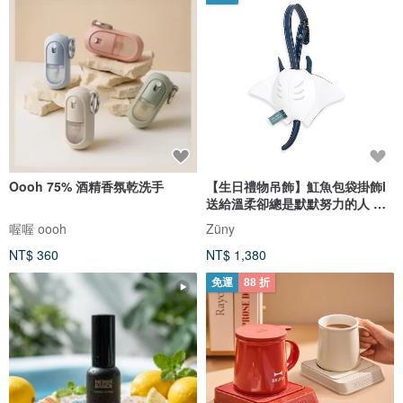
Oooh 75% 酒精香氛乾洗手
【生日禮物吊飾】魟魚包袋掛飾l
送給溫柔卻總是默默努力的人 新
品
喔喔 oooh
Züny
NT$ 360
NT$ 1,380
免運
88 折