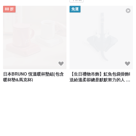
88 折
免運
日本BRUNO 恆溫暖杯墊組(包含
【生日禮物吊飾】魟魚包袋掛飾l
暖杯墊&馬克杯)
送給溫柔卻總是默默努力的人 新
品
BRUNO
Züny
NT$ 1,303
NT$ 1,480
NT$ 1,380
95 折