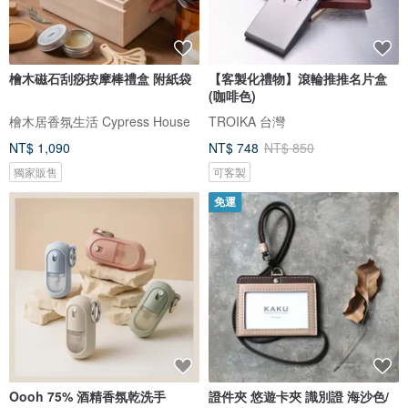
檜木磁石刮痧按摩棒禮盒 附紙袋
【客製化禮物】滾輪推推名片盒
(咖啡色)
檜木居香氛生活 Cypress House
TROIKA 台灣
NT$ 1,090
NT$ 748
NT$ 850
獨家販售
可客製
免運
Oooh 75% 酒精香氛乾洗手
證件夾 悠遊卡夾 識別證 海沙色/