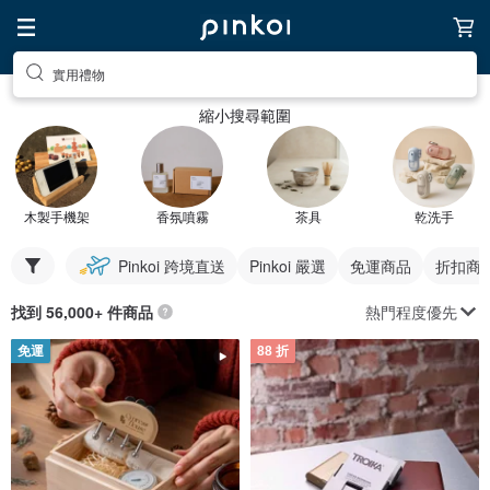
實用禮物
縮小搜尋範圍
木製手機架
香氛噴霧
茶具
乾洗手
Pinkoi 跨境直送
Pinkoi 嚴選
免運商品
折扣商
熱門程度優先
找到 56,000+ 件商品
免運
88 折