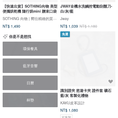
【快速出貨】SOTHING向物 美型
JWAY全機水洗觸控電動刮鬍刀-
便攜烘乾機 隨行烘mini 贈束口袋
白/灰/藍
SOTHING 向物 | 嚮往精緻的質感生活
Jway
NT$ 1,490
NT$ 1,039
NT$ 1,180
免運
你是不是想找
環保餐具
藍牙音響
日曆
識別證夾 悠遊卡夾 證件套 礦石
藍/灰 客製化禮物
杯墊
KAKU皮革設計
NT$ 1,080
可客製