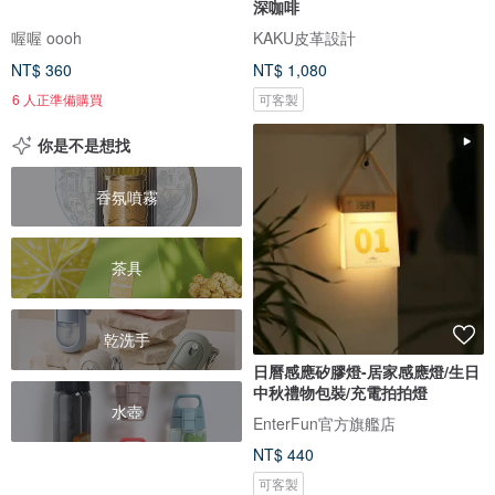
深咖啡
喔喔 oooh
KAKU皮革設計
NT$ 360
NT$ 1,080
6 人正準備購買
可客製
你是不是想找
香氛噴霧
茶具
乾洗手
日曆感應矽膠燈-居家感應燈/生日
中秋禮物包裝/充電拍拍燈
水壺
EnterFun官方旗艦店
NT$ 440
可客製