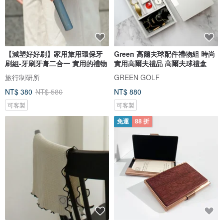
【減塑好好刷】家用旅用環保牙
Green 高爾夫球配件禮物組 時尚
刷組-牙刷牙膏二合一 實用的禮物
實用高爾夫禮品 高爾夫球禮盒
旅行制研所
GREEN GOLF
NT$ 380
NT$ 580
NT$ 880
可客製
可客製
免運
88 折