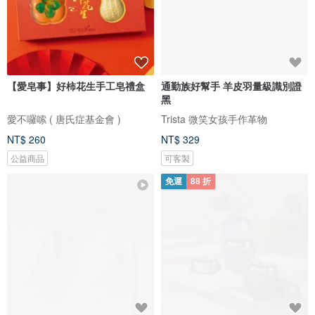
【愛皂事】好柿花生手工皂禮盒
通勤族好幫手 羊皮羽量級識別證
黑
愛不囉嗦 ( 唐氏症基金會 )
Trista 微笑女孩手作革物
NT$ 260
NT$ 329
公益商品
可客製
免運
88 折