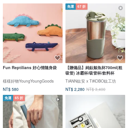
免運
67 折
Fun Reptilians 好心情隨身袋
【贈備品】純鈦鯨魚杯700ml(粗
吸管) 冰霸杯/吸管杯/飲料杯
樣樣好物YoungYoungGoods
TiANN鈦安 x TiKOBO鈦工坊
NT$ 580
NT$ 2,280
NT$ 3,400
免運
65 折