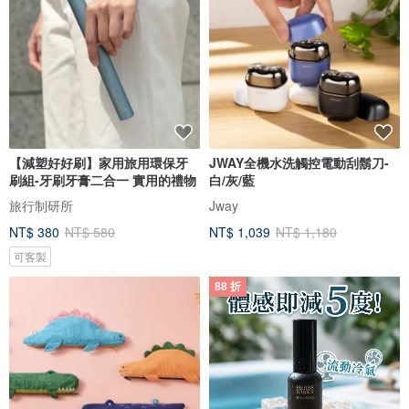
【減塑好好刷】家用旅用環保牙
JWAY全機水洗觸控電動刮鬍刀-
刷組-牙刷牙膏二合一 實用的禮物
白/灰/藍
旅行制研所
Jway
NT$ 380
NT$ 580
NT$ 1,039
NT$ 1,180
可客製
88 折