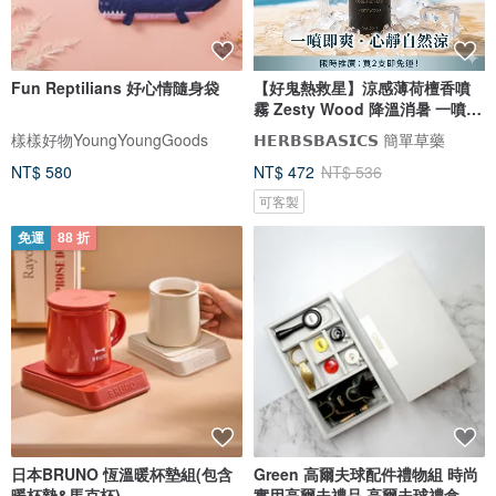
Fun Reptilians 好心情隨身袋
【好鬼熱救星】涼感薄荷檀香噴
霧 Zesty Wood 降溫消暑 一噴即
爽
樣樣好物YoungYoungGoods
𝗛𝗘𝗥𝗕𝗦𝗕𝗔𝗦𝗜𝗖𝗦 簡單草藥
NT$ 580
NT$ 472
NT$ 536
可客製
免運
88 折
日本BRUNO 恆溫暖杯墊組(包含
Green 高爾夫球配件禮物組 時尚
暖杯墊&馬克杯)
實用高爾夫禮品 高爾夫球禮盒