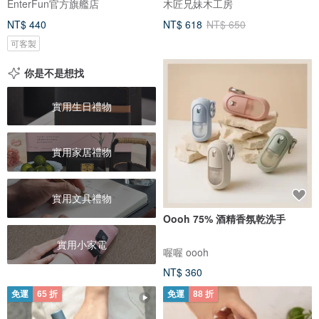
EnterFun官方旗艦店
木匠兄妹木工房
NT$ 440
NT$ 618
NT$ 650
可客製
你是不是想找
實用生日禮物
實用家居禮物
實用文具禮物
Oooh 75% 酒精香氛乾洗手
實用小家電
喔喔 oooh
NT$ 360
免運
65 折
免運
88 折