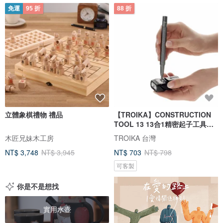
免運
95 折
88 折
立體象棋禮物 禮品
【TROIKA】CONSTRUCTION
TOOL 13 13合1精密起子工具筆 /
Apple裝
木匠兄妹木工房
TROIKA 台灣
NT$ 3,748
NT$ 3,945
NT$ 703
NT$ 798
可客製
你是不是想找
實用水壺