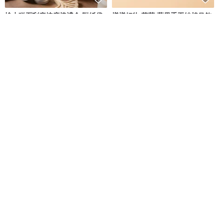
檜木磁石刮痧按摩棒禮盒 附紙袋
樣樣好物 草莓 蘋果手工純棉吊飾
檜木居香氛生活 Cypress House
樣樣好物YoungYoungGoods
NT$ 1,090
NT$ 280
獨家販售
88 折
防水環保餐具收納袋 | 環保餐具、
黃銅不規則形掛鉤-共三款
餐具袋、實用
Timestone 石代語彙
澄物作室 still objects