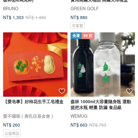
BRUNO
GREEN GOLF
NT$ 1,303
NT$ 1,480
NT$ 880
可客製
免運
88 折
【愛皂事】好柿花生手工皂禮盒
森林 1000ml大容量隨身瓶 運動
提把水瓶 輕量 防漏 食品級
愛不囉嗦 ( 唐氏症基金會 )
WEMUG
NT$ 260
NT$ 663
NT$ 753
公益商品