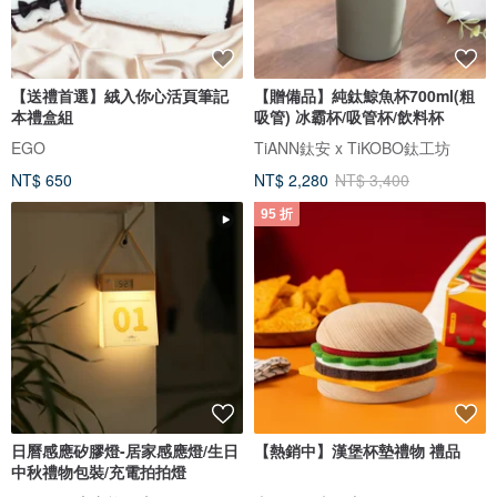
【送禮首選】絨入你心活頁筆記
【贈備品】純鈦鯨魚杯700ml(粗
本禮盒組
吸管) 冰霸杯/吸管杯/飲料杯
EGO
TiANN鈦安 x TiKOBO鈦工坊
NT$ 650
NT$ 2,280
NT$ 3,400
95 折
日曆感應矽膠燈-居家感應燈/生日
【熱銷中】漢堡杯墊禮物 禮品
中秋禮物包裝/充電拍拍燈