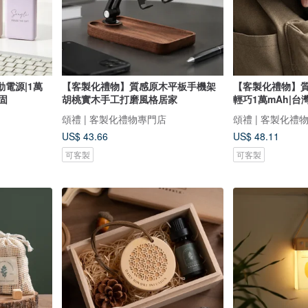
電源|1萬
【客製化禮物】質感原木平板手機架
【客製化禮物】質
固
胡桃實木手工打磨風格居家
輕巧1萬mAh|
頌禮 | 客製化禮物專門店
頌禮 | 客製化禮
US$ 43.66
US$ 48.11
可客製
可客製