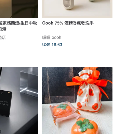
居家感應燈/生日中秋
Oooh 75% 酒精香氛乾洗手
拍燈
旗艦店
喔喔 oooh
US$ 16.63