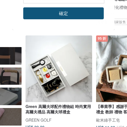
皂芬坊 Soaplovebaby｜祝福造型皂設計館
頌禮 | 客製化禮
確定
US$ 12.83
US$ 48.11
可客製
獨家販售
95 折
Green 高爾夫球配件禮物組 時尚實用
【畢業季】感謝手
高爾夫禮品 高爾夫球禮盒
禮盒 教師 禮物 
GREEN GOLF
歐米綠手工皂