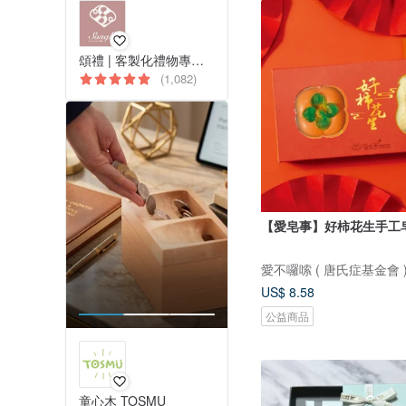
頌禮 | 客製化禮物專門店
(1,082)
【愛皂事】好柿花生手工
愛不囉嗦 ( 唐氏症基金會 
US$ 8.58
公益商品
童心木 TOSMU