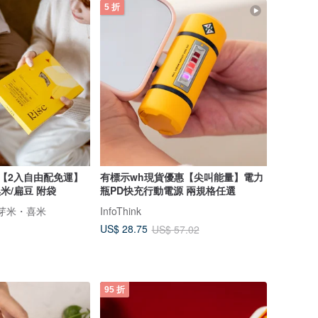
5 折
米【2入自由配免運】
有標示wh現貨優惠【尖叫能量】電力
米/扁豆 附袋
瓶PD快充行動電源 兩規格任選
® 發芽米・喜米
InfoThink
US$ 28.75
US$ 57.02
95 折