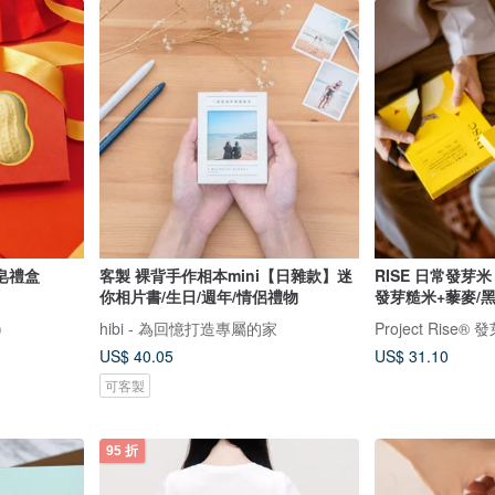
皂禮盒
客製 裸背手作相本mini【日雜款】迷
RISE 日常發芽
你相片書/生日/週年/情侶禮物
發芽糙米+藜麥/黑
)
hibi - 為回憶打造專屬的家
Project Rise
US$ 40.05
US$ 31.10
可客製
95 折