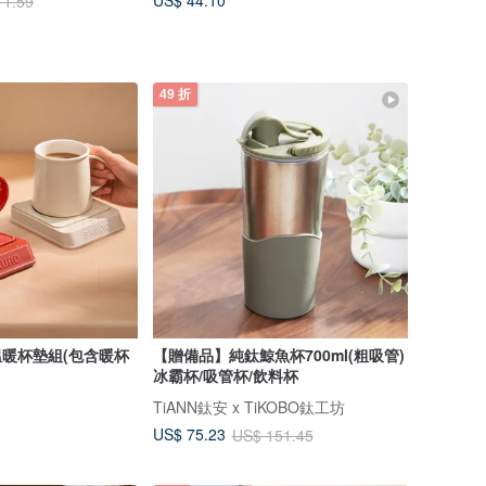
US$ 44.10
11.59
49 折
溫暖杯墊組(包含暖杯
【贈備品】純鈦鯨魚杯700ml(粗吸管)
冰霸杯/吸管杯/飲料杯
TiANN鈦安 x TiKOBO鈦工坊
US$ 75.23
US$ 151.45