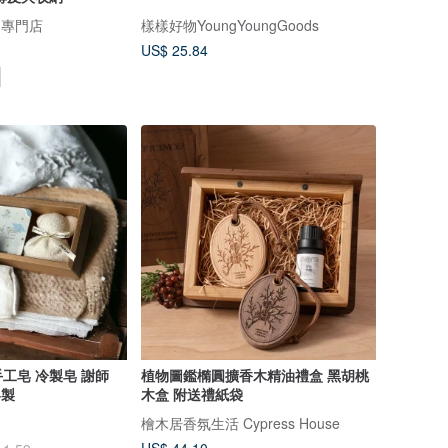
物專門店
樣樣好物YoungYoungGoods
US$ 25.84
工皂 冷製皂 謝師
植物圖鑑橢圓擴香木精油禮盒 黑胡桃
客製
木盒 附送禮紙袋
檜木居香氛生活 Cypress House