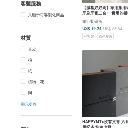
客製服務
【減塑好好刷】家用旅用
牙刷牙膏二合一 實用的禮
只顯示可客製化商品
旅行制研所
US$ 19.24
US$ 25.84
可客製
綠色友善
材質
真皮
棉
紙
植物．花
陶
顯示更多
HAPPYMTx沒有文青 六
筆記本 快速出貨