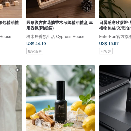
氛包精油禮
圓形復古窗花擴香木吊飾精油禮盒 車
日曆感應矽膠燈-
用香氛(附紙袋)
禮物包裝/充電拍
House
檜木居香氛生活 Cypress House
EnterFun官方
US$ 44.10
US$ 15.97
獨家販售
可客製