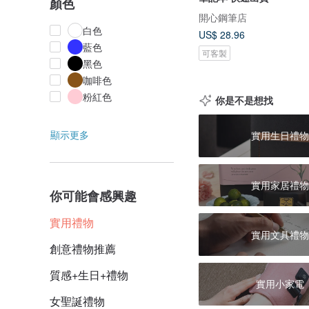
顏色
開心鋼筆店
白色
US$ 28.96
藍色
可客製
黑色
咖啡色
粉紅色
你是不是想找
顯示更多
實用生日禮物
實用家居禮物
你可能會感興趣
實用禮物
實用文具禮物
創意禮物推薦
質感+生日+禮物
實用小家電
女聖誕禮物