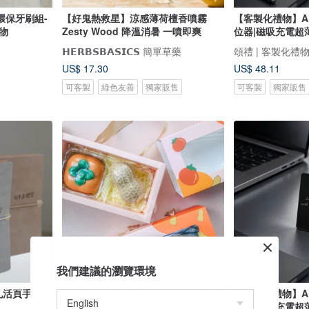
環保牙刷組-
【好鬼熱救星】涼感薄荷檀香噴霧
【客製化禮物】Ai
物
Zesty Wood 降溫消暑 一噴即爽
位器|磁吸充電超
𝗛𝗘𝗥𝗕𝗦𝗕𝗔𝗦𝗜𝗖𝗦 簡單草藥
頌禮 | 客製化禮
US$ 17.30
US$ 48.11
可客製
綠色友善
獨家販售
可客製
獨家販售
我們建議的瀏覽環境
孔活頁手帳/
好柿花生手工皂禮盒|好事祝福|好事發
【客製化禮物】Ai
生|好事花生|企業贈禮
位器|磁吸充電超