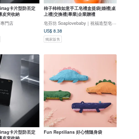
rtag卡片型防丟定
柿子柿柿如意手工皂禮盒提袋|婚禮|桌
薄皮夾收納
上禮|交換禮|畢業|企業贈禮
皂芬坊 Soaplovebaby｜祝福造型皂設計館
物專門店
US$ 8.38
獨家販售
rtag卡片型防丟定
Fun Reptilians 好心情隨身袋
薄皮夾收納