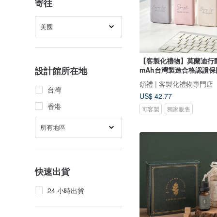
寄往
美國
【客製化禮物】莫蘭迪行動
設計館所在地
mAh台灣製造合格認證保
頌禮 | 客製化禮物專門店
台灣
US$ 42.77
香港
可客製
獨家販售
所有地區
快速出貨
24 小時出貨