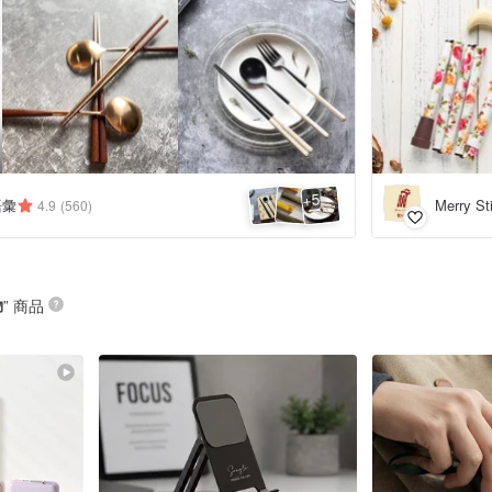
5
+
語彙
Merry S
4.9
(560)
物
” 商品