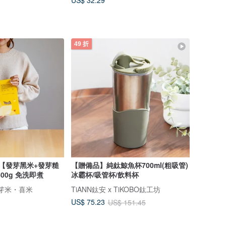
US$ 32.29
49 折
米【發芽黑米+發芽糙
【贈備品】純鈦鯨魚杯700ml(粗吸管)
00g 免洗即煮
冰霸杯/吸管杯/飲料杯
® 發芽米・喜米
TiANN鈦安 x TiKOBO鈦工坊
US$ 75.23
US$ 151.45