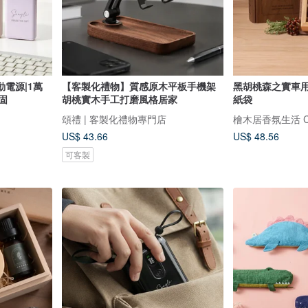
電源|1萬
【客製化禮物】質感原木平板手機架
黑胡桃森之實車用
固
胡桃實木手工打磨風格居家
紙袋
頌禮 | 客製化禮物專門店
檜木居香氛生活 Cyp
US$ 43.66
US$ 48.56
可客製