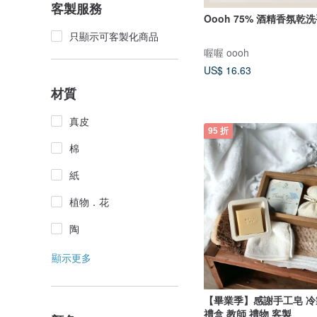
客製服務
Oooh 75% 酒精香氛乾
只顯示可客製化商品
喔喔 oooh
US$ 16.63
材質
真皮
95 折
棉
紙
植物．花
陶
顯示更多
【畢業季】感謝手工皂 冷
禮盒 教師 禮物 客製