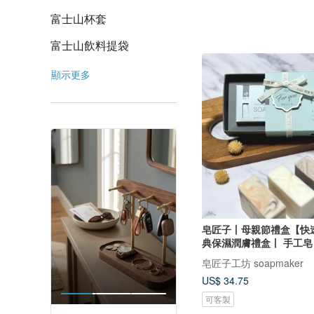
富士山杯套
富士山飲料提袋
顯示更多
皂匠子丨母親節禮盒【快
典保濕潤膚禮盒丨 手工皂
皂匠子工坊 soapmaker
US$ 34.75
可客製