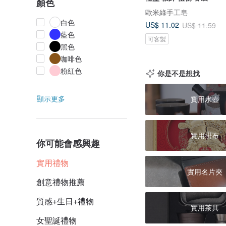
顏色
歐米綠手工皂
白色
US$ 11.02
US$ 11.59
藍色
可客製
黑色
咖啡色
粉紅色
你是不是想找
顯示更多
實用水壺
實用掛布
你可能會感興趣
實用禮物
實用名片夾
創意禮物推薦
質感+生日+禮物
實用茶具
女聖誕禮物