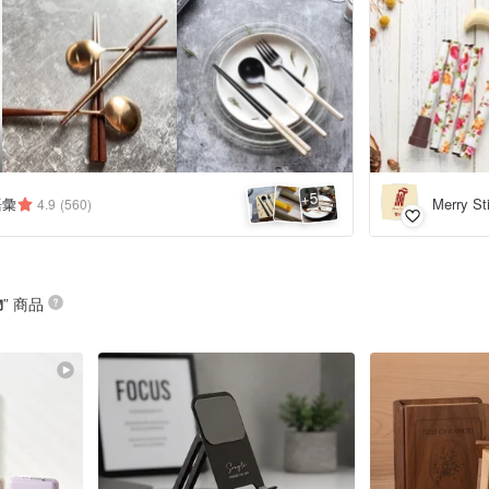
5
+
語彙
Merry S
4.9
(560)
物
” 商品