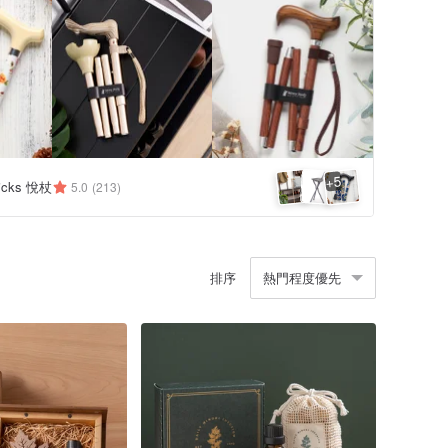
5
+
ticks 悅杖
5.0
(213)
排序
熱門程度優先