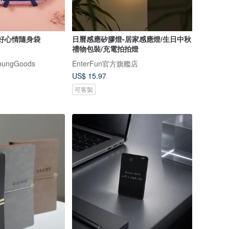
ns 好心情隨身袋
日曆感應矽膠燈-居家感應燈/生日中秋
禮物包裝/充電拍拍燈
ungGoods
EnterFun官方旗艦店
US$ 15.97
可客製