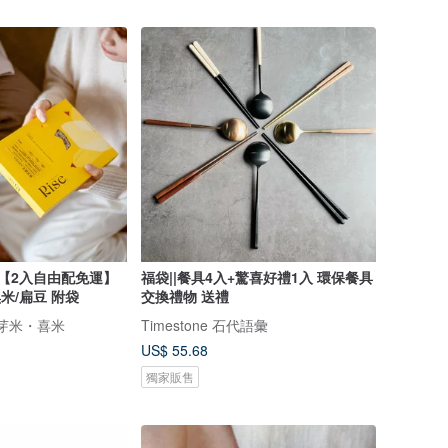
米【2入自由配免運】
福袋||餐具4入+驚喜好禮1入 環保餐具
米/扁豆 附袋
交換禮物 送禮
® 發芽米・喜米
Timestone 石代語彙
US$ 55.68
獨家販售