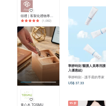
頌禮 | 客製化禮物專門店
(1,082)
寧靜時刻 醫護人員專用護手霜50ml (2
入優惠組)
寧靜時刻 - 護手霜的専家
US$ 37.33
95 折
童心木 TOSMU