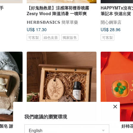
洗手
【好鬼熱救星】涼感薄荷檀香噴霧
HAPPYMTx沒
Zesty Wood 降溫消暑 一噴即爽
筆記本 快速出貨
𝗛𝗘𝗥𝗕𝗦𝗕𝗔𝗦𝗜𝗖𝗦 簡單草藥
開心鋼筆店
US$ 17.30
US$ 28.96
可客製
綠色友善
獨家販售
可客製
我們建議的瀏覽環境
製皂 謝師
植物圖鑑橢圓擴香木精油禮盒 黑胡桃
【愛皂事】好柿
木盒 附送禮紙袋