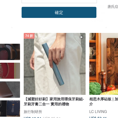
檜木居香氛生活 Cypress House
愛不囉嗦 ( 唐氏症
確定
US$ 44.10
US$ 8.58
公益商品
74 折
【減塑好好刷】家用旅用環保牙刷組-
相思木厚砧板 | 
牙刷牙膏二合一 實用的禮物
介
旅行制研所
LC LIVING