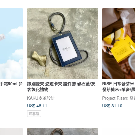
識別證夾 悠遊卡夾 證件套 礦石藍/灰
RISE 日常發芽
客製化禮物
發芽糙米+藜麥/黑
KAKU皮革設計
Project Rise
US$ 48.11
US$ 31.10
可客製