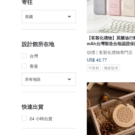
寄往
美國
【客製化禮物】莫蘭迪行動
設計館所在地
mAh台灣製造合格認證保
頌禮 | 客製化禮物專門店
台灣
US$ 42.77
香港
可客製
獨家販售
所有地區
快速出貨
24 小時出貨