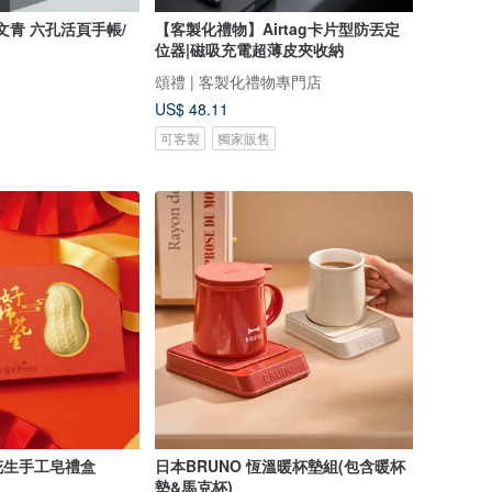
有文青 六孔活頁手帳/
【客製化禮物】Airtag卡片型防丟定
位器|磁吸充電超薄皮夾收納
頌禮 | 客製化禮物專門店
US$ 48.11
可客製
獨家販售
花生手工皂禮盒
日本BRUNO 恆溫暖杯墊組(包含暖杯
墊&馬克杯)