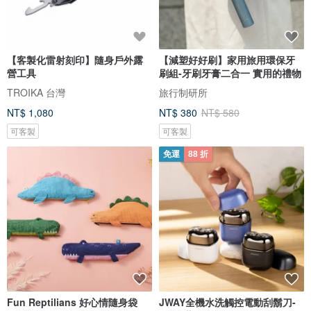
【客製化雷射刻印】隨身戶外露
【減塑好好刷】家用旅用環保牙
營工具
刷組-牙刷牙膏二合一 實用的禮物
TROIKA 台灣
旅行制研所
NT$ 1,080
NT$ 380
NT$ 580
可客製
可客製
免運
88 折
Fun Reptilians 好心情隨身袋
JWAY全機水洗觸控電動刮鬍刀-