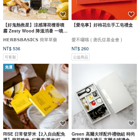
【好鬼熱救星】涼感薄荷檀香噴
【愛皂事】好柿花生手工皂禮盒
霧 Zesty Wood 降溫消暑 一噴即
爽
𝗛𝗘𝗥𝗕𝗦𝗕𝗔𝗦𝗜𝗖𝗦 簡單草藥
愛不囉嗦 ( 唐氏症基金會 )
NT$ 536
NT$ 260
可客製
公益商品
免運
RISE 日常發芽米【2入自由配免
Green 高爾夫球配件禮物組 時尚
運】發芽糙米+紅藜麥/黑米/紅扁
實用高爾夫禮品 高爾夫球禮盒