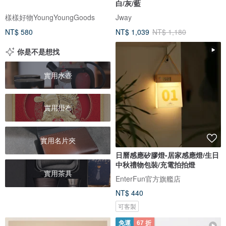
白/灰/藍
樣樣好物YoungYoungGoods
Jway
NT$ 580
NT$ 1,039
NT$ 1,180
你是不是想找
實用水壺
實用掛布
實用名片夾
日曆感應矽膠燈-居家感應燈/生日
中秋禮物包裝/充電拍拍燈
實用茶具
EnterFun官方旗艦店
NT$ 440
可客製
免運
67 折