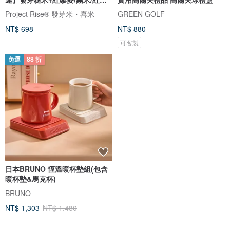
豆
Project Rise® 發芽米・喜米
GREEN GOLF
NT$ 698
NT$ 880
可客製
免運
88 折
日本BRUNO 恆溫暖杯墊組(包含
暖杯墊&馬克杯)
BRUNO
NT$ 1,303
NT$ 1,480