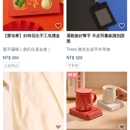
【愛皂事】好柿花生手工皂禮盒
通勤族好幫手 羊皮羽量級識別證
黑
愛不囉嗦 ( 唐氏症基金會 )
Trista 微笑女孩手作革物
NT$ 260
NT$ 329
公益商品
可客製
88 折