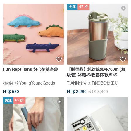
免運
67 折
Fun Reptilians 好心情隨身袋
【贈備品】純鈦鯨魚杯700ml(粗
吸管) 冰霸杯/吸管杯/飲料杯
樣樣好物YoungYoungGoods
TiANN鈦安 x TiKOBO鈦工坊
NT$ 580
NT$ 2,280
NT$ 3,400
免運
65 折