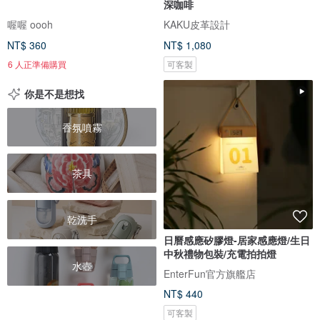
深咖啡
喔喔 oooh
KAKU皮革設計
NT$ 360
NT$ 1,080
6 人正準備購買
可客製
你是不是想找
香氛噴霧
茶具
乾洗手
日曆感應矽膠燈-居家感應燈/生日
中秋禮物包裝/充電拍拍燈
水壺
EnterFun官方旗艦店
NT$ 440
可客製