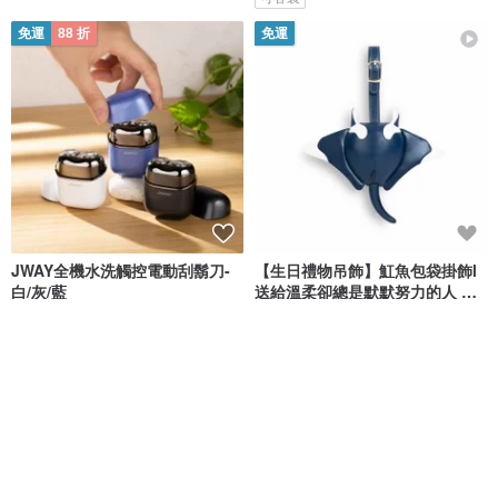
免運
88 折
免運
JWAY全機水洗觸控電動刮鬍刀-
【生日禮物吊飾】魟魚包袋掛飾l
白/灰/藍
送給溫柔卻總是默默努力的人 新
品
Jway
Züny
NT$ 1,039
NT$ 1,180
NT$ 1,380
95 折