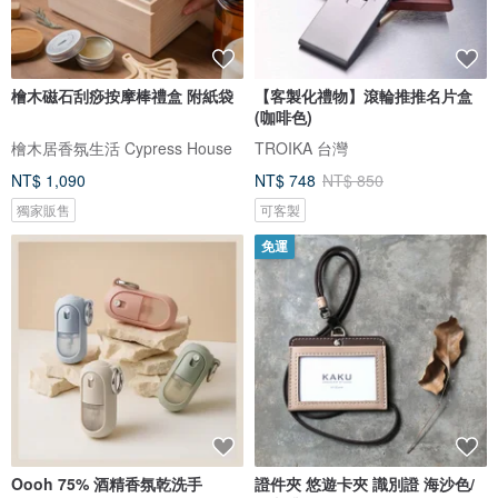
檜木磁石刮痧按摩棒禮盒 附紙袋
【客製化禮物】滾輪推推名片盒
(咖啡色)
檜木居香氛生活 Cypress House
TROIKA 台灣
NT$ 1,090
NT$ 748
NT$ 850
獨家販售
可客製
免運
Oooh 75% 酒精香氛乾洗手
證件夾 悠遊卡夾 識別證 海沙色/