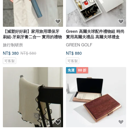
【減塑好好刷】家用旅用環保牙
Green 高爾夫球配件禮物組 時尚
刷組-牙刷牙膏二合一 實用的禮物
實用高爾夫禮品 高爾夫球禮盒
旅行制研所
GREEN GOLF
NT$ 380
NT$ 580
NT$ 880
可客製
可客製
免運
88 折