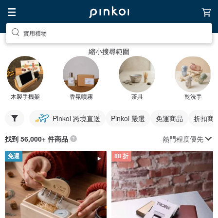
實用禮物
縮小搜尋範圍
木製手機架
香氛噴霧
茶具
乾洗手
Pinkoi 跨境直送
Pinkoi 嚴選
免運商品
折扣商
熱門程度優先
找到 56,000+ 件商品
免運
88 折