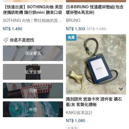
【快速出貨】SOTHING向物 美型
日本BRUNO 恆溫暖杯墊組(包含
便攜烘乾機 隨行烘mini 贈束口袋
暖杯墊&馬克杯)
SOTHING 向物 | 嚮往精緻的質感生活
BRUNO
NT$ 1,490
NT$ 1,303
NT$ 1,480
免運
你是不是想找
環保餐具
藍牙音響
日曆
識別證夾 悠遊卡夾 證件套 礦石
藍/灰 客製化禮物
杯墊
KAKU皮革設計
NT$ 1,080
可客製