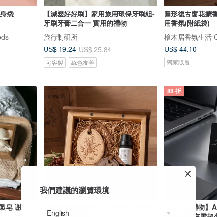
情隨身袋
【減塑好好刷】家用旅用環保牙刷組-
圓形復古窗花擴香
牙刷牙膏二合一 實用的禮物
用香氛(附紙袋)
ds
旅行制研所
檜木居香氛生活 Cyp
US$ 44.10
US$ 19.24
US$ 25.84
獨家販售
可客製
綠色友善
88 折
我們建議的瀏覽環境
製皂 謝師
植物圖鑑橢圓擴香木精油禮盒 黑胡桃
【客製化禮物】Ai
木盒 附送禮紙袋
位器|磁吸充電超