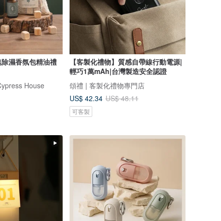
塊除濕香氛包精油禮
【客製化禮物】質感自帶線行動電源|
輕巧1萬mAh|台灣製造安全認證
ress House
頌禮 | 客製化禮物專門店
US$ 42.34
US$ 48.11
可客製