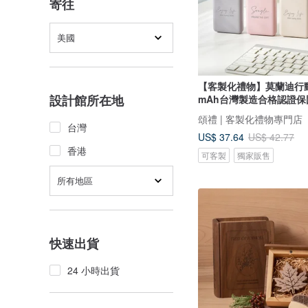
寄往
美國
【客製化禮物】莫蘭迪行動
設計館所在地
mAh台灣製造合格認證保
頌禮 | 客製化禮物專門店
台灣
US$ 37.64
US$ 42.77
香港
可客製
獨家販售
所有地區
快速出貨
24 小時出貨