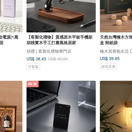
電源|1萬
【客製化禮物】質感原木平板手機架
天然台灣檜木方
固
胡桃實木手工打磨風格居家
盒 附紙袋
頌禮 | 客製化禮物專門店
檜木居香氛生活 Cyp
US$ 39.65
US$ 38.43
US$ 43.66
綠色友善
可客製
88 折