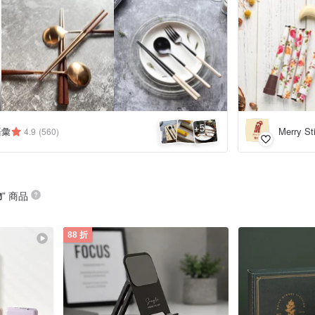
5
+
語彙
Merry S
4.9
(560)
物
” 商品
88 折