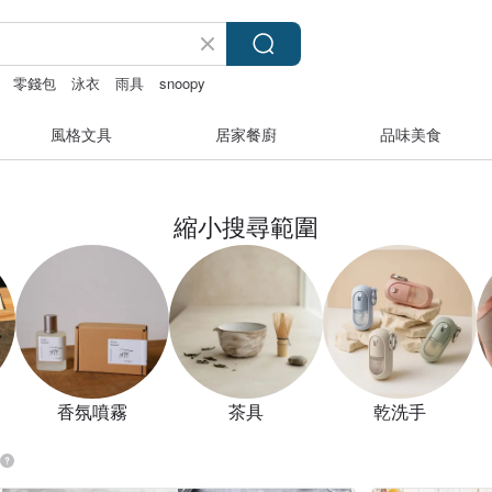
零錢包
泳衣
雨具
snoopy
風格文具
居家餐廚
品味美食
縮小搜尋範圍
香氛噴霧
茶具
乾洗手