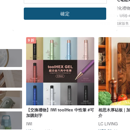
檜木居香氛生活 Cypress House
頌禮 | 客製化禮
確定
US$ 44.10
US$ 42.34
US$ 
可客製
獨家販售
9 折
【交換禮物】IWI toolHex 中性筆 #可
相思木厚砧板 | 
加購刻字
介
IWI
LC LIVING