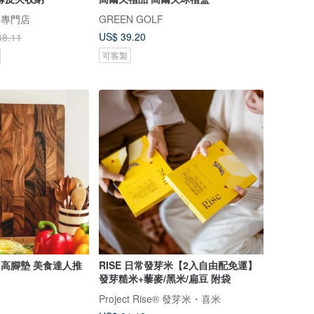
物專門店
GREEN GOLF
US$ 39.20
48.11
可客製
加高腳墊 美食達人推
RISE 日常發芽米【2入自由配免運】
發芽糙米+藜麥/黑米/扁豆 附袋
Project Rise® 發芽米・喜米