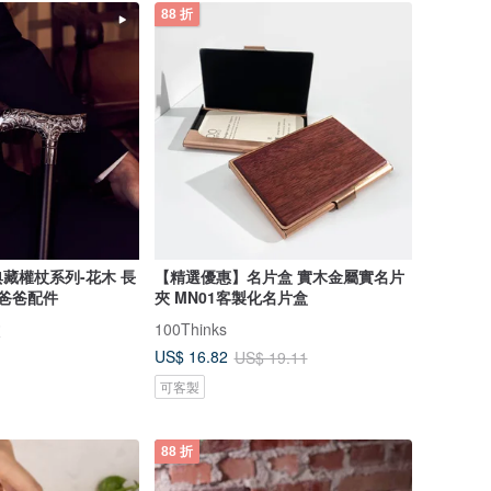
88 折
藏權杖系列-花木 長
【精選優惠】名片盒 實木金屬實名片
 爸爸配件
夾 MN01客製化名片盒
杖
100Thinks
US$ 16.82
US$ 19.11
可客製
88 折