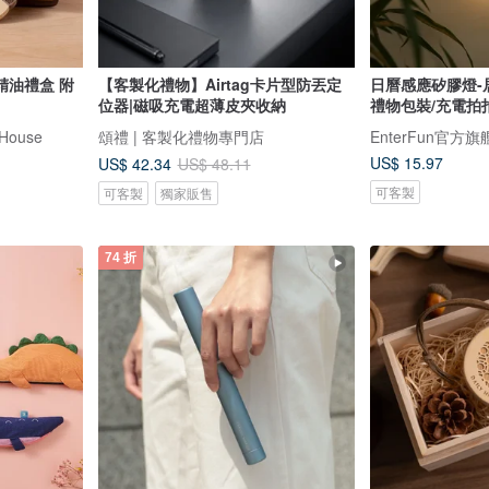
精油禮盒 附
【客製化禮物】Airtag卡片型防丟定
日曆感應矽膠燈-
位器|磁吸充電超薄皮夾收納
禮物包裝/充電拍
House
頌禮 | 客製化禮物專門店
EnterFun官方
US$ 15.97
US$ 42.34
US$ 48.11
可客製
可客製
獨家販售
74 折