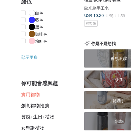
顏色
歐米綠手工皂
白色
US$ 10.20
US$ 11.59
藍色
可客製
黑色
咖啡色
粉紅色
你是不是想找
顯示更多
香氛噴霧
茶具
你可能會感興趣
實用禮物
乾洗手
創意禮物推薦
質感+生日+禮物
水壺
女聖誕禮物