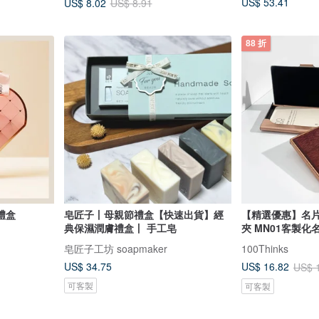
US$ 53.41
US$ 8.02
US$ 8.91
88 折
禮盒
皂匠子丨母親節禮盒【快速出貨】經
【精選優惠】名片
典保濕潤膚禮盒丨 手工皂
夾 MN01客製化
皂匠子工坊 soapmaker
100Thinks
US$ 34.75
US$ 16.82
US$ 
可客製
可客製