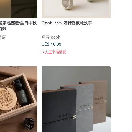
居家感應燈/生日中秋
Oooh 75% 酒精香氛乾洗手
拍燈
旗艦店
喔喔 oooh
US$ 16.63
6 人正準備購買