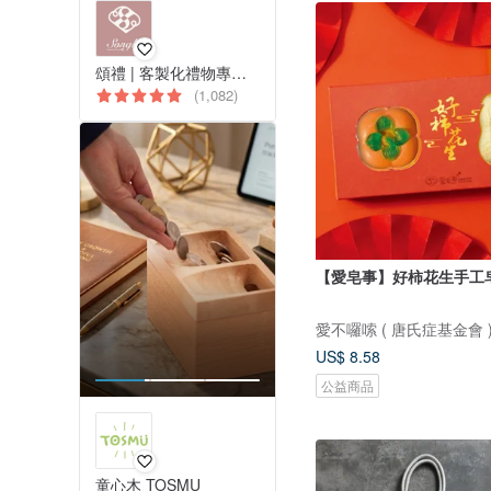
頌禮 | 客製化禮物專門店
(1,082)
【愛皂事】好柿花生手工
愛不囉嗦 ( 唐氏症基金會 
US$ 8.58
公益商品
童心木 TOSMU