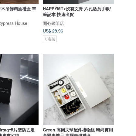
木吊飾精油禮盒 車
HAPPYMTx沒有文青 六孔活頁手帳/
筆記本 快速出貨
ress House
開心鋼筆店
US$ 28.96
可客製
rtag卡片型防丟定
Green 高爾夫球配件禮物組 時尚實用
薄皮夾收納
高爾夫禮品 高爾夫球禮盒