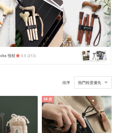
5
+
ticks 悅杖
5.0
(213)
排序
熱門程度優先
88 折