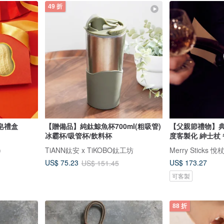
49 折
皂禮盒
【贈備品】純鈦鯨魚杯700ml(粗吸管)
【父親節禮物】典
冰霸杯/吸管杯/飲料杯
度客製化 紳士杖
)
TiANN鈦安 x TiKOBO鈦工坊
Merry Sticks 悅
US$ 173.27
US$ 75.23
US$ 151.45
可客製
88 折