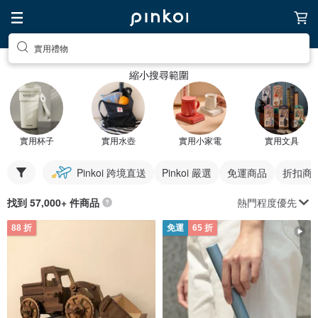
實用禮物
縮小搜尋範圍
實用杯子
實用水壺
實用小家電
實用文具
Pinkoi 跨境直送
Pinkoi 嚴選
免運商品
折扣商
熱門程度優先
找到 57,000+ 件商品
88 折
免運
65 折