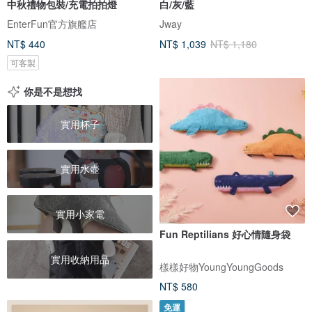
中秋禮物包裝/充電拍拍燈
白/灰/藍
EnterFun官方旗艦店
Jway
NT$ 440
NT$ 1,039
NT$ 1,180
可客製
你是不是想找
實用杯子
實用水壺
實用小家電
Fun Reptilians 好心情隨身袋
實用收納用品
樣樣好物YoungYoungGoods
NT$ 580
免運