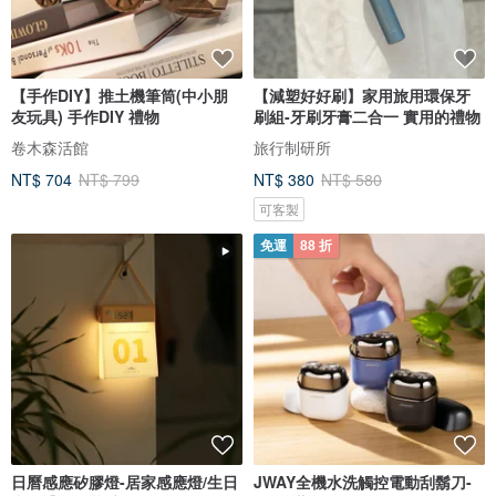
【手作DIY】推土機筆筒(中小朋
【減塑好好刷】家用旅用環保牙
友玩具) 手作DIY 禮物
刷組-牙刷牙膏二合一 實用的禮物
卷木森活館
旅行制研所
NT$ 704
NT$ 799
NT$ 380
NT$ 580
可客製
免運
88 折
日曆感應矽膠燈-居家感應燈/生日
JWAY全機水洗觸控電動刮鬍刀-