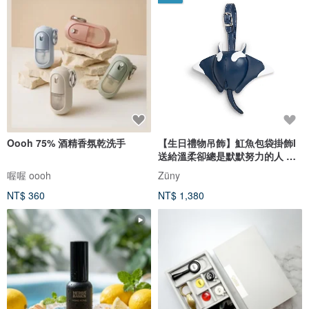
Oooh 75% 酒精香氛乾洗手
【生日禮物吊飾】魟魚包袋掛飾l
送給溫柔卻總是默默努力的人 新
品
喔喔 oooh
Züny
NT$ 360
NT$ 1,380