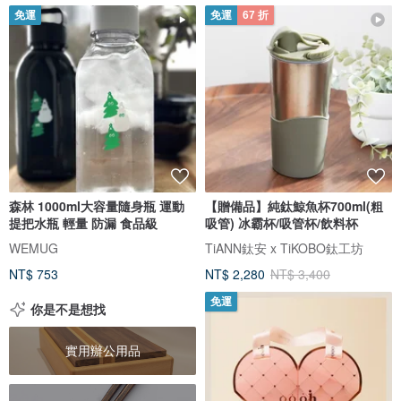
免運
免運
67 折
森林 1000ml大容量隨身瓶 運動
【贈備品】純鈦鯨魚杯700ml(粗
提把水瓶 輕量 防漏 食品級
吸管) 冰霸杯/吸管杯/飲料杯
WEMUG
TiANN鈦安 x TiKOBO鈦工坊
NT$ 753
NT$ 2,280
NT$ 3,400
免運
你是不是想找
實用辦公用品