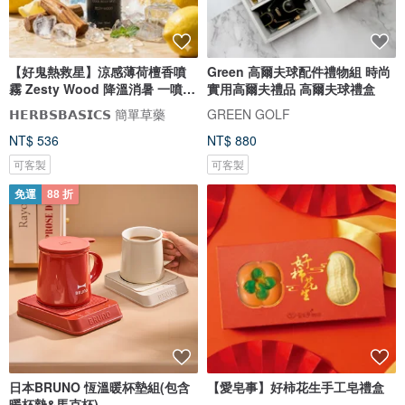
【好鬼熱救星】涼感薄荷檀香噴
Green 高爾夫球配件禮物組 時尚
霧 Zesty Wood 降溫消暑 一噴即
實用高爾夫禮品 高爾夫球禮盒
爽
𝗛𝗘𝗥𝗕𝗦𝗕𝗔𝗦𝗜𝗖𝗦 簡單草藥
GREEN GOLF
NT$ 536
NT$ 880
可客製
可客製
免運
88 折
日本BRUNO 恆溫暖杯墊組(包含
【愛皂事】好柿花生手工皂禮盒
暖杯墊&馬克杯)