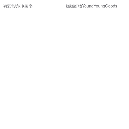
初衷皂坊•冷製皂
樣樣好物YoungYoungGoods
NT$ 360
NT$ 280
綠色友善
88 折
免運
防水環保餐具收納袋 | 環保餐具、
西陣織/金襴錦織Mini口金包-紫語
餐具袋、實用
花/手機掛繩組合
Timestone 石代語彙
京都奈口金包Gamakuchi
NT$ 141
NT$ 160
NT$ 1,080
獨家販售