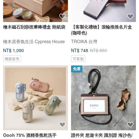
檜木磁石刮痧按摩棒禮盒 附紙袋
【客製化禮物】滾輪推推名片盒
(咖啡色)
檜木居香氛生活 Cypress House
TROIKA 台灣
NT$ 1,090
NT$ 748
NT$ 850
獨家販售
可客製
免運
Oooh 75% 酒精香氛乾洗手
證件夾 悠遊卡夾 識別證 海沙色/