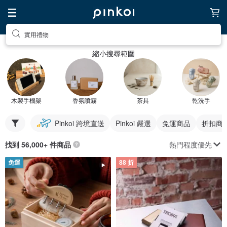
實用禮物
縮小搜尋範圍
木製手機架
香氛噴霧
茶具
乾洗手
Pinkoi 跨境直送
Pinkoi 嚴選
免運商品
折扣商
熱門程度優先
找到 56,000+ 件商品
免運
88 折