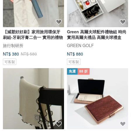
【減塑好好刷】家用旅用環保牙
Green 高爾夫球配件禮物組 時尚
刷組-牙刷牙膏二合一 實用的禮物
實用高爾夫禮品 高爾夫球禮盒
旅行制研所
GREEN GOLF
NT$ 380
NT$ 580
NT$ 880
可客製
可客製
免運
88 折