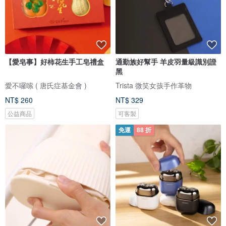
【愛皂事】好柿花生手工皂禮盒
通勤族好幫手 羊皮羽量級識別證
黑
愛不囉嗦 ( 唐氏症基金會 )
Trista 微笑女孩手作革物
NT$ 260
NT$ 329
公益商品
可客製
免運
88 折