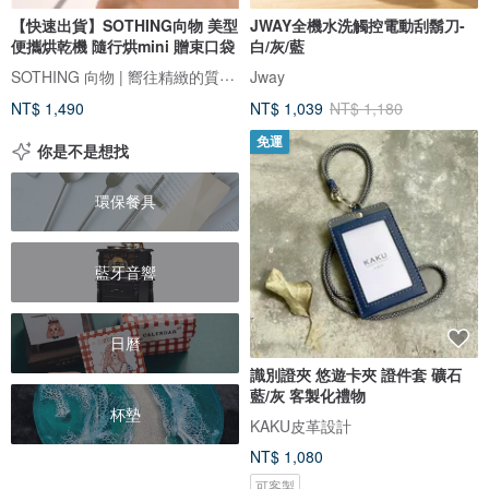
【快速出貨】SOTHING向物 美型
JWAY全機水洗觸控電動刮鬍刀-
便攜烘乾機 隨行烘mini 贈束口袋
白/灰/藍
SOTHING 向物 | 嚮往精緻的質感生活
Jway
NT$ 1,490
NT$ 1,039
NT$ 1,180
免運
你是不是想找
環保餐具
藍牙音響
日曆
識別證夾 悠遊卡夾 證件套 礦石
藍/灰 客製化禮物
杯墊
KAKU皮革設計
NT$ 1,080
可客製