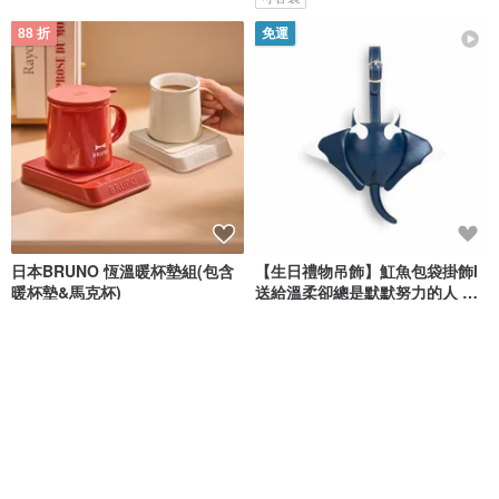
88 折
免運
日本BRUNO 恆溫暖杯墊組(包含
【生日禮物吊飾】魟魚包袋掛飾l
暖杯墊&馬克杯)
送給溫柔卻總是默默努力的人 新
品
BRUNO
Züny
NT$ 1,303
NT$ 1,480
NT$ 1,380
95 折