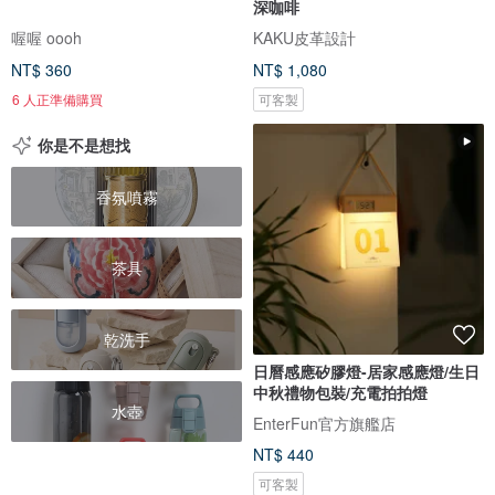
深咖啡
喔喔 oooh
KAKU皮革設計
NT$ 360
NT$ 1,080
6 人正準備購買
可客製
你是不是想找
香氛噴霧
茶具
乾洗手
日曆感應矽膠燈-居家感應燈/生日
中秋禮物包裝/充電拍拍燈
水壺
EnterFun官方旗艦店
NT$ 440
可客製