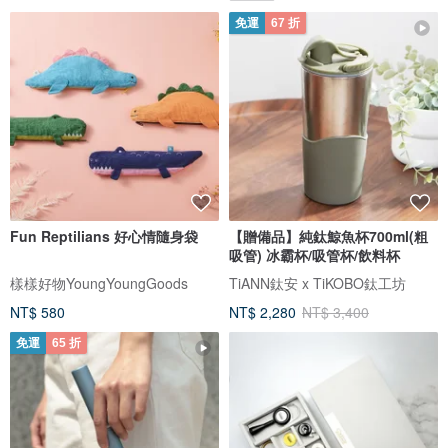
免運
67 折
Fun Reptilians 好心情隨身袋
【贈備品】純鈦鯨魚杯700ml(粗
吸管) 冰霸杯/吸管杯/飲料杯
樣樣好物YoungYoungGoods
TiANN鈦安 x TiKOBO鈦工坊
NT$ 580
NT$ 2,280
NT$ 3,400
免運
65 折