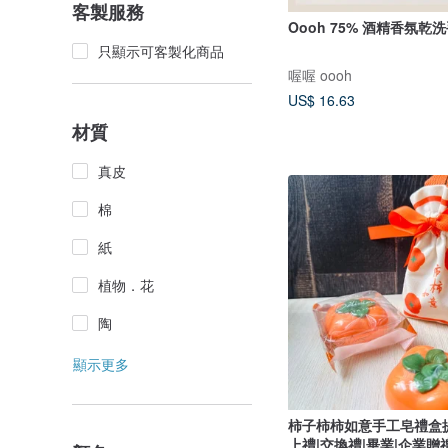
客製服務
Oooh 75% 酒精香氛乾
只顯示可客製化商品
喔喔 oooh
US$ 16.63
材質
真皮
棉
紙
植物．花
陶
顯示更多
柿子柿柿如意手工皂禮盒提
上禮|交換禮|畢業|企業贈