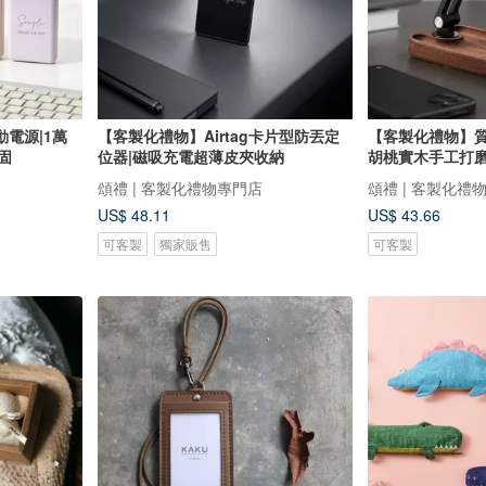
電源|1萬
【客製化禮物】Airtag卡片型防丟定
【客製化禮物】
固
位器|磁吸充電超薄皮夾收納
胡桃實木手工打
頌禮 | 客製化禮物專門店
頌禮 | 客製化禮
US$ 48.11
US$ 43.66
可客製
獨家販售
可客製