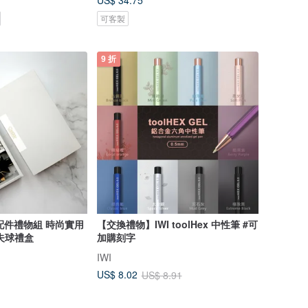
US$ 34.75
可客製
9 折
球配件禮物組 時尚實用
【交換禮物】IWI toolHex 中性筆 #可
夫球禮盒
加購刻字
IWI
US$ 8.02
US$ 8.91