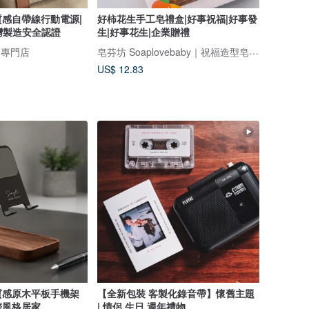
感自帶線行動電源|
好柿花生手工皂禮盒|好事祝福|好事發
台灣製造安全認證
生|好事花生|企業贈禮
皂芬坊 Soaplovebaby｜祝福造型皂設計館
物專門店
US$ 12.83
質感原木平板手機架
【全新包裝 客製化錄音帶】懷舊主題
磨風格居家
| 情侶 生日 週年禮物