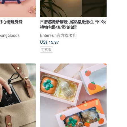
ns 好心情隨身袋
日曆感應矽膠燈-居家感應燈/生日中秋
禮物包裝/充電拍拍燈
ungGoods
EnterFun官方旗艦店
US$ 15.97
可客製