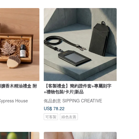
擴香木精油禮盒 附
【客製禮盒】簡約證件套+專屬刻字
+禮物包裝/卡片|新品
ress House
俬品創意 SIPPING CREATIVE
US$ 78.22
可客製
綠色友善