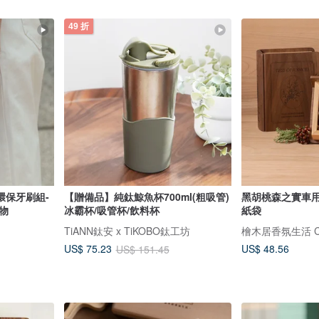
49 折
環保牙刷組-
【贈備品】純鈦鯨魚杯700ml(粗吸管)
黑胡桃森之實車用
物
冰霸杯/吸管杯/飲料杯
紙袋
TiANN鈦安 x TiKOBO鈦工坊
檜木居香氛生活 Cyp
US$ 48.56
US$ 75.23
US$ 151.45