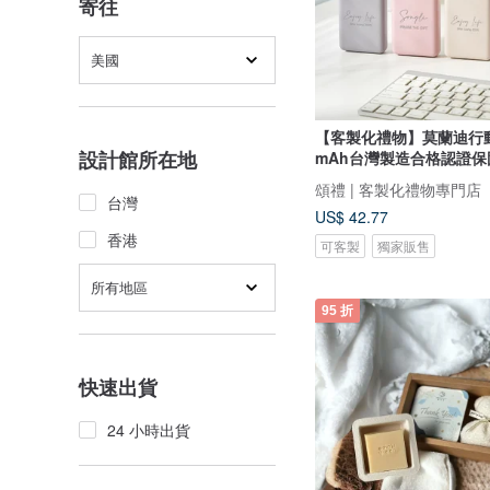
寄往
美國
【客製化禮物】莫蘭迪行動
設計館所在地
mAh台灣製造合格認證保
頌禮 | 客製化禮物專門店
台灣
US$ 42.77
香港
可客製
獨家販售
所有地區
95 折
快速出貨
24 小時出貨