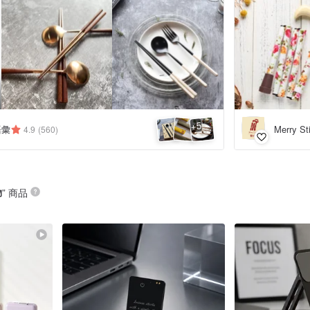
5
+
語彙
Merry S
4.9
(560)
物
” 商品