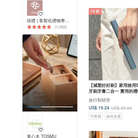
74 折
頌禮 | 客製化禮物專門店
(1,082)
【減塑好好刷】家用旅用
牙刷牙膏二合一 實用的禮
旅行制研所
US$ 19.24
US$ 25.84
可客製
綠色友善
童心木 TOSMU