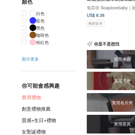
顏色
白色
US$ 8.38
藍色
獨家販售
黑色
咖啡色
粉紅色
你是不是想找
顯示更多
實用水壺
實用掛布
你可能會感興趣
實用禮物
實用名片夾
創意禮物推薦
質感+生日+禮物
實用茶具
女聖誕禮物