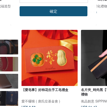
皂芬坊 Soaplovebaby｜祝福造型皂設計館
KAKU皮革設計
頌禮 | 客製化禮
確定
US$ 48.11
US$ 43.66
可客製
可客製
【愛皂事】好柿花生手工皂禮盒
名片夾_時尚黑【
禮物
愛不囉嗦 ( 唐氏症基金會 )
俬品創意 SIPPING