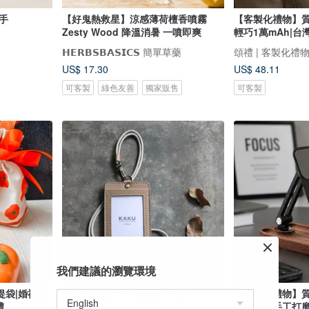
洗手
【好鬼熱救星】涼感薄荷檀香噴霧
【客製化禮物】質
Zesty Wood 降溫消暑 一噴即爽
輕巧1萬mAh|
𝗛𝗘𝗥𝗕𝗦𝗕𝗔𝗦𝗜𝗖𝗦 簡單草藥
頌禮 | 客製化禮
US$ 17.30
US$ 48.11
可客製
綠色友善
獨家販售
可客製
我們建議的瀏覽環境
袋|婚禮|桌
證件夾 悠遊卡夾 識別證 海沙色
【客製化禮物】
禮
胡桃實木手工打