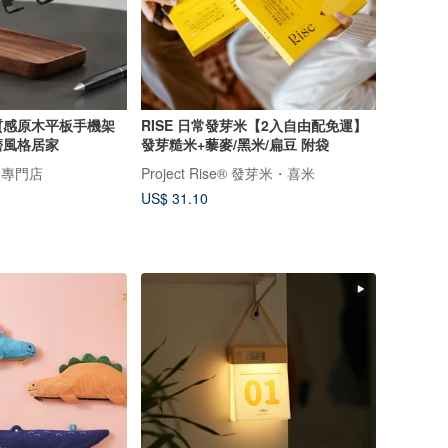
質感原木平板手機架
RISE 日常發芽米【2入自由配免運】
磨風格居家
發芽糙米+藜麥/黑米/扁豆 附袋
物專門店
Project Rise® 發芽米・喜米
US$ 31.10