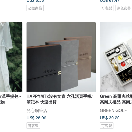
US$ 8.58
US$ 61.47
公益商品
可客製
綠色友善
皮革手提包 -
HAPPYMTx沒有文青 六孔活頁手帳/
Green 高爾夫
禮物
筆記本 快速出貨
高爾夫禮品 高爾
開心鋼筆店
GREEN GOLF
US$ 28.96
US$ 39.20
可客製
可客製