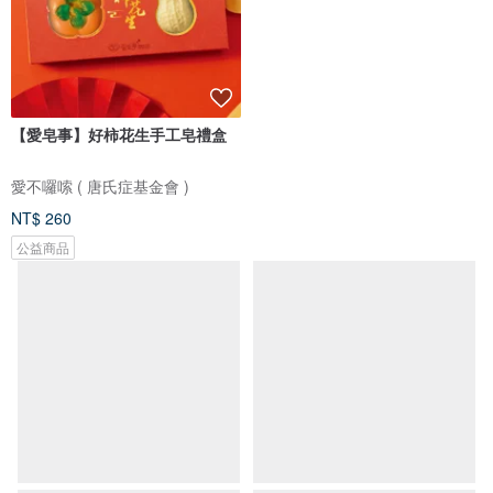
【愛皂事】好柿花生手工皂禮盒
通勤族好幫手 羊皮羽量級識別證
黑
愛不囉嗦 ( 唐氏症基金會 )
Trista 微笑女孩手作革物
NT$ 260
NT$ 329
公益商品
可客製
免運
88 折