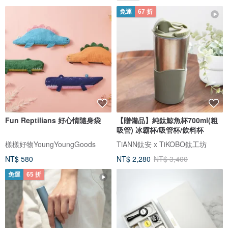
免運
67 折
Fun Reptilians 好心情隨身袋
【贈備品】純鈦鯨魚杯700ml(粗
吸管) 冰霸杯/吸管杯/飲料杯
樣樣好物YoungYoungGoods
TiANN鈦安 x TiKOBO鈦工坊
NT$ 580
NT$ 2,280
NT$ 3,400
免運
65 折