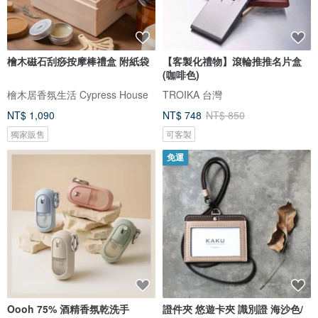
檜木磁石刮痧按摩棒禮盒 附紙袋
【客製化禮物】滾輪推推名片盒
(咖啡色)
檜木居香氛生活 Cypress House
TROIKA 台灣
NT$ 1,090
NT$ 748
NT$ 850
獨家販售
可客製
免運
Oooh 75% 酒精香氛乾洗手
證件夾 悠遊卡夾 識別證 海沙色/