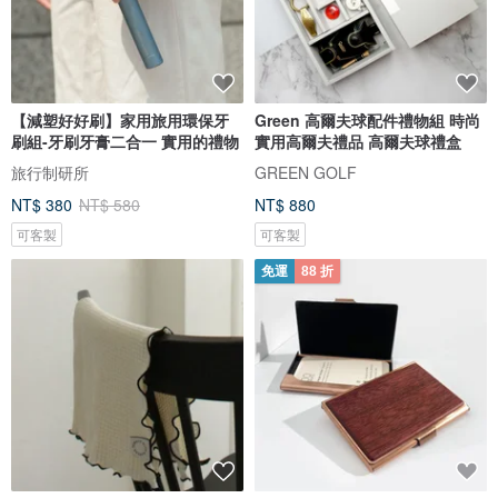
【減塑好好刷】家用旅用環保牙
Green 高爾夫球配件禮物組 時尚
刷組-牙刷牙膏二合一 實用的禮物
實用高爾夫禮品 高爾夫球禮盒
旅行制研所
GREEN GOLF
NT$ 380
NT$ 580
NT$ 880
可客製
可客製
免運
88 折