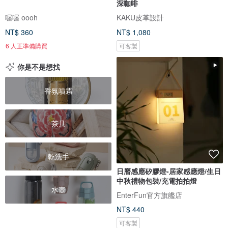
深咖啡
喔喔 oooh
KAKU皮革設計
NT$ 360
NT$ 1,080
6 人正準備購買
可客製
你是不是想找
香氛噴霧
茶具
乾洗手
日曆感應矽膠燈-居家感應燈/生日
中秋禮物包裝/充電拍拍燈
水壺
EnterFun官方旗艦店
NT$ 440
可客製