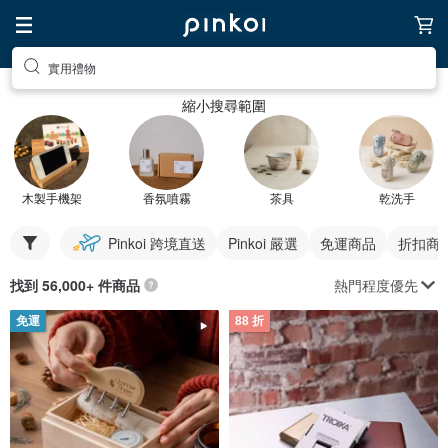
實用禮物
縮小搜尋範圍
木製手機架
香氛噴霧
茶具
乾洗手
Pinkoi 跨境直送
Pinkoi 嚴選
免運商品
折扣商
熱門程度優先
找到 56,000+ 件商品
免運
88 折