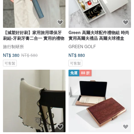
【減塑好好刷】家用旅用環保牙
Green 高爾夫球配件禮物組 時尚
刷組-牙刷牙膏二合一 實用的禮物
實用高爾夫禮品 高爾夫球禮盒
旅行制研所
GREEN GOLF
NT$ 380
NT$ 580
NT$ 880
可客製
可客製
免運
88 折