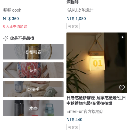
深咖啡
喔喔 oooh
KAKU皮革設計
NT$ 360
NT$ 1,080
6 人正準備購買
可客製
你是不是想找
香氛噴霧
茶具
乾洗手
日曆感應矽膠燈-居家感應燈/生日
中秋禮物包裝/充電拍拍燈
水壺
EnterFun官方旗艦店
NT$ 440
可客製