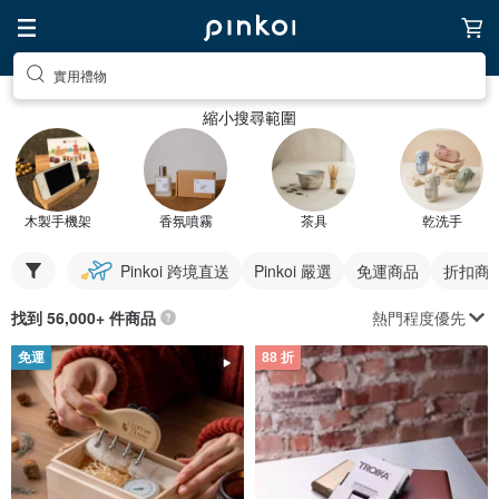
實用禮物
縮小搜尋範圍
木製手機架
香氛噴霧
茶具
乾洗手
Pinkoi 跨境直送
Pinkoi 嚴選
免運商品
折扣商
熱門程度優先
找到 56,000+ 件商品
免運
88 折