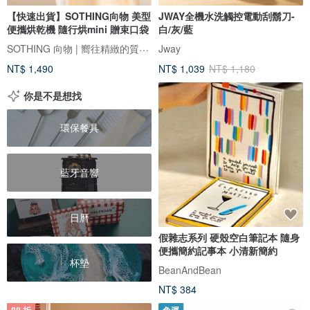
【快速出貨】SOTHING向物 美型
JWAY全機水洗觸控電動刮鬍刀-
便攜烘乾機 隨行烘mini 贈束口袋
白/灰/藍
SOTHING 向物 | 嚮往精緻的質感生活
Jway
NT$ 1,490
NT$ 1,039
NT$ 1,180
你是不是想找
環保餐具
藍牙音響
日曆
假雜志系列 硬殼空白筆記本 隨身
便攜簡約記事本 小清新簡約
杯墊
BeanAndBean
NT$ 384