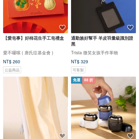
【愛皂事】好柿花生手工皂禮盒
通勤族好幫手 羊皮羽量級識別證
黑
愛不囉嗦 ( 唐氏症基金會 )
Trista 微笑女孩手作革物
NT$ 260
NT$ 329
公益商品
可客製
免運
88 折