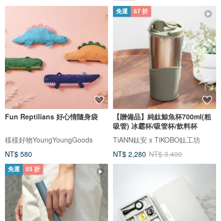
免運
67 折
Fun Reptilians 好心情隨身袋
【贈備品】純鈦鯨魚杯700ml(粗
吸管) 冰霸杯/吸管杯/飲料杯
樣樣好物YoungYoungGoods
TiANN鈦安 x TiKOBO鈦工坊
NT$ 580
NT$ 2,280
NT$ 3,400
免運
65 折