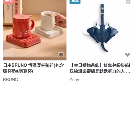
88 折
免運
日本BRUNO 恆溫暖杯墊組(包含
【生日禮物吊飾】魟魚包袋掛飾l
暖杯墊&馬克杯)
送給溫柔卻總是默默努力的人 新
品
BRUNO
Züny
NT$ 1,303
NT$ 1,480
NT$ 1,380
免運
95 折