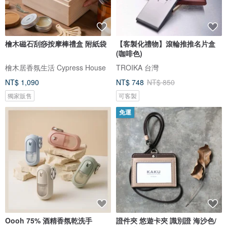
檜木磁石刮痧按摩棒禮盒 附紙袋
【客製化禮物】滾輪推推名片盒
(咖啡色)
檜木居香氛生活 Cypress House
TROIKA 台灣
NT$ 1,090
NT$ 748
NT$ 850
獨家販售
可客製
免運
Oooh 75% 酒精香氛乾洗手
證件夾 悠遊卡夾 識別證 海沙色/