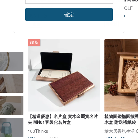
歐米綠手工皂
GREEN GOLF
確定
US$ 39.20
US$ 10.20
US$ 11.59
可客製
可客製
88 折
【精選優惠】名片盒 實木金屬實名片
植物圖鑑橢圓擴香
夾 MN01客製化名片盒
木盒 附送禮紙袋
100Thinks
檜木居香氛生活 Cyp