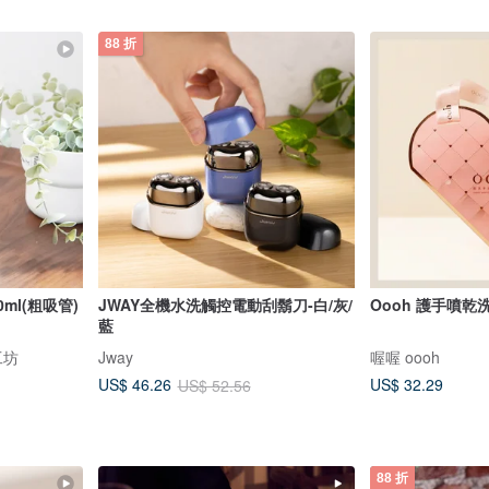
88 折
ml(粗吸管)
JWAY全機水洗觸控電動刮鬍刀-白/灰/
Oooh 護手噴
藍
工坊
Jway
喔喔 oooh
US$ 32.29
US$ 46.26
US$ 52.56
88 折