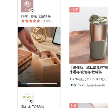
49 折
頌禮 | 客製化禮物專門店
(1,082)
【贈備品】純鈦鯨魚杯700
冰霸杯/吸管杯/飲料杯
TiANN鈦安 x TiKOBO鈦
US$ 75.23
US$ 151.45
5 折
童心木 TOSMU