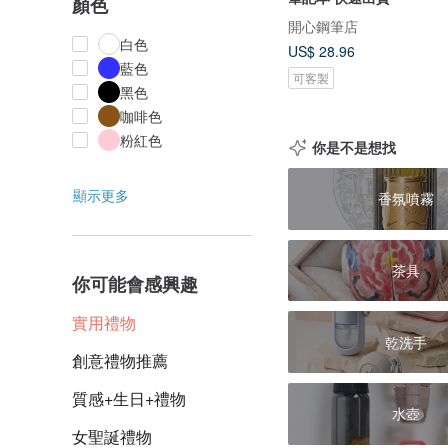
顏色
開心鋼筆店
白色
US$ 28.96
藍色
可客製
黑色
咖啡色
粉紅色
你是不是想找
顯示更多
香氛噴霧
茶具
你可能會感興趣
實用禮物
乾洗手
創意禮物推薦
質感+生日+禮物
水壺
女聖誕禮物