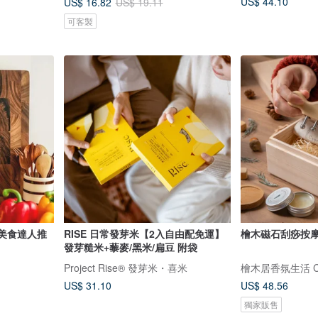
US$ 44.10
US$ 16.82
US$ 19.11
可客製
 美食達人推
RISE 日常發芽米【2入自由配免運】
發芽糙米+藜麥/黑米/扁豆 附袋
Project Rise® 發芽米・喜米
檜木居香氛生活 Cyp
US$ 31.10
US$ 48.56
獨家販售