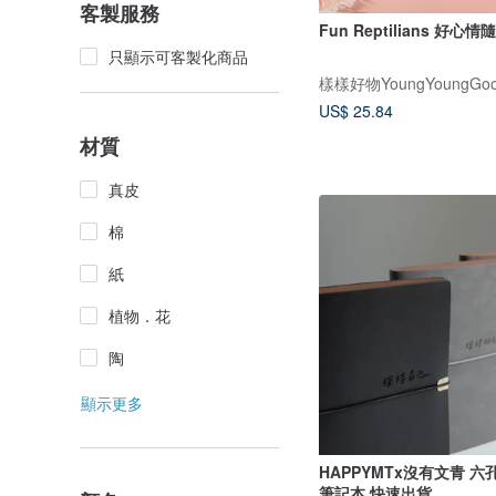
客製服務
Fun Reptilians 好心
只顯示可客製化商品
樣樣好物YoungYoungGoo
US$ 25.84
材質
真皮
棉
紙
植物．花
陶
顯示更多
HAPPYMTx沒有文青 六
筆記本 快速出貨