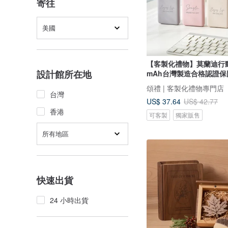
寄往
美國
【客製化禮物】莫蘭迪行動
設計館所在地
mAh台灣製造合格認證保
頌禮 | 客製化禮物專門店
台灣
US$ 37.64
US$ 42.77
香港
可客製
獨家販售
所有地區
快速出貨
24 小時出貨