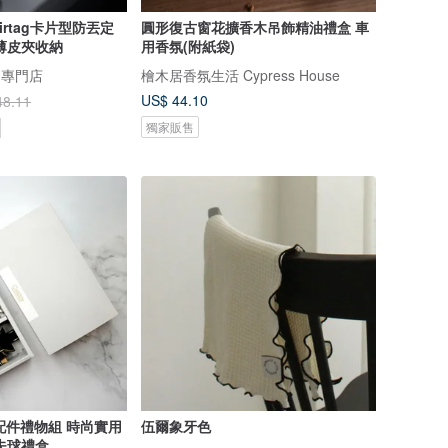
rtag卡片型防丟定
圓形復古窗花擴香木吊飾精油禮盒 車
薄皮夾收納
用香氛(附紙袋)
物專門店
檜木居香氛生活 Cypress House
US$ 44.10
48.11
獨家販售
球配件禮物組 時尚實用
伍爾象牙色
夫球禮盒