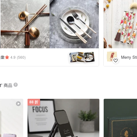
5
+
語彙
Merry S
4.9
(560)
物
” 商品
88 折