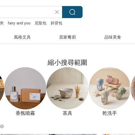
夾
fairy and you
尼龍包
斜背包
風格文具
居家餐廚
品味美食
縮小搜尋範圍
香氛噴霧
茶具
乾洗手