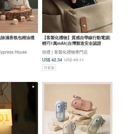
塊除濕香氛包精油禮
【客製化禮物】質感自帶線行動電源|
輕巧1萬mAh|台灣製造安全認證
ress House
頌禮 | 客製化禮物專門店
US$ 42.34
US$ 48.11
可客製