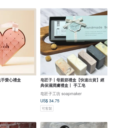
乾洗手愛心禮盒
皂匠子丨母親節禮盒【快速出貨】經
典保濕潤膚禮盒丨 手工皂
皂匠子工坊 soapmaker
US$ 34.75
可客製