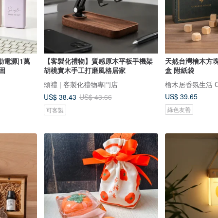
電源|1萬
【客製化禮物】質感原木平板手機架
天然台灣檜木方
固
胡桃實木手工打磨風格居家
盒 附紙袋
頌禮 | 客製化禮物專門店
檜木居香氛生活 Cyp
US$ 39.65
US$ 38.43
US$ 43.66
綠色友善
可客製