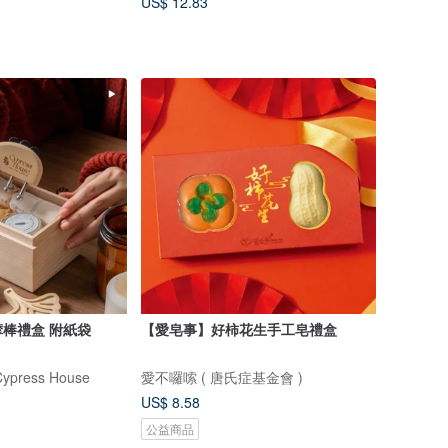
US$ 12.83
檜木磁石刮痧按摩棒禮盒 附紙袋
【愛皂事】好柿花生手工皂禮盒
ress House
愛不囉嗦 ( 唐氏症基金會 )
US$ 8.58
公益商品