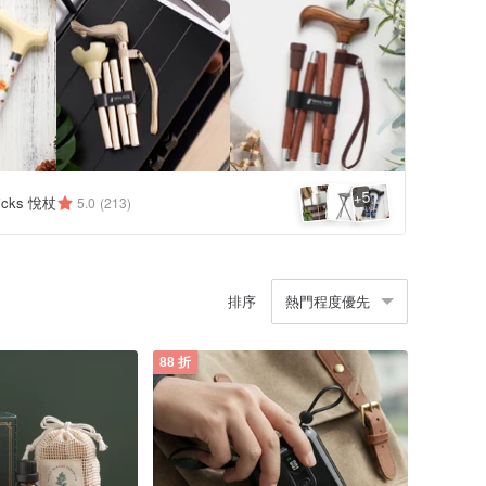
5
+
ticks 悅杖
5.0
(213)
排序
熱門程度優先
88 折