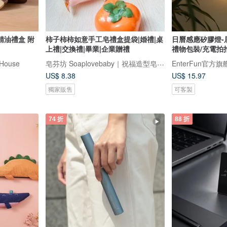
精油禮盒 附
柿子柿柿如意手工皂禮盒提袋|婚禮|桌
日曆感應矽膠燈-
上禮|交換禮|畢業|企業贈禮
禮物包裝/充電拍
皂芬坊 Soaplovebaby｜祝福造型皂設計館
House
EnterFun官方
US$ 8.38
US$ 15.97
獨家販售
可客製
74 折
88 折