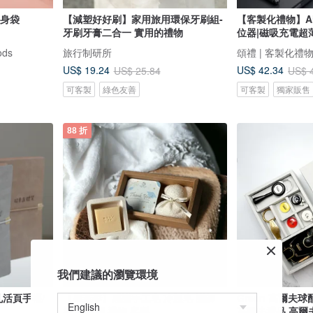
情隨身袋
【減塑好好刷】家用旅用環保牙刷組-
【客製化禮物】Ai
牙刷牙膏二合一 實用的禮物
位器|磁吸充電超
ds
旅行制研所
頌禮 | 客製化禮
US$ 19.24
US$ 42.34
US$ 25.84
US$ 
可客製
綠色友善
可客製
獨家販售
88 折
我們建議的瀏覽環境
孔活頁手帳/
【畢業季】感謝手工皂 冷製皂 謝師
Green 高爾夫
禮盒 教師 禮物 客製
高爾夫禮品 高爾