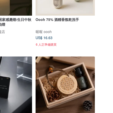
居家感應燈/生日中秋
Oooh 75% 酒精香氛乾洗手
拍燈
旗艦店
喔喔 oooh
US$ 16.63
6 人正準備購買