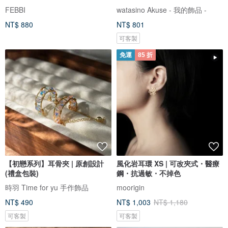
FEBBI
watasino Akuse - 我的飾品 -
NT$ 880
NT$ 801
可客製
免運
85 折
【初戀系列】耳骨夾 | 原創設計
風化岩耳環 XS | 可改夾式・醫療
(禮盒包裝)
鋼・抗過敏・不掉色
時羽 Time for yu 手作飾品
moorigin
NT$ 490
NT$ 1,003
NT$ 1,180
可客製
可客製