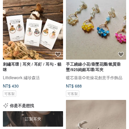
刺繡耳環 | 耳夾 / 耳釘 / 耳勾 - 貓
手工繞線小花/垂墜花圈/氣質垂
咪
墜/925純銀耳環/耳夾
Littdlework 繡珍森活
暖芯葵葵🌻乾燥花創意手作飾品
NT$ 430
NT$ 688
可客製
可客製
你是不是想找
訂製耳夾