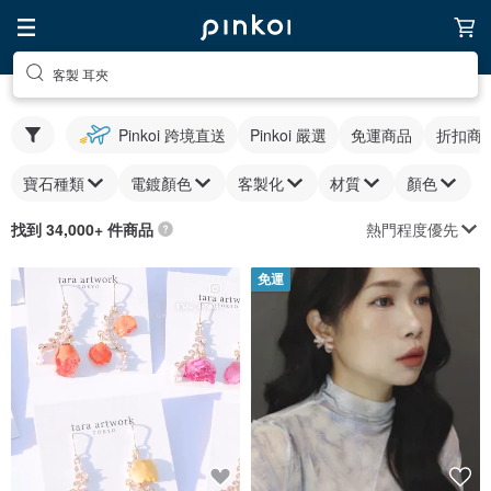
客製 耳夾
Pinkoi 跨境直送
Pinkoi 嚴選
免運商品
折扣商
寶石種類
電鍍顏色
客製化
材質
顏色
熱門程度優先
找到 34,000+ 件商品
免運