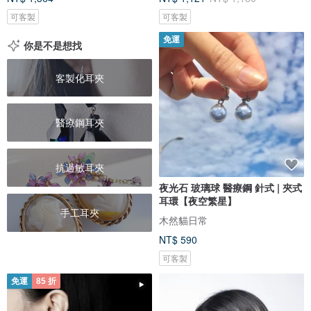
可客製
可客製
免運
你是不是想找
客製化耳夾
醫療鋼耳夾
抗過敏耳夾
夜光石 玻璃球 醫療鋼 針式 | 夾式
耳環【夜空繁星】
手工耳夾
木然貓日常
NT$ 590
可客製
免運
85 折