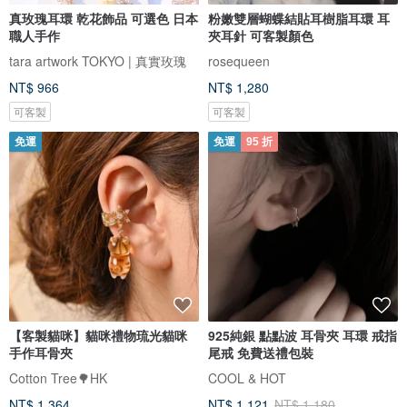
真玫瑰耳環 乾花飾品 可選色 日本
粉嫩雙層蝴蝶結貼耳樹脂耳環 耳
職人手作
夾耳針 可客製顏色
tara artwork TOKYO | 真實玫瑰
rosequeen
NT$ 966
NT$ 1,280
可客製
可客製
免運
免運
95 折
【客製貓咪】貓咪禮物琉光貓咪
925純銀 點點波 耳骨夾 耳環 戒指
手作耳骨夾
尾戒 免費送禮包裝
Cotton Tree🌳HK
COOL & HOT
NT$ 1,364
NT$ 1,121
NT$ 1,180