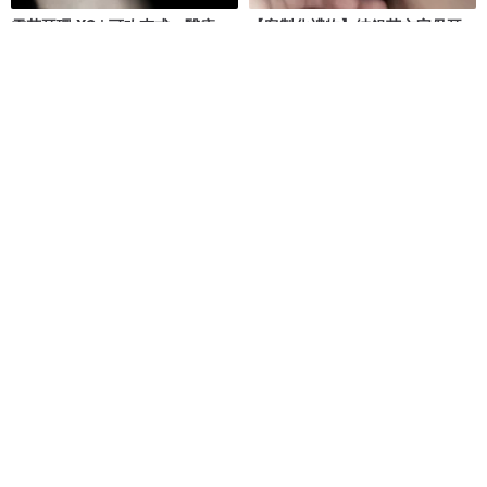
雪花耳環 XS | 可改夾式・醫療
【客製化禮物】純銀英文字母耳
鋼・抗過敏・不掉色
環 | 百搭。專屬。不撞款。可改夾
moorigin
Isha Jewelry 純銀輕珠寶
NT$ 1,003
NT$ 1,180
NT$ 410
NT$ 476
可客製
天然石青金石耳骨夾 | 4mm 圓形
3 WAY 小波浪 耳爬耳環
切割 | AA+ 等級 | 12月誕生石
SV925/14KGF 耳夾耳針多用
Robber 925 Silver 大盜飾品工作室
watasino Akuse - 我的飾品 -