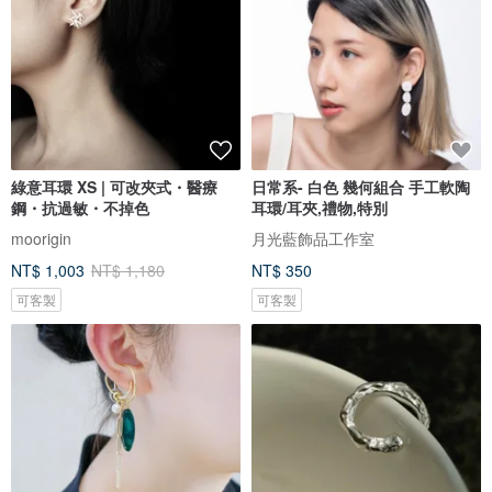
綠意耳環 XS | 可改夾式・醫療
日常系- 白色 幾何組合 手工軟陶
鋼・抗過敏・不掉色
耳環/耳夾,禮物,特別
moorigin
月光藍飾品工作室
NT$ 1,003
NT$ 1,180
NT$ 350
可客製
可客製