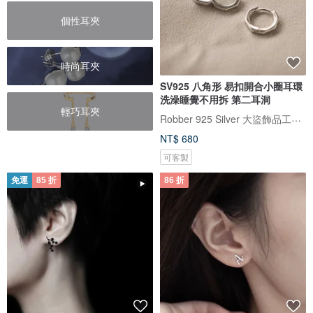
個性耳夾
時尚耳夾
SV925 八角形 易扣開合小圈耳環
洗澡睡覺不用拆 第二耳洞
輕巧耳夾
Robber 925 Silver 大盜飾品工作室
NT$ 680
可客製
免運
85 折
86 折