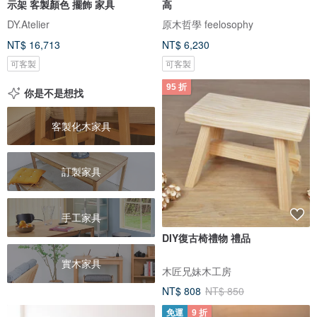
示架 客製顏色 擺飾 家具
高
DY.Atelier
原木哲學 feelosophy
NT$ 16,713
NT$ 6,230
可客製
可客製
95 折
你是不是想找
客製化木家具
訂製家具
手工家具
DIY復古椅禮物 禮品
實木家具
木匠兄妹木工房
NT$ 808
NT$ 850
免運
9 折