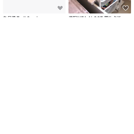
鳥居櫈 Torii Stool
搭配IKEA ALGOT 置物桌板
Burumu Carpentry 綻匠木作
木兒 - Muer
NT$ 10,324
NT$ 800
可客製
可客製
MORE Flow Round Table 圓弧
旭川家具 宮田產業 JUSTIN
圓桌