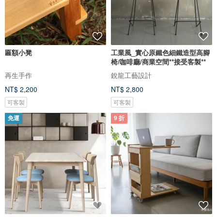
匾額小凳
工業風_實心原鐵色細鐵造型高腳
椅/咖啡廳/商業空間**接受客製**
再生手作
銳龍工藝設計
NT$ 2,200
NT$ 2,800
可客製
可客製
免運
9 折