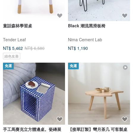
童話森林學習桌
Black 潮流黑滑板椅
Tender Leaf
Nima Cement Lab
NT$ 5,462
NT$ 6,580
NT$ 1,190
綠色友善
免運
免運
手工馬賽克立方體邊桌。瓷磚展
【接單訂製】彎月茶几 可客製桌