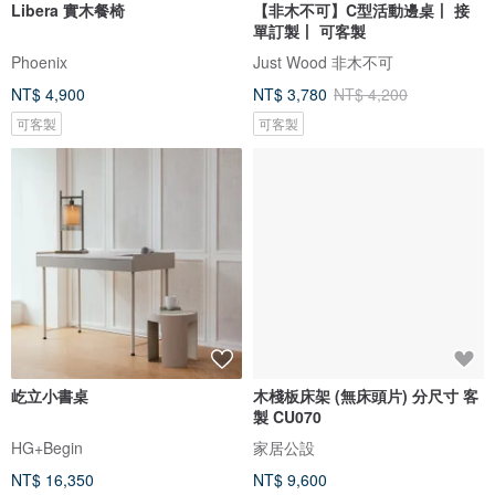
Libera 實木餐椅
【非木不可】C型活動邊桌丨 接
單訂製丨 可客製
Phoenix
Just Wood 非木不可
NT$ 4,900
NT$ 3,780
NT$ 4,200
可客製
可客製
屹立小書桌
木棧板床架 (無床頭片) 分尺寸 客
製 CU070
HG+Begin
家居公設
NT$ 16,350
NT$ 9,600