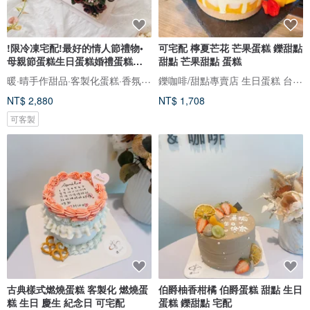
!限冷凍宅配!最好的情人節禮物•
可宅配 檸夏芒花 芒果蛋糕 鑠甜點
母親節蛋糕生日蛋糕婚禮蛋糕慶
甜點 芒果甜點 蛋糕
生
暖·晴手作甜品·客製化蛋糕·香氛蠟燭
鑠咖啡/甜點專賣店 生日蛋糕 台北 中山/松山 咖啡課程教學 客製化蛋糕
NT$ 2,880
NT$ 1,708
可客製
古典樣式燃燒蛋糕 客製化 燃燒蛋
伯爵柚香柑橘 伯爵蛋糕 甜點 生日
糕 生日 慶生 紀念日 可宅配
蛋糕 鑠甜點 宅配