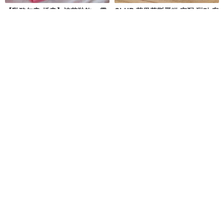
【乳酪勾畫-插畫】裱花裝飾__需
CLUB 莓果慕斯蛋糕 宅配 甜點 客
報價/可宅配/自取/北市配送
製 生日 蛋糕 莓果 慕斯 鑠甜點
鑠咖啡/甜點專賣店 生日蛋糕 台北 中山/松山 咖啡課程教學 客製化蛋糕
藝雀Artit_甜點藝術工作室
NT$ 2,000
NT$ 1,643
可客製
小雛菊 生日蛋糕 客製化 蛋糕 造
菓果 生日蛋糕 蛋糕 客製化 甜點
型 甜點 婚禮 4 6 8吋 宅配
周歲 母親節 6吋 宅配
GJ.cake
GJ.cake
NT$ 980
NT$ 1,180