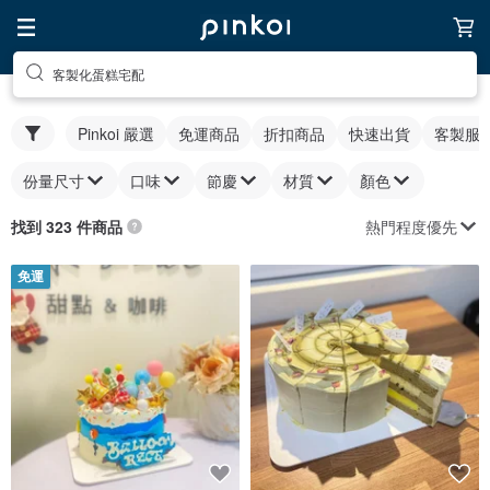
客製化蛋糕宅配
Pinkoi 嚴選
免運商品
折扣商品
快速出貨
客製服
份量尺寸
口味
節慶
材質
顏色
熱門程度優先
找到 323 件商品
免運