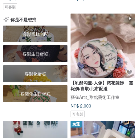
可客製
你是不是想找
客製蛋糕宅配
客製生日蛋糕
客製化蛋糕
【乳酪勾畫-人像】裱花裝飾__需
報價/自取/北市配送
客製化生日蛋糕
藝雀Artit_甜點藝術工作室
NT$ 2,000
可客製
免運