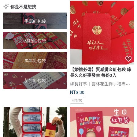
你是不是想找
手寫紅包袋
結婚紅包袋
馬年紅包袋
【婚禮必備】質感燙金紅包袋 緣
長久久好事發生 每份3入
新年紅包袋
緣長好事｜雲林花生伴手禮專門店｜農情濃情伴手禮｜婚禮小物｜客製化禮品
NT$ 30
可客製