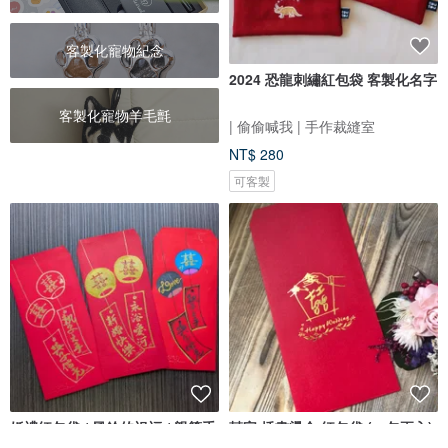
客製化寵物紀念
2024 恐龍刺繡紅包袋 客製化名字
客製化寵物羊毛氈
| 偷偷喊我 | 手作裁縫室
NT$ 280
可客製
婚禮紅包袋 / 風鈴的祝福 / 親筆手
囍字 插畫燙金 紅包袋 (一包兩入)
繪客製手寫祝賀詞