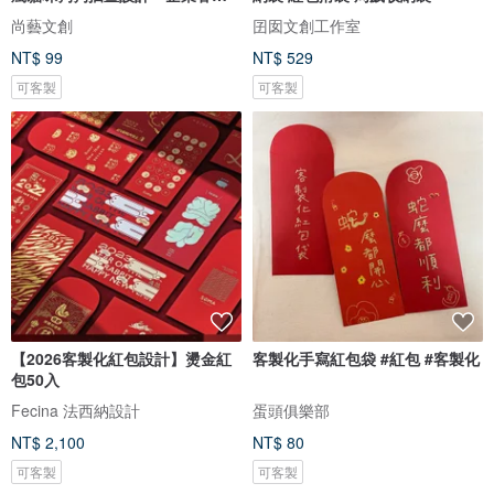
LOGO
尚藝文創
囝囡文創工作室
NT$ 99
NT$ 529
可客製
可客製
【2026客製化紅包設計】燙金紅
客製化手寫紅包袋 #紅包 #客製化
包50入
Fecina 法西納設計
蛋頭俱樂部
NT$ 2,100
NT$ 80
可客製
可客製