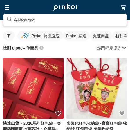
客製化紅包袋
Pinkoi 跨境直送
Pinkoi 嚴選
免運商品
折扣商
熱門程度優先
找到 8,000+ 件商品
快速出貨・2026馬年紅包袋・專
客製化紅包收納袋 -寶寶紅包袋 收
屬貓咪狗狗插畫設計・企業客製
納袋 紅包揹袋 周歲收納袋