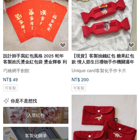
設計師手寫紅包風格 2025 蛇年
【現貨】客製抽錢紅包 糖果紅包
客製姓氏燙金紅包袋 燙金輝春 利
款 情人節生日禮物手作機關週年
巧繪網手創館
Unique card客製化手作卡片
NT$ 49
NT$ 200
可客製
可客製
你是不是想找
入厝紅包
客製化鋼筆