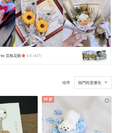
5
+
nnie 芸格花藝
5.0
(437)
排序
熱門程度優先
88 折