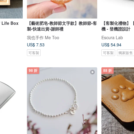
ife Box
【藝術肥皂-教師節文字款】教師節•客
【客製化禮物】
製•快速出貨•謝師禮
機 - 登機證設計
我也手作 Me Too
Escura Lab
US$ 7.53
US$ 54.94
可客製
可客製
獨家販售
98 折
88 折