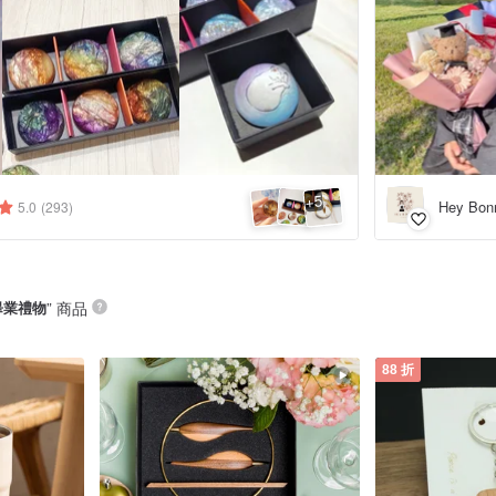
5
+
Hey Bo
5.0
(293)
畢業禮物
” 商品
88 折