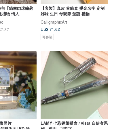
匙包【貓掌肉球鑰匙
【客製】真皮 首飾盒 燙金名字 定制
化禮物 情人
姊妹 生日 母親節 聖誕 禮物
ao
CalligraphicArt
US$ 71.62
37.87
可客製
更換照片
LAMY 七彩鋼筆禮盒 / vista 自信者系
ube音樂版面LED 發光
列 - 透明 - 可刻字