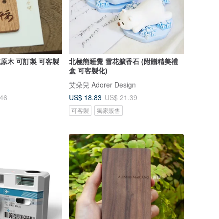
式原木 可訂製 可客製
北極熊睡覺 雪花擴香石 (附贈精美禮
盒 可客製化)
艾朵兒 Adorer Design
US$ 18.83
.46
US$ 21.39
可客製
獨家販售