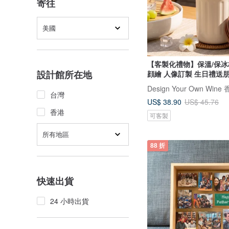
寄往
美國
【客製化禮物】保溫/保冰
設計館所在地
顔繪 人像訂製 生日禮送
台灣
US$ 38.90
US$ 45.76
香港
可客製
所有地區
88 折
快速出貨
24 小時出貨