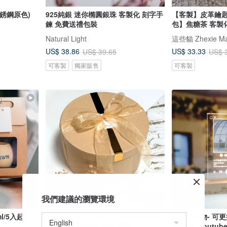
銹鋼原色)
925純銀 迷你橢圓銀珠 客製化 刻字手
【客製】皮革鑰
鍊 免費送禮包裝
包】焦糖茶 客製
Natural Light
這些貓 Zhexie M
US$ 38.86
US$ 33.33
US$ 39.65
US$ 
可客製
獨家販售
可客製
我們建議的瀏覽環境
l/5入起訂
【客製】真皮 首飾盒 燙金名字 定制
客製化禮物- 可
姊妹 生日 母親節 聖誕 禮物
Spotify/Yout