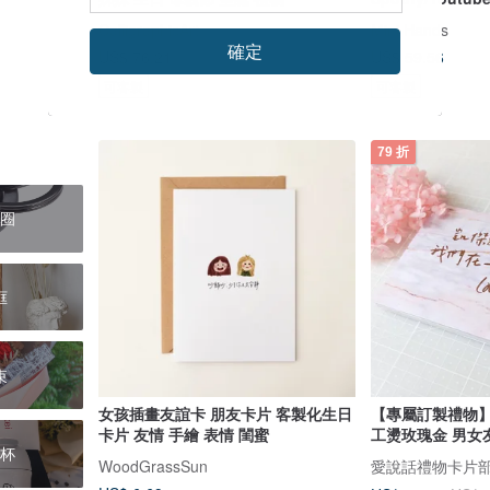
相架
CalligraphicArt
Mini Hands
確定
US$ 76.21
US$ 59.56
可客製
可客製
79 折
圈
框
束
女孩插畫友誼卡 朋友卡片 客製化生日
【專屬訂製禮物】
卡片 友情 手繪 表情 閨蜜
工燙玫瑰金 男女友
杯
WoodGrassSun
愛說話禮物卡片