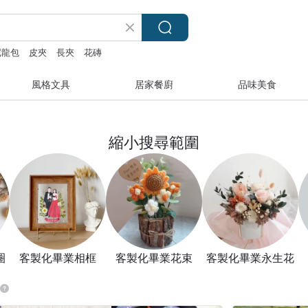
尼龍包
皮夾
長夾
花磚
風格文具
居家餐廚
品味美食
縮小搜尋範圍
圈
客製化畢業相框
客製化畢業花束
客製化畢業永生花