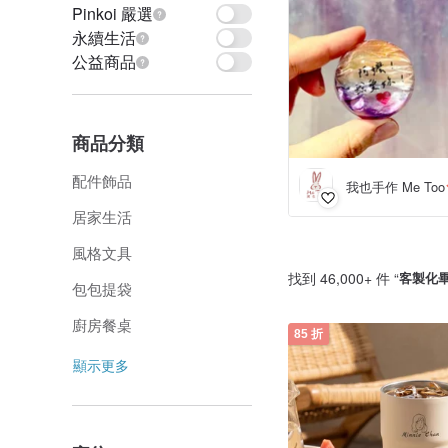
Pinkoi 嚴選
永續生活
公益商品
商品分類
配件飾品
我也手作 Me Too
居家生活
風格文具
找到 46,000+ 件 “
客製化
包包提袋
廚房餐桌
85 折
顯示更多