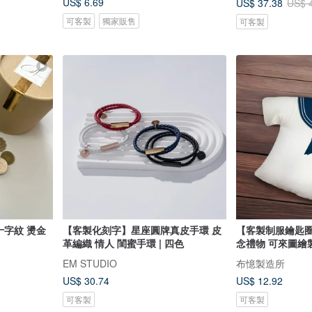
US$ 6.69
US$ 37.38
US$ 
可客製
獨家販售
可客製
十字紋 燙金
【客製化刻字】星座圓牌真皮手環 皮
【客製制服鑰匙圈
革編織 情人 閨蜜手環 | 四色
念禮物 可來圖繪
EM STUDIO
布憶製造所
US$ 30.74
US$ 12.92
可客製
可客製