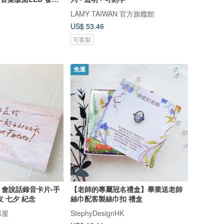
LAMY TAIWAN 官方旗艦館
US$ 53.46
可客製
免運
會說話錄音卡片-手
【老師的專屬冠名禮盒】畢業送老師
 七夕 紀念
絲巾配客製絲巾扣 禮盒
部屋
StephyDesignHK