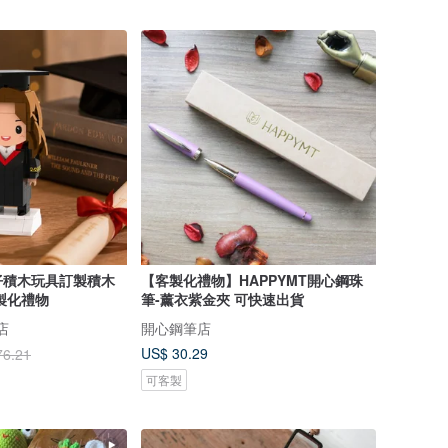
仔積木玩具訂製積木
【客製化禮物】HAPPYMT開心鋼珠
製化禮物
筆-薰衣紫金夾 可快速出貨
店
開心鋼筆店
US$ 30.29
76.21
可客製