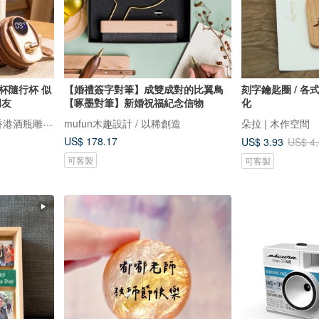
杯隨行杯 似
【婚禮簽字對筆】成雙成對的比翼鳥
刻字鑰匙圈 / 各
朋友
【啄墨對筆】新婚祝福紀念信物
化
Design Your Own Wine 香港酒瓶雕刻禮品專門店
mufun木趣設計 / 以稀創造
朵拉 | 木作空間
US$ 178.17
US$ 3.93
US$ 4
可客製
可客製