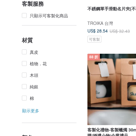
客製服務
不銹鋼單手滑動名片夾(不
只顯示可客製化商品
TROIKA 台灣
US$ 28.54
US$ 32.43
材質
可客製
真皮
88 折
植物．花
木頭
純銀
棉
顯示更多
客製化禮物-客製蠟燭 30m
購/婚禮小物/企業禮品