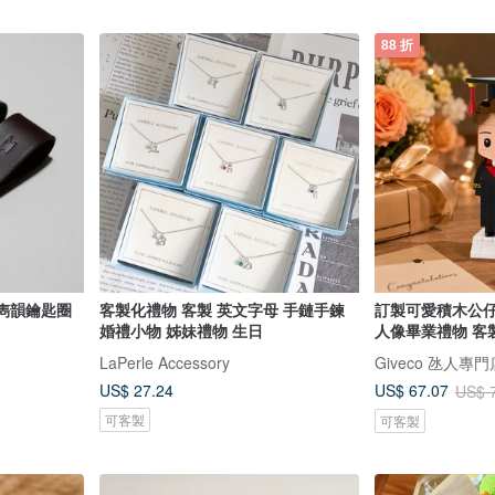
88 折
/ 雋韻鑰匙圈
客製化禮物 客製 英文字母 手鏈手鍊
訂製可愛積木公
婚禮小物 姊妹禮物 生日
人像畢業禮物 客
LaPerle Accessory
Giveco 氹人專門
US$ 27.24
US$ 67.07
US$ 
可客製
可客製