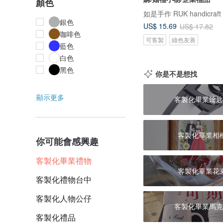
顏色
如是手作 RUK handicraft
銀色
US$ 15.69
US$ 17.82
咖啡色
可客製
綠色友善
藍色
白色
黑色
你是不是想找
顯示更多
客製化畢業鑰匙
客製化畢業相
你可能會感興趣
客製化畢業禮物
客製化畢業花
客製化禮物台中
客製化人物公仔
客製化畢業馬克
客製化禮品