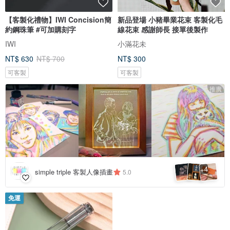
【客製化禮物】IWI Concision簡
新品登場 小豬畢業花束 客製化毛
約鋼珠筆 #可加購刻字
線花束 感謝師長 接單後製作
IWI
小滿花未
NT$ 630
NT$ 700
NT$ 300
可客製
可客製
推廣
4
+
simple triple 客製人像插畫
5.0
免運