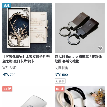
免運
【客製化禮物】木製立體卡片/許
義大利 Buttero 植鞣革 / 雋韻鑰
願之樹/生日卡片/賀卡
匙圈 客製化禮物
WZLAND
文胤製鞄
NT$ 790
NT$ 590
可客製
88 折
88 折