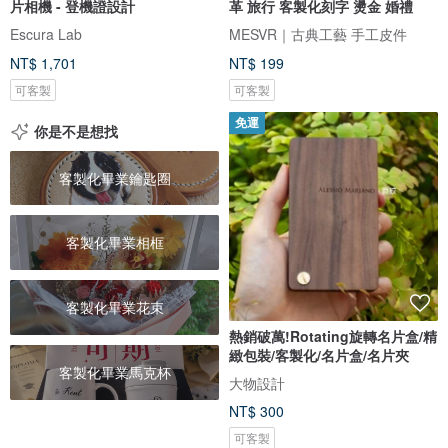
片相機 - 登機證設計
革 旅行 客製化刻字 燙金 婚禮
Escura Lab
MESVR｜古典工藝 手工皮件
NT$ 1,701
NT$ 199
可客製
可客製
免運
你是不是想找
客製化畢業鑰匙圈
客製化畢業相框
客製化畢業花束
熱銷破萬!Rotating旋轉名片盒/精
緻包裝/客製化/名片盒/名片夾
客製化畢業馬克杯
大物設計
NT$ 300
可客製