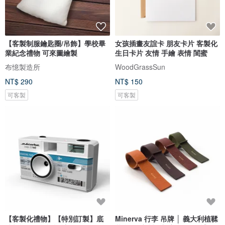
【客製制服鑰匙圈/吊飾】學校畢
女孩插畫友誼卡 朋友卡片 客製化
業紀念禮物 可來圖繪製
生日卡片 友情 手繪 表情 閨蜜
布憶製造所
WoodGrassSun
NT$ 290
NT$ 150
可客製
可客製
【客製化禮物】【特別訂製】底
Minerva 行李 吊牌 │ 義大利植鞣