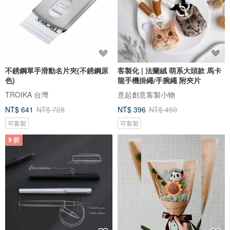
不銹鋼單手滑動名片夾(不銹鋼原
客製化 | 法蘭絨 萌系大頭款 馬卡
色)
龍手機掛繩/手腕繩 附夾片
TROIKA 台灣
意起創意客製小物
NT$ 641
NT$ 728
NT$ 396
NT$ 450
可客製
可客製
9 折